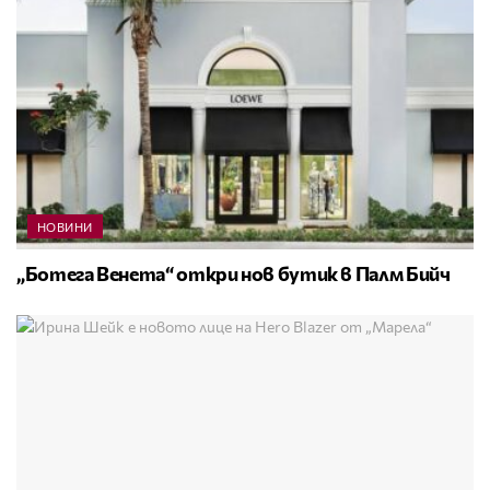
НОВИНИ
„Ботега Венета“ откри нов бутик в Палм Бийч