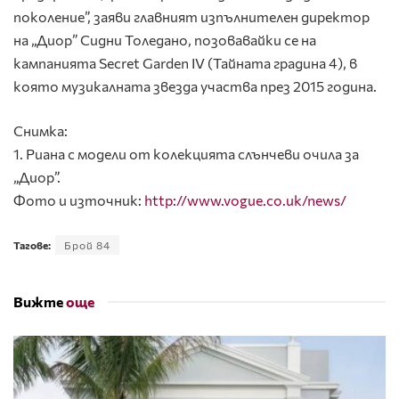
поколение”, заяви главният изпълнителен директор
на „Диор” Сидни Толедано, позовавайки се на
кампанията Secret Garden IV (Тайната градина 4), в
която музикалната звезда участва през 2015 година.
Снимка:
1. Риана с модели от колекцията слънчеви очила за
„Диор”.
Фото и източник:
http://www.vogue.co.uk/news/
Тагове:
Брой 84
Вижте
още