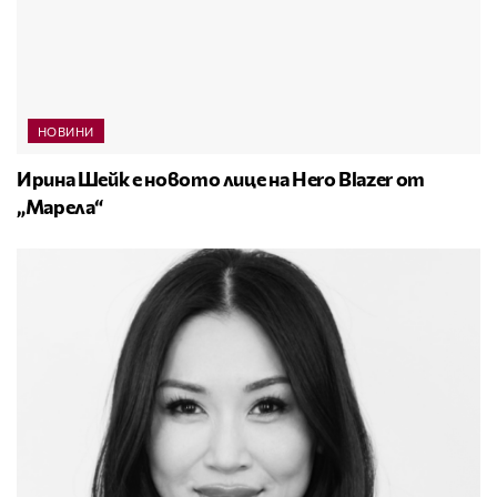
НОВИНИ
Ирина Шейк е новото лице на Hero Blazer от
„Марела“