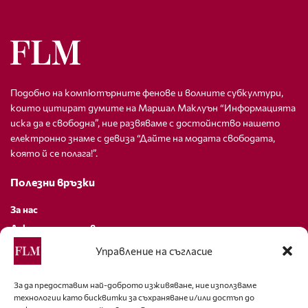
Подобно на компютърните фенове и волните субкултури,
които цитират думите на Маршал Маклуън “Информацията
иска да е свободна”, ние развяваме с достойнство нашето
електронно знаме с девиза “Дайте на модата свободата,
която й се полага!”.
Полезни връзки
За нас
Декларация за поверителност
Политика за бисквитки
Управление на съгласие
За контакти
За да предоставим най-доброто изживяване, ние използваме
технологии като бисквитки за съхраняване и/или достъп до