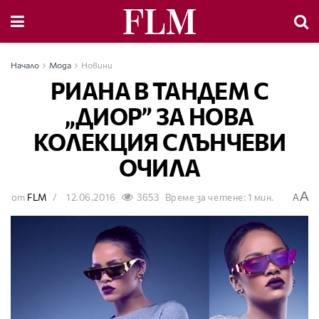
Начало
Мода
Новини
РИАНА В ТАНДЕМ С
„ДИОР” ЗА НОВА
КОЛЕКЦИЯ СЛЪНЧЕВИ
ОЧИЛА
A
от
FLM
12.06.2016
3653
Време за четене: 1 мин.
A