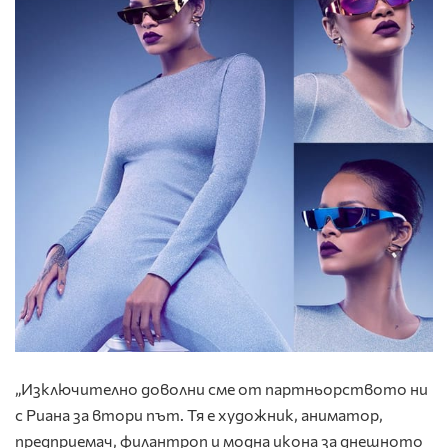
„Изключително доволни сме от партньорството ни
с Риана за втори път. Тя е художник, аниматор,
предприемач, филантроп и модна икона за днешното