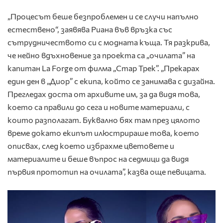
„Процесът беше безпроблемен и се случи напълно
естествено“, заявява Риана във връзка със
сътрудничеството си с модната къща. Тя разкрива,
че нейно вдъхновение за проекта са „очилата” на
капитан La Forge от филма „Стар Трек”. „Прекарах
един ден в „Диор” с екипа, който се занимава с дизайна.
Прегледах доста от архивите им, за да видя това,
което са правили до сега и новите материали, с
които разполагат. Буквално бях там през цялото
време докато екипът илюстрираше това, което
описвах, след което избрахме цветовете и
материалите и беше въпрос на седмици да видя
първия прототип на очилата”, казва още певицата.