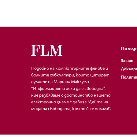
Полезн
За нас
Подобно на компютърните фенове и
Деклар
волните субкултури, които цитират
Полити
думите на Маршал Маклуън
“Информацията иска да е свободна”,
ние развяваме с достойнство нашето
електронно знаме с девиза “Дайте на
модата свободата, която й се полага!”.