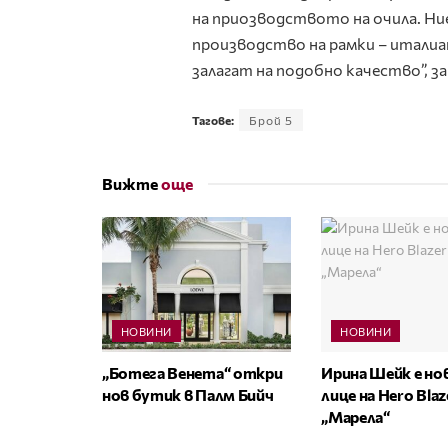
на приозводството на очила. Ние
производство на рамки – италиан
залагат на подобно качество”, з
Тагове:
Брой 5
Вижте
още
НОВИНИ
НОВИНИ
„Ботега Венета“ откри
Ирина Шейк е н
нов бутик в Палм Бийч
лице на Hero Bla
„Марела“