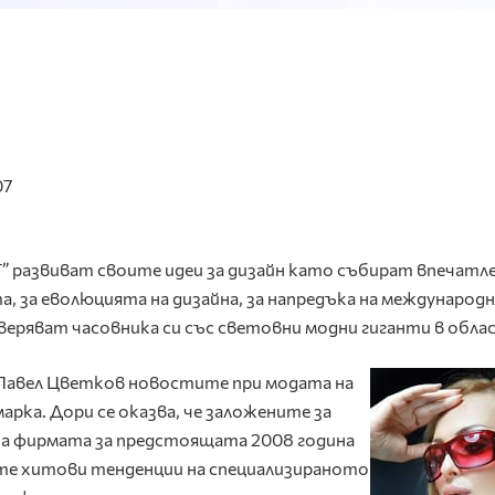
07
” развиват своите идеи за дизайн като събират впечатле
, за еволюцията на дизайна, за напредъка на международ
веряват часовника си със световни модни гиганти в обла
 Павел Цветков новостите при модата на
арка. Дори се оказва, че заложените за
на фирмата за предстоящата 2008 година
е хитови тенденции на специализираното