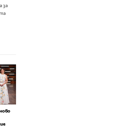
а за
ета
ново
ние