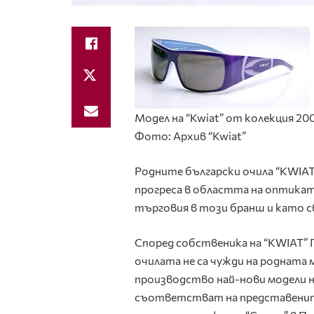
Модел на “Kwiat” от колекция 20
Фото: Архив “Kwiat”
Родните български очила “KWIAT
прогреса в областта на оптиката
търговия в този бранш и като с
Според собственика на “KWIAT”
очилата не са чужди на родната м
производство най-нови модели 
съответстват на представенит