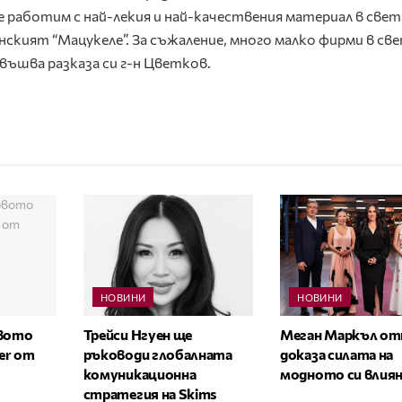
 работим с най-лекия и най-качествения материал в свет
ският “Мацукеле”. За съжаление, много малко фирми в св
авъшва разказа си г-н Цветков.
НОВИНИ
НОВИНИ
овото
Трейси Нгуен ще
Меган Маркъл от
zer от
ръководи глобалната
доказа силата на
комуникационна
модното си влия
стратегия на Skims