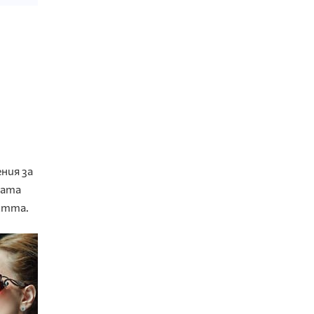
ния за
ната
стта.