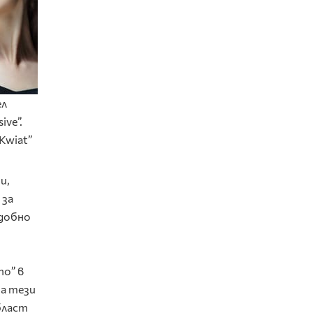
ел
ive”.
Kwiat”
и,
 за
удобно
mo” в
на тези
бласт