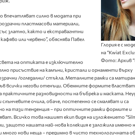
риж.
о впечатляват силно в модата при
прозрачни пластмасови материали,
 със златно, както и екстравагнтни
 кафяво или червено”, обяснява Павел
Глория е с мод
на “Kwiat Exclus
Фото: Архив “
 света на оптиката е изключително
лно присъствие на камъни, кристали и орнаменти върху
зрачни /огледални/ стъкла. Металните рамки са матиран
ъв всички негови отенъци. Обемните формите властват
са практичните разновидности на бъбрека и маската. Не
 слънчевите очила, обаче, постепенно се смаляват и са
но на тази тенденция – при оптичните рамки формите и
яват. Всичко това нашият екип видя на изложението “Sil
и, защото нашата най-нова колекция е заложила именно 
е и много нови неща – предимно в чисто технологичната о