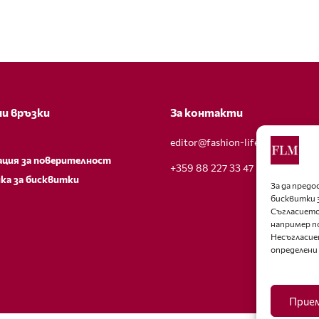
и връзки
За контакти
editor@fashion-lifestyle.net
ация за поверителност
+359 88 227 33 47
ка за бисквитки
За да пред
бисквитки 
Съгласието
например п
Несъгласие
определени
Прие