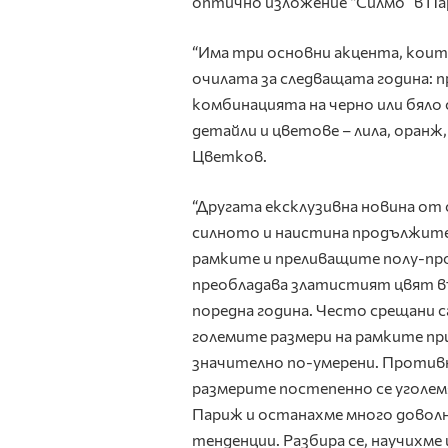
оптично изложение “Силмо” в Па
“Има три основни акцента, коит
очилата за следващата година: 
комбинацията на черно или бяло
детайли и цветове – лила, оранж,
Цветков.
“Другата ексклузивна новина от
силното и наистина продължите
рамките и преливащите полу-про
преобладава златистият цвят в
поредна година. Често срещани 
големите размери на рамките при
значително по-умерени. Против
размерите постепенно се уголем
Париж и останахме много доволн
тенденции. Разбира се, научихм