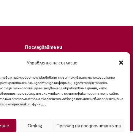
Последвайте ни
Facebook
Управление на съгласие
оставим най-доброто изживяване, ние използваме технологии като
за съхраняване и/или достъп до информация за устройството.
 с тези технологии ще ни позволи да обработваме данни, като
оведение при сърфиране или уникални идентификатори на този сайт.
то или оттеглянето на съгласието може да повлияе неблагоприятно на
 характеристики и функции.
мане
Отказ
Преглед на предпочитанията