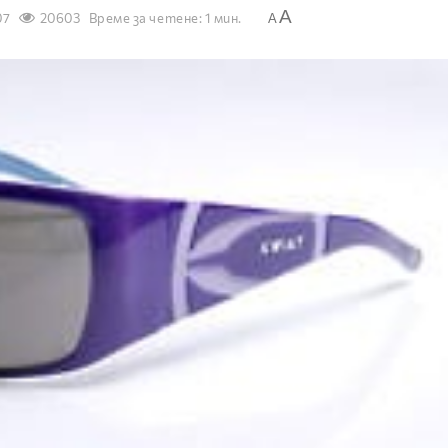
A
07
20603
Време за четене: 1 мин.
A