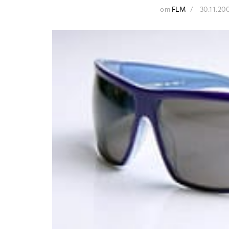
от
FLM
30.11.20