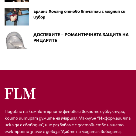
Ерлинг Холанд отново впечатли с модния си
избор
ДОСПЕХИТЕ – РОМАНТИЧНАТА ЗАЩИТА НА
РИЦАРИТЕ
Подобно на компютърните фенове и волните субкултури,
които цитират думите на Маршал Маклуън “Информацията
иска да е свободна”, ние развяваме с достойнство нашето
електронно знаме с девиза “Дайте на модата свободата,