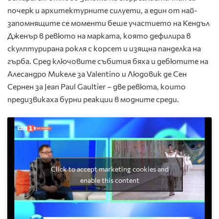
почерк и архитектурните силуети, а един от най-
запомнящите се моменти беше участието на Кендъл
Дженър в ревюто на марката, която дефилира в
скулптурирана рокля с корсет и изящна панделка на
гърба. Сред ключовите събития бяха и дебютите на
Алесандро Микеле за Valentino и Людовик де Сен
Сернен за Jean Paul Gaultier – две ревюта, които
предизвикаха бурни реакции в модните среди.
Click to accept marketing cookies and
enable this content