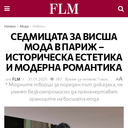
Начало
Мода
Новини
СЕДМИЦАТА ЗА ВИСША
МОДА В ПАРИЖ –
ИСТОРИЧЕСКА ЕСТЕТИКА
И МОДЕРНА РОМАНТИКА
A
от
FLM
31.01.2025
767
Време за четене: 1 мин.
A
* Модните творци за пореден път доказаха, че
умеят безкомпромисно да преначертават
границите на висшата мода