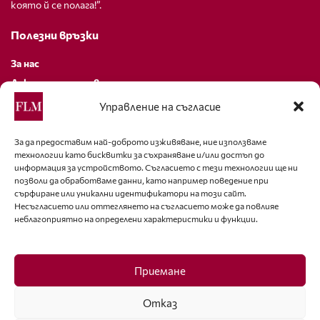
която й се полага!”.
Полезни връзки
За нас
Декларация за поверителност
Политика за бисквитки
Управление на съгласие
За контакти
За да предоставим най-доброто изживяване, ние използваме
технологии като бисквитки за съхраняване и/или достъп до
editor@fashion-lifestyle.net
информация за устройството. Съгласието с тези технологии ще ни
позволи да обработваме данни, като например поведение при
+359 88 227 33 47
сърфиране или уникални идентификатори на този сайт.
Несъгласието или оттеглянето на съгласието може да повлияе
неблагоприятно на определени характеристики и функции.
Последвайте ни
Facebook
Приемане
Отказ