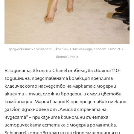
Предложение на Schiaparelli, колекция висша мода, пролет-лято 2025.
Фото: Grazia
В годината, в която Chanel отбелязва своята 110-
годишнина, представената колекция преплита
класическото наследство на марката с модерни
акценти – туид, сложни бродерии и смели цветови
комбинации. Мария Грация Кюри представи колекция
за Dior, вдъхновена от „Алиса в страната на
чудесата“ – приказните кринолини съчетаха
историческата естетика с модерна романтика.
Schiaparelli отново заложи на сюрреалистичния си