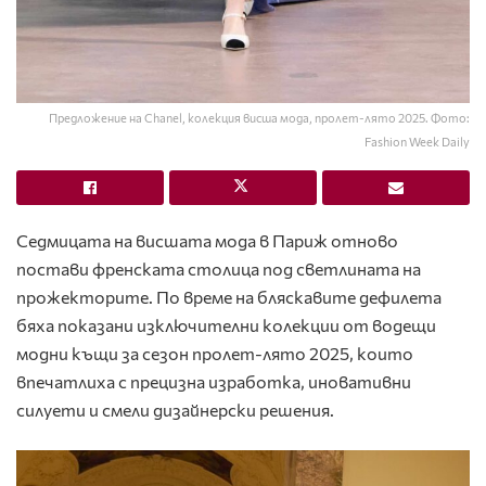
Предложение на Chanel, колекция висша мода, пролет-лято 2025. Фото:
Fashion Week Daily
Седмицата на висшата мода в Париж отново
постави френската столица под светлината на
прожекторите. По време на бляскавите дефилета
бяха показани изключителни колекции от водещи
модни къщи за сезон пролет-лято 2025, които
впечатлиха с прецизна изработка, иновативни
силуети и смели дизайнерски решения.