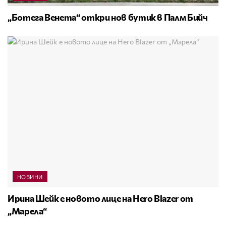
„Ботега Венета“ откри нов бутик в Палм Бийч
НОВИНИ
Ирина Шейк е новото лице на Hero Blazer от
„Марела“