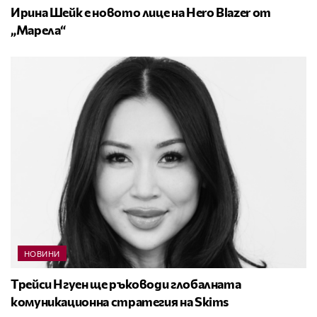
Ирина Шейк е новото лице на Hero Blazer от
„Марела“
НОВИНИ
Трейси Нгуен ще ръководи глобалната
комуникационна стратегия на Skims