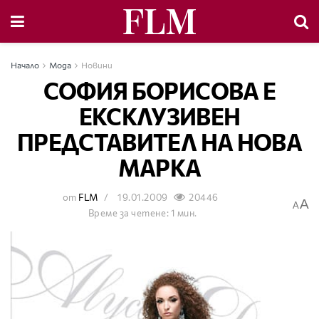
Начало
Мода
Новини
СОФИЯ БОРИСОВА Е
ЕКСКЛУЗИВЕН
ПРЕДСТАВИТЕЛ НА НОВА
МАРКА
от
FLM
19.01.2009
20446
A
A
Време за четене: 1 мин.