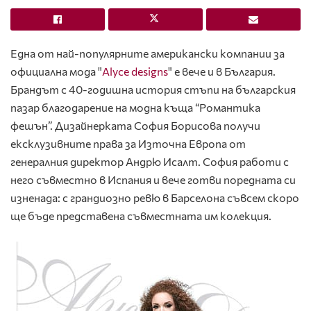
Една от най-популярните американски компании за
официална мода "
Alyce designs
" е вече и в България.
Брандът с 40-годишна история стъпи на българския
пазар благодарение на модна къща “Романтика
фешън”. Дизайнерката София Борисова получи
ексклузивните права за Източна Европа от
генералния директор Андрю Исалт. София работи с
него съвместно в Испания и вече готви поредната си
изненада: с грандиозно ревю в Барселона съвсем скоро
ще бъде представена съвместната им колекция.