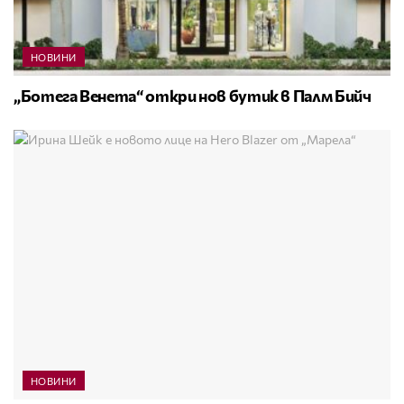
НОВИНИ
„Ботега Венета“ откри нов бутик в Палм Бийч
НОВИНИ