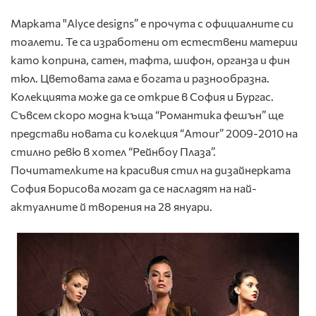
Марката "Alyce designs” е прочута с официалните си
тоалети. Те са изработени от естествени материи
като коприна, сатен, тафта, шифон, органза и фин
тюл. Цветовата гама е богата и разнообразна.
Колекцията може да се открие в София и Бургас.
Съвсем скоро модна къща “Романтика фешън” ще
представи новата си колекция “Amour” 2009-2010 на
стилно ревю в хотел “Рейнбоу Плаза”.
Почитателките на красивия стил на дизайнерката
София Борисова могат да се насладят на най-
актуалните й творения на 28 януари.