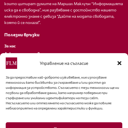
които цитират думите на Маршал Маклуън “Информацията
иска да е свободна”, ние развяваме с достойнство нашето
електронно знаме с девиза “Дайте на модата свободата,
която й се полага!”.
Полезни връзки
За нас
Декларация за поверителност
Политика за бисквитки
Управление на съгласие
За контакти
За да предоставим най-доброто изживяване, ние използваме
технологии като бисквитки за съхраняване и/или достъп до
editor@fashion-lifestyle.net
информация за устройството. Съгласието с тези технологии ще ни
позволи да обработваме данни, като например поведение при
+359 88 227 33 47
сърфиране или уникални идентификатори на този сайт.
Несъгласието или оттеглянето на съгласието може да повлияе
неблагоприятно на определени характеристики и функции.
Последвайте ни
Facebook