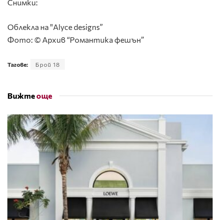
Снимки:
Облекла на "Alyce designs”
Фото: © Архив “Романтика фешън”
Тагове:
Брой 18
Вижте
още