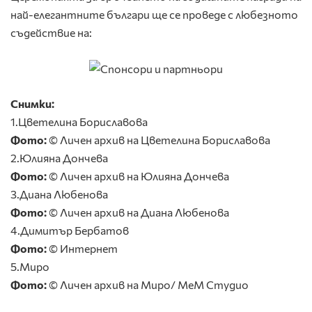
най-елегантните българи ще се проведе с любезното
съдействие на:
Снимки:
1.Цветелина Бориславова
Фото:
© Личен архив на Цветелина Бориславова
2.Юлияна Дончева
Фото:
© Личен архив на Юлияна Дончева
3.Диана Любенова
Фото:
© Личен архив на Диана Любенова
4.Димитър Бербатов
Фото:
© Интернет
5.Миро
Фото:
© Личен архив на Миро/ МеМ Студио