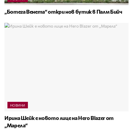
„Ботега Венета“ откри нов бутик в Палм Бийч
НОВИНИ
Ирина Шейк е новото лице на Hero Blazer от
„Марела“