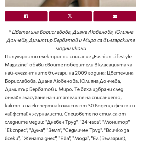
* Цветелина Бориславова, Диана Любенова, Юлияна
Дончева, Димитър Бербатов и Миро са българските
модни икони
Популярното електронно списание „Fashion Lifestyle
Magazine” обяви своите победители в класацията за
най-елегантните българи на 2009 година: Цветелина
Бориславова, Диана Любенова, Юлияна Дончева,
Димитър Бербатов и Миро. Те бяха избрани след
онлайн гласуване на читателите на списанието,
както и на експертна комисия от 30 водещи фешън и
лайфстайл журналисти. Спецовете по стил са от
следните медии: "Дневен Труд", "24 часа", "Монитор",
"Експрес", "Дума", "Земя", "Седмичен Труд", "Всичко за
всеки", "Жената днес", "Ева", "Мода", "Ел (България),