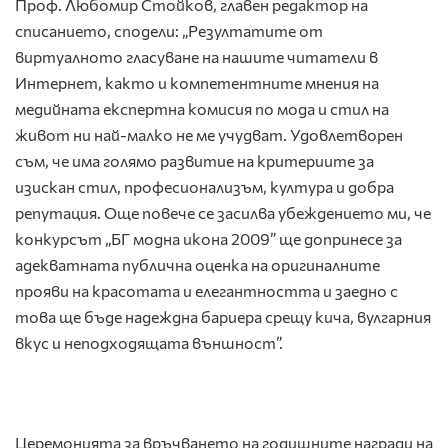
Проф. Любомир Стойков, главен редактор на
списанието, сподели: „Резултатите от
виртуалното гласуване на нашите читатели в
Интернет, както и компетентните мнения на
медийната експертна комисия по мода и стил на
живот ни най-малко не ме учудват. Удовлетворен
съм, че има голямо развитие на критериите за
изискан стил, професионализъм, култура и добра
репутация. Още повече се засилва убеждението ми, че
конкурсът „БГ модна икона 2009” ще допринесе за
адекватната публична оценка на оригиналните
прояви на красотата и елегантността и заедно с
това ще бъде надеждна бариера срещу кича, вулгарния
вкус и неподходящата външност”.
Церемонията за връчването на годишните награди на