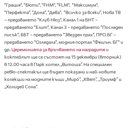
"Грация", "Бюти", "FHM", "FLM", "Максимум",
"Перфекта", "Дона", "Дева", "Всичко за всеки", Нова ТВ
– предаването "Клуб Нюз", Канал 1 на БНТ –
предаването "Елит", Канал 3 – предаването "Последен
писък", ББТ – предаването "Звезден прах", ПРО.БГ –
предаването "Огледала", модния портал "Фешън. БГ" и
др.
Церемонията за връчването на наградите
и
коктейлът ще се състоят на 15 декември (вторник)
в 12.00 часа в Парк хотел „Витоша”. На специален
ревю-спектакъл ще бъдат показани и най-новите
колекции на модните къщи „Мирó”, „Квят”, „Триумф” и
„Холидей Сона”.