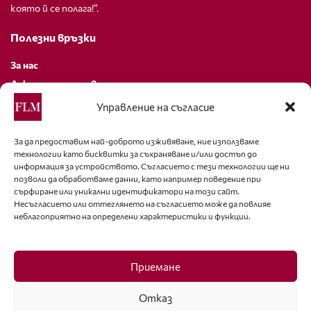
която й се полага!”.
Полезни връзки
За нас
Декларация за поверителност
Политика за бисквитки
Управление на съгласие
За контакти
За да предоставим най-доброто изживяване, ние използваме
технологии като бисквитки за съхраняване и/или достъп до
editor@fashion-lifestyle.net
информация за устройството. Съгласието с тези технологии ще ни
позволи да обработваме данни, като например поведение при
+359 88 227 33 47
сърфиране или уникални идентификатори на този сайт.
Несъгласието или оттеглянето на съгласието може да повлияе
неблагоприятно на определени характеристики и функции.
Последвайте ни
Facebook
Приемане
Отказ