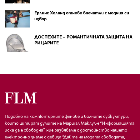
Ерлинг Холанд отново впечатли с модния си
избор
ДОСПЕХИТЕ – РОМАНТИЧНАТА ЗАЩИТА НА
РИЦАРИТЕ
Подобно на компютърните фенове и волните субкултури,
които цитират думите на Маршал Маклуън “Информацията
иска да е свободна”, ние развяваме с достойнство нашето
електронно знаме с девиза “Дайте на модата свободата,