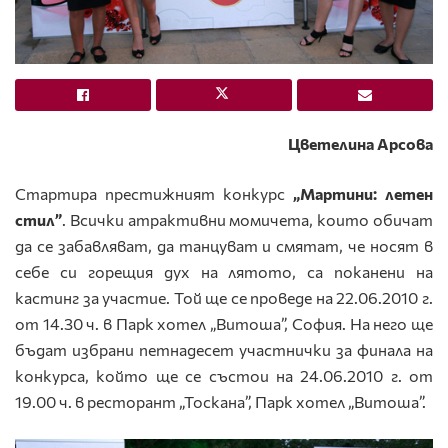
Цветелина
Арсова
Стартира престижният конкурс
„Мартини: летен
стил”
. Всички атрактивни момичета, които обичат
да се забавляват, да танцуват и смятат, че носят в
себе си горещия дух на лятото, са поканени на
кастинг за участие. Той ще се проведе на 22.06.2010 г.
от 14.30 ч. в Парк хотел „Витоша”, София. На него ще
бъдат избрани петнадесет участнички за финала на
конкурса, който ще се състои на 24.06.2010 г. от
19.00 ч. в ресторант „Тоскана”, Парк хотел „Витоша”.