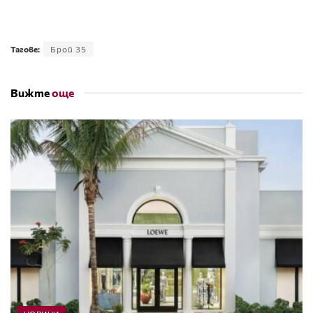
Тагове:
Брой 35
Вижте
още