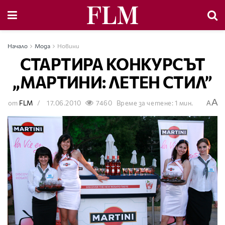
Начало
Мода
Новини
СТАРТИРА КОНКУРСЪТ
„МАРТИНИ: ЛЕТЕН СТИЛ”
A
от
FLM
17.06.2010
7460
Време за четене: 1 мин.
A