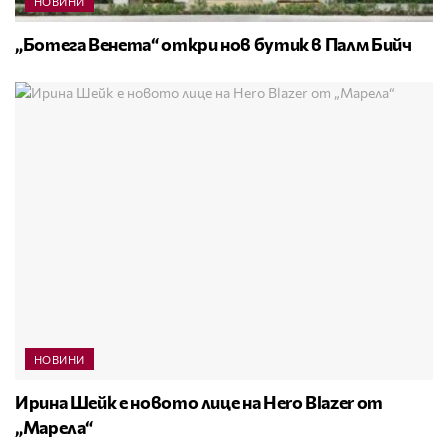
НОВИНИ
„Ботега Венета“ откри нов бутик в Палм Бийч
НОВИНИ
Ирина Шейк е новото лице на Hero Blazer от
„Марела“