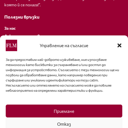
която й се полага!”.
Полезни връзки
За нас
Декларация за поверителност
Политика за бисквитки
Управление на съгласие
За контакти
За да предоставим най-доброто изживяване, ние използваме
технологии като бисквитки за съхраняване и/или достъп до
editor@fashion-lifestyle.net
информация за устройството. Съгласието с тези технологии ще ни
позволи да обработваме данни, като например поведение при
+359 88 227 33 47
сърфиране или уникални идентификатори на този сайт.
Несъгласието или оттеглянето на съгласието може да повлияе
неблагоприятно на определени характеристики и функции.
Последвайте ни
Facebook
Приемане
Отказ