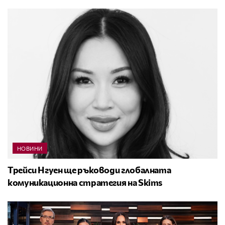
НОВИНИ
Трейси Нгуен ще ръководи глобалната
комуникационна стратегия на Skims