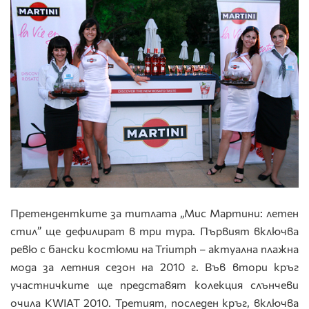
Претендентките за титлата „Мис Мартини: летен
стил” ще дефилират в три тура. Първият включва
ревю с бански костюми на Triumph – актуална плажна
мода за летния сезон на 2010 г. Във втори кръг
участничките ще представят колекция слънчеви
очила KWIAT 2010. Третият, последен кръг, включва