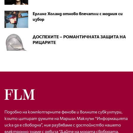
Ерлинг Холанд отново впечатли с модния си
избор
ДОСПЕХИТЕ – РОМАНТИЧНАТА ЗАЩИТА НА
РИЦАРИТЕ
Подобно на компютърните фенове и волните субкултури,
които цитират думите на Маршал Маклуън “Информацията
иска да е свободна”, ние развяваме с достойнство нашето
електронно знаме с девиза “Дайте на модата свободата,