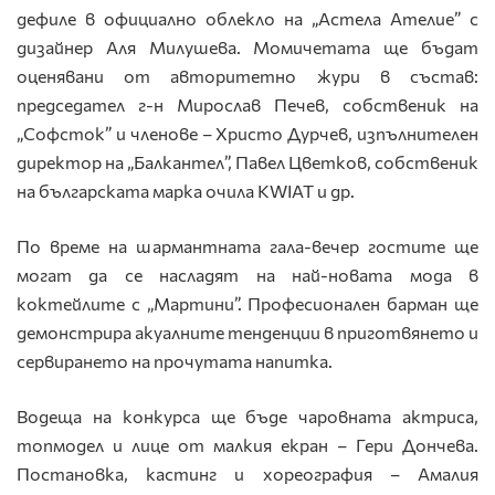
дефиле в официално облекло на „Астела Ателие” с
дизайнер Аля Милушева. Момичетата ще бъдат
оценявани от авторитетно жури в състав:
председател г-н Мирослав Печев, собственик на
„Софсток” и членове – Христо Дурчев, изпълнителен
директор на „Балкантел”, Павел Цветков, собственик
на българската марка очила KWIAT и др.
По време на шармантната гала-вечер гостите ще
могат да се насладят на най-новата мода в
коктейлите с „Мартини”. Професионален барман ще
демонстрира акуалните тенденции в приготвянето и
сервирането на прочутата напитка.
Водеща на конкурса ще бъде чаровната актриса,
топмодел и лице от малкия екран – Гери Дончева.
Постановка, кастинг и хореография – Амалия