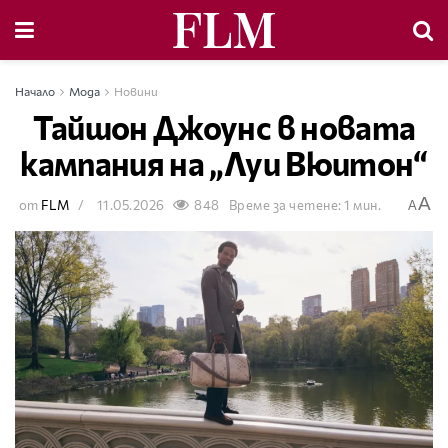
Начало
Мода
Новини
Тайшон Джоунс в новата
кампания на „Луи Вюитон“
A
от
FLM
11.05.2026
848
Време за четене: 1 мин.
A