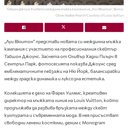
Тайшон Джоунс в новата междинна мъжка кампания на „Луи Вюитон“. Фото:
Oliver Hadlee Pearch/Courtesy of Louis Vuitton
„Луи Вюитон“ представи новата си междинна мъжка
кампания с участието на професионалния скейтър
Тайшон Джоунс
. Заснета от
Оливър Хадли Пиърч
в
Сентръл Парк, фотосесията показва Джоунс сред
емблематичните пейзажи на Ню Йорк, балансирайки
между градска динамика и луксозна естетика.
Колекцията е дело на
Фарел Уилямс
, креативен
директор на мъжката линия на Louis Vuitton, който
продължава да развива връзката между скейт
културата и съвременната мода. В нея присъстват
свободни ленени костюми, деним с Monogram