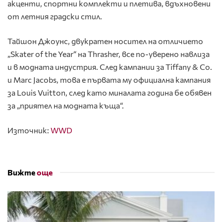
акценти, спортни комплекти и плетива, вдъхновени
от летния градски стил.
Тайшон Джоунс, двукратен носител на отличието
„Skater of the Year“ на Thrasher, все по-уверено навлиза
и в модната индустрия. След кампании за
Tiffany & Co.
и
Marc Jacobs
, това е първата му официална кампания
за Louis Vuitton, след като миналата година бе обявен
за „приятел на модната къща“.
Източник:
WWD
Вижте
още