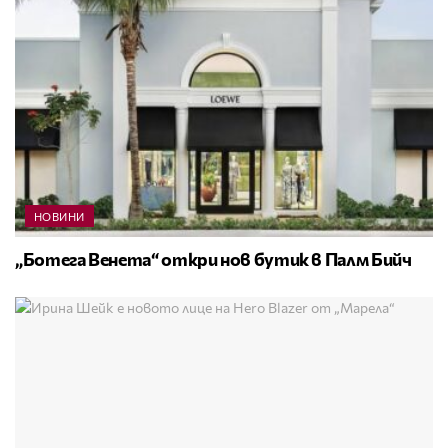
НОВИНИ
„Ботега Венета“ откри нов бутик в Палм Бийч