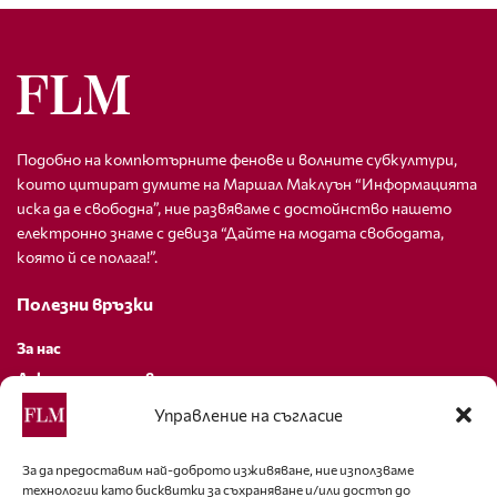
Подобно на компютърните фенове и волните субкултури,
които цитират думите на Маршал Маклуън “Информацията
иска да е свободна”, ние развяваме с достойнство нашето
електронно знаме с девиза “Дайте на модата свободата,
която й се полага!”.
Полезни връзки
За нас
Декларация за поверителност
Политика за бисквитки
Управление на съгласие
За контакти
За да предоставим най-доброто изживяване, ние използваме
технологии като бисквитки за съхраняване и/или достъп до