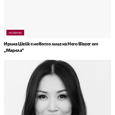
НОВИНИ
Ирина Шейк е новото лице на Hero Blazer от
„Марела“