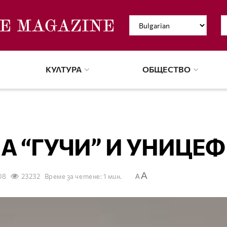
КУЛТУРА
ОБЩЕСТВО
А “ГУЧИ” И УНИЦЕФ
A
08
23232
Време за четене: 1 мин.
A