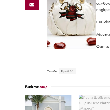
символ
подкре
Снимка
Моделъ
Фото:
Тагове:
Брой 16
Вижте
още