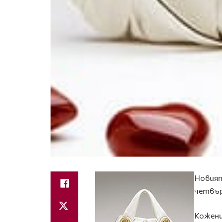
Новият
четвър
Кожени