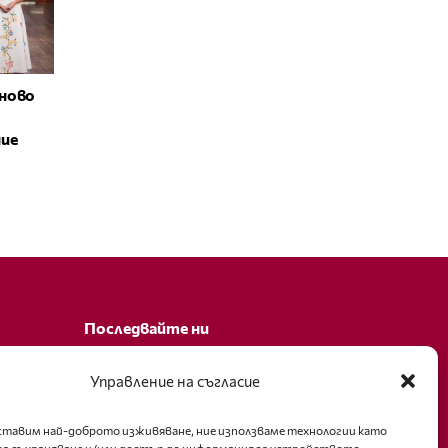
ново
ние
Последвайте ни
Facebook
Управление на съгласие
оставим най-доброто изживяване, ние използваме технологии като