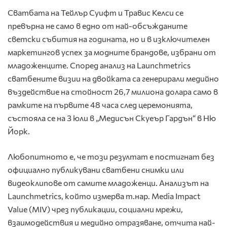
Сватбата на Тейлър Суифт и Травис Келси се
превърна не само в едно от най-обсъжданите
светски събития на годината, но и в изключителен
маркетингов успех за модните брандове, избрани от
младоженците. Според анализ на Launchmetrics
сватбените визии на двойката са генерирали медийно
въздействие на стойност 26,7 милиона долара само в
рамките на първите 48 часа след церемонията,
състояла се на 3 юли в „Медисън Скуеър Гардън“ в Ню
Йорк.
Любопитното е, че този резултат е постигнат без
официално публикувани сватбени снимки или
видеоклипове от самите младоженци. Анализът на
Launchmetrics, който измерва т.нар. Media Impact
Value (MIV) чрез публикации, социални мрежи,
взаимодействия и медийно отразяване, отчита най-