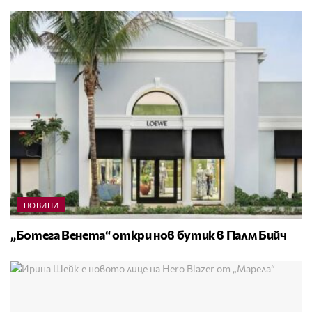
НОВИНИ
„Ботега Венета“ откри нов бутик в Палм Бийч