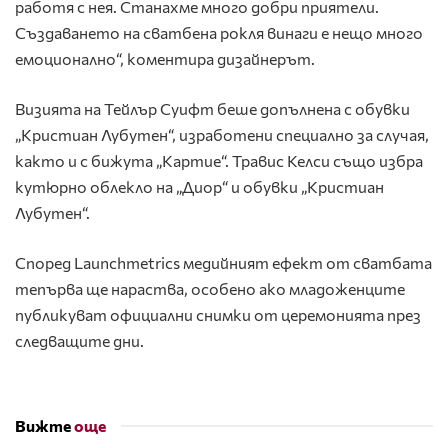
работя с нея. Станахме много добри приятели.
Създаването на сватбена рокля винаги е нещо много
емоционално“, коментира дизайнерът.
Визията на Тейлър Суифт беше допълнена с обувки
„Кристиан Лубутен“, изработени специално за случая,
както и с бижута „Картие“. Травис Келси също избра
кутюрно облекло на „Диор“ и обувки „Кристиан
Лубутен“.
Според Launchmetrics медийният ефект от сватбата
тепърва ще нараства, особено ако младоженците
публикуват официални снимки от церемонията през
следващите дни.
Вижте
още