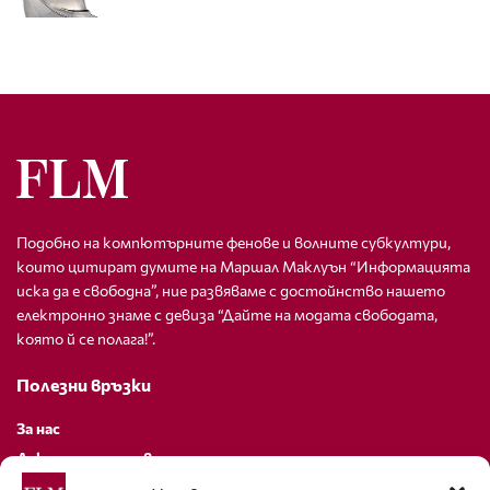
Подобно на компютърните фенове и волните субкултури,
които цитират думите на Маршал Маклуън “Информацията
иска да е свободна”, ние развяваме с достойнство нашето
електронно знаме с девиза “Дайте на модата свободата,
която й се полага!”.
Полезни връзки
За нас
Декларация за поверителност
Политика за бисквитки