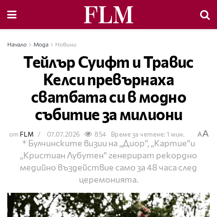
Начало
Мода
Новини
Тейлър Суифт и Травис
Келси превърнаха
сватбата си в модно
събитие за милиони
A
от
FLM
07.07.2026
854
Време за четене: 1 мин.
A
* Булчинските визии на „Диор", „Картие"и
„Кристиан Лубутен" генерират рекордно
медийно въздействие само за 48 часа след
церемонията.