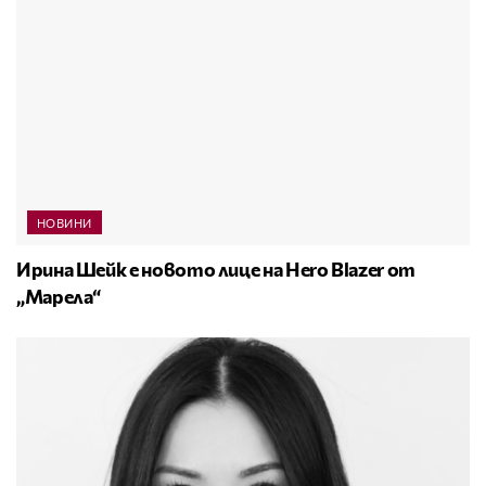
НОВИНИ
Ирина Шейк е новото лице на Hero Blazer от
„Марела“