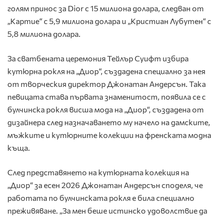
голям принос за Dior с 15 милиона долара, следван от
„Картие“ с 5,9 милиона долара и „Кристиан Лубутен“ с
5,8 милиона долара.
За сватбената церемония Тейлър Суифт избира
кутюрна рокля на „Диор“, създадена специално за нея
от творческия директор Джонатан Андерсън. Така
певицата става първата знаменитост, появила се с
булчинска рокля висша мода на „Диор“, създадена от
дизайнера след назначаването му начело на дамските,
мъжките и кутюрните колекции на френската модна
къща.
След представянето на кутюрната колекция на
„Диор“ за есен 2026 Джонатан Андерсън споделя, че
работата по булчинската рокля е била специално
преживяване. „За мен беше истинско удоволствие да