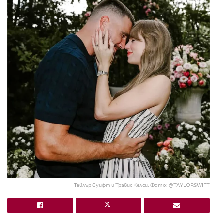
Тейлър Суифт и Травис Келси. Фото: @TAYLORSWIFT