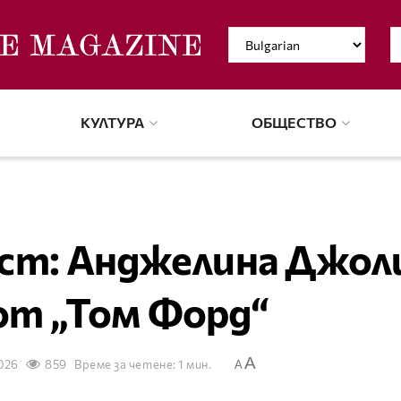
КУЛТУРА
ОБЩЕСТВО
ст: Анджелина Джоли
от „Том Форд“
A
026
859
Време за четене: 1 мин.
A