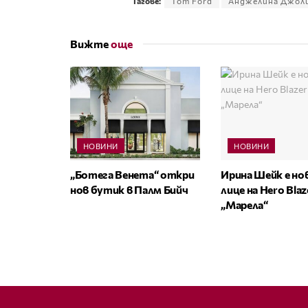
Тагове:
Tom Ford
Анджелина Джол
Вижте
още
НОВИНИ
НОВИНИ
„Ботега Венета“ откри
Ирина Шейк е н
нов бутик в Палм Бийч
лице на Hero Bla
„Марела“