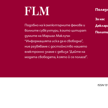
Полезн
За нас
Подобно на компютърните фенове и
Деклар
волните субкултури, които цитират
Полити
думите на Маршал Маклуън
“Информацията иска да е свободна”,
ние развяваме с достойнство нашето
електронно знаме с девиза “Дайте на
модата свободата, която й се полага!”.
ISSN 13