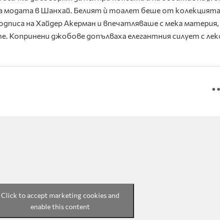
а модата в Шанхай. Белият ѝ тоалет беше от колекцията
подписа на Хайдер Акерман и впечатляваше с мека материя,
е. Копринени джобове допълваха елегантния силует с лек
Click to accept marketing cookies and
enable this content