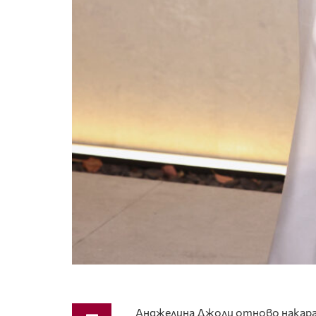
Анджелина Джоли отново накара в