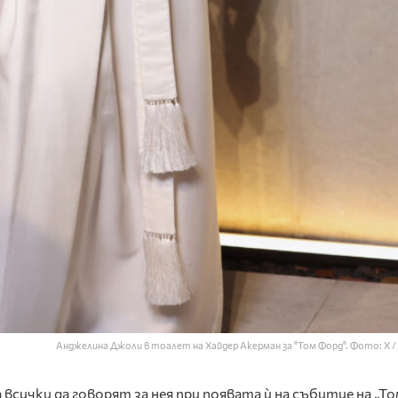
Анджелина Джоли в тоалет на Хайдер Акерман за "Том Форд". Фото: X /
сички да говорят за нея при появата ѝ на събитие на „То