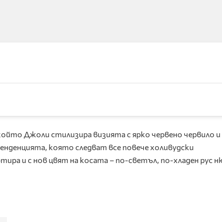
ойто Джоли стилизира визията с ярко червено червило и
тенденцията, която следват все повече холивудски
а и с нов цвят на косата – по-светъл, по-хладен рус ню