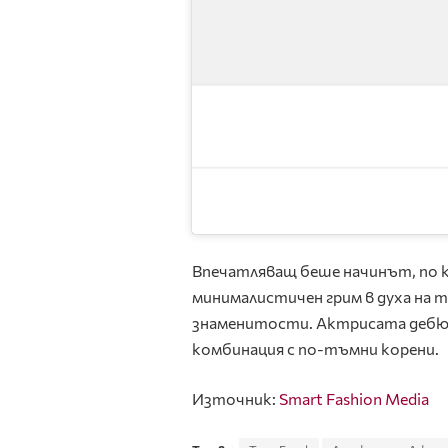
Впечатляващ беше начинът, по к
минималистичен грим в духа на 
знаменитости. Актрисата дебютир
комбинация с по-тъмни корени.
Източник:
Smart Fashion Media