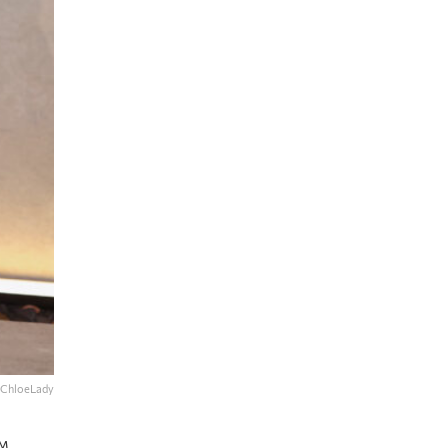
 ChloeLady
м