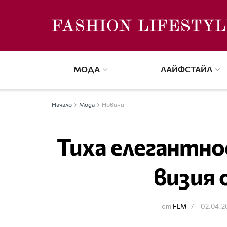
МОДА
ЛАЙФСТАЙЛ
Начало
Мода
Новини
Тиха елегантно
визия 
от
FLM
02.04.2