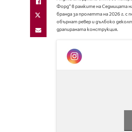
Форд“ в рамките на Седмицата н
бранда за пролетта на 2026 г. с 
обърнат ревер и дълбоко деколт
драпираната конструкция.