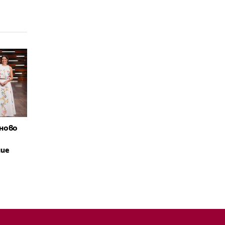
ново
ние