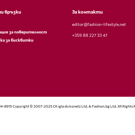
и връзки
За контакти
editor@fashion-lifestyle.net
ация за поверителност
+359 88 227 33 47
ка за бисквитки
14-8915 Copyright © 2007-2025 Ot igla do konetz Ltd. & Fashion.bg Ltd. All Rights 