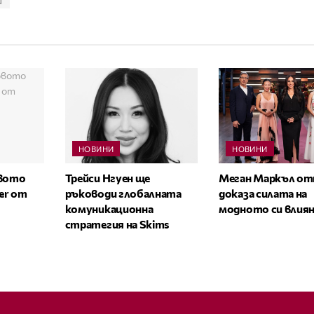
и
НОВИНИ
НОВИНИ
овото
Трейси Нгуен ще
Меган Маркъл от
zer от
ръководи глобалната
доказа силата на
комуникационна
модното си влия
стратегия на Skims