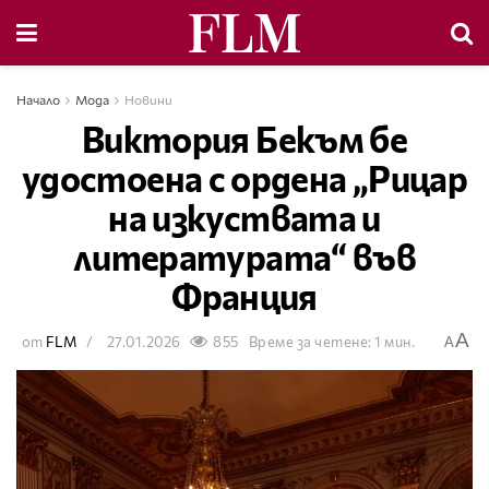
Начало
Мода
Новини
Виктория Бекъм бе
удостоена с ордена „Рицар
на изкуствата и
литературата“ във
Франция
A
от
FLM
27.01.2026
855
Време за четене: 1 мин.
A