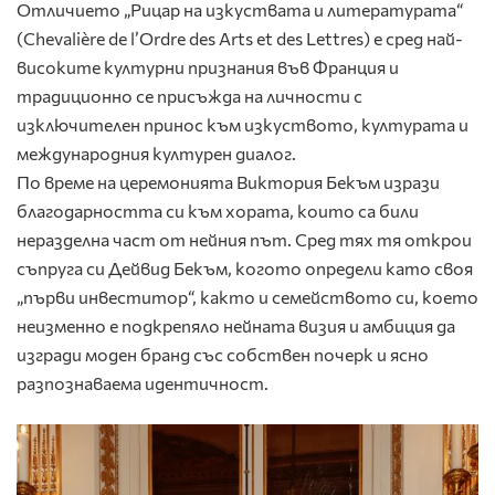
Отличието „Рицар на изкуствата и литературата“
(Chevalière de l’Ordre des Arts et des Lettres) е сред най-
високите културни признания във Франция и
традиционно се присъжда на личности с
изключителен принос към изкуството, културата и
международния културен диалог.
По време на церемонията Виктория Бекъм изрази
благодарността си към хората, които са били
неразделна част от нейния път. Сред тях тя открои
съпруга си Дейвид Бекъм, когото определи като своя
„първи инвеститор“, както и семейството си, което
неизменно е подкрепяло нейната визия и амбиция да
изгради моден бранд със собствен почерк и ясно
разпознаваема идентичност.