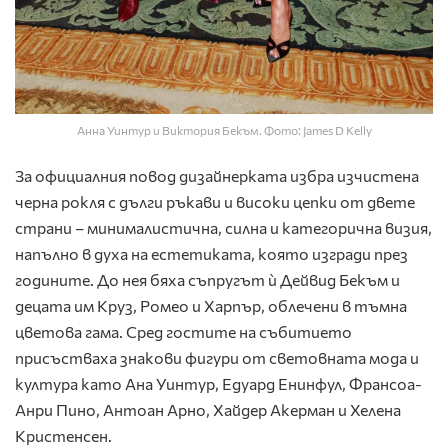
Анна Уинтур и Виктория Бекъм. Фото: James D Kelly
За официалния повод дизайнерката избра изчистена
черна рокля с дълги ръкави и високи цепки от двете
страни – минималистична, силна и категорична визия,
напълно в духа на естетиката, която изгради през
годините. До нея бяха съпругът ѝ Дейвид Бекъм и
децата им Круз, Ромео и Харпър, облечени в тъмна
цветова гама. Сред гостите на събитието
присъстваха знакови фигури от световната мода и
култура като Ана Уинтур, Едуард Енинфул, Франсоа-
Анри Пино, Антоан Арно, Хайдер Акерман и Хелена
Кристенсен.