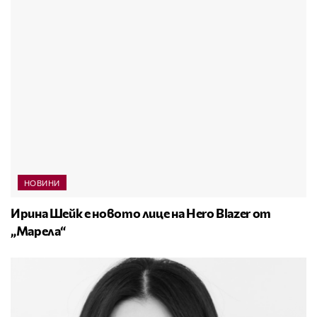
НОВИНИ
Ирина Шейк е новото лице на Hero Blazer от
„Марела“