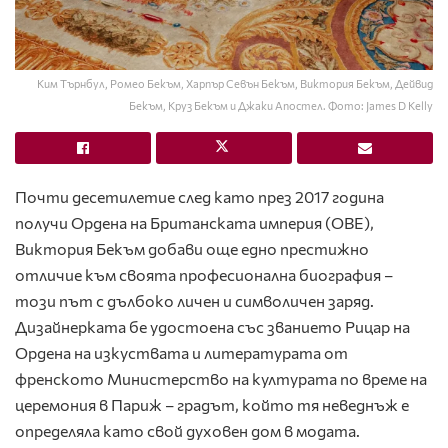
Ким Търнбул, Ромео Бекъм, Харпър Севън Бекъм, Виктория Бекъм, Дейвид
Бекъм, Круз Бекъм и Джаки Апостел. Фото: James D Kelly
Почти десетилетие след като през 2017 година
получи Ордена на Британската империя (OBE),
Виктория Бекъм добави още едно престижно
отличие към своята професионална биография –
този път с дълбоко личен и символичен заряд.
Дизайнерката бе удостоена със званието Рицар на
Ордена на изкуствата и литературата от
френското Министерство на културата по време на
церемония в Париж – градът, който тя неведнъж е
определяла като свой духовен дом в модата.