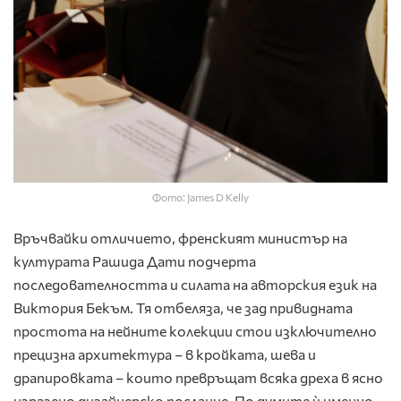
Фото: James D Kelly
Връчвайки отличието, френският министър на
културата Рашида Дати подчерта
последователността и силата на авторския език на
Виктория Бекъм. Тя отбеляза, че зад привидната
простота на нейните колекции стои изключително
прецизна архитектура – в кройката, шева и
драпировката – които превръщат всяка дреха в ясно
изразено дизайнерско послание. По думите ѝ именно