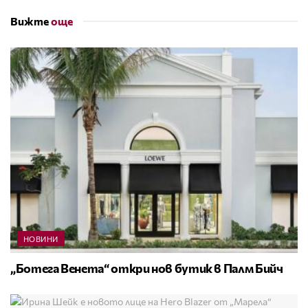
Вижте
още
НОВИНИ
„Ботега Венета“ откри нов бутик в Палм Бийч