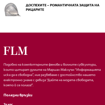
ДОСПЕХИТЕ – РОМАНТИЧНАТА ЗАЩИТА НА
РИЦАРИТЕ
Подобно на компютърните фенове и волните субкултури,
които цитират думите на Маршал Маклуън “Информацията
иска да е свободна”, ние развяваме с достойнство нашето
електронно знаме с девиза “Дайте на модата свободата,
която й се полага!”.
Полезни връзки
За нас