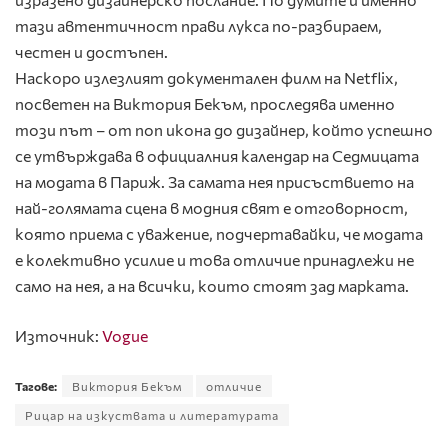
тази автентичност прави лукса по-разбираем,
честен и достъпен.
Наскоро излезлият документален филм на Netflix,
посветен на Виктория Бекъм, проследява именно
този път – от поп икона до дизайнер, който успешно
се утвърждава в официалния календар на Седмицата
на модата в Париж. За самата нея присъствието на
най-голямата сцена в модния свят е отговорност,
която приема с уважение, подчертавайки, че модата
е колективно усилие и това отличие принадлежи не
само на нея, а на всички, които стоят зад марката.
Източник:
Vogue
Тагове:
Виктория Бекъм
отличие
Рицар на изкуствата и литературата