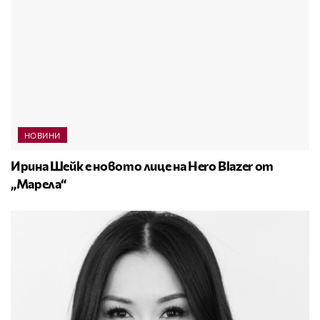
НОВИНИ
Ирина Шейк е новото лице на Hero Blazer от
„Марела“