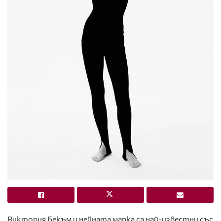
Виктория Бекъм и нейната марка са най-известни със