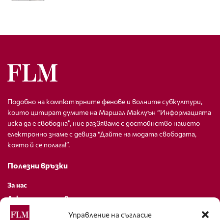
Подобно на компютърните фенове и волните субкултури,
които цитират думите на Маршал Маклуън “Информацията
иска да е свободна”, ние развяваме с достойнство нашето
електронно знаме с девиза “Дайте на модата свободата,
която й се полага!”.
Полезни връзки
За нас
Декларация за поверителност
Политика за бисквитки
Управление на съгласие