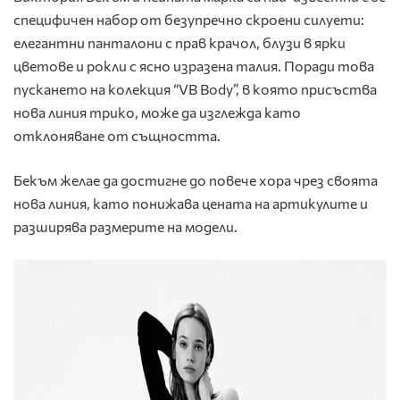
специфичен набор от безупречно скроени силуети:
елегантни панталони с прав крачол, блузи в ярки
цветове и рокли с ясно изразена талия. Поради това
пускането на колекция “VB Body”, в която присъства
нова линия трико, може да изглежда като
отклоняване от същността.
Бекъм желае да достигне до повече хора чрез своята
нова линия, като понижава цената на артикулите и
разширява размерите на модели.