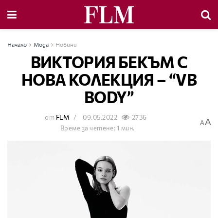
Начало
Мода
Новини
ВИКТОРИЯ БЕКЪМ С
НОВА КОЛЕКЦИЯ – “VB
BODY”
от
FLM
09.05.2022
2736
A
A
Време за четене: 1 мин.