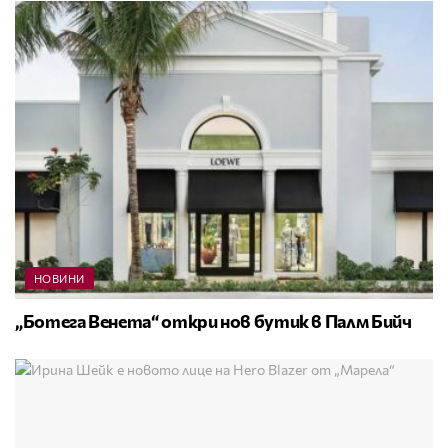
НОВИНИ
„Ботега Венета“ откри нов бутик в Палм Бийч