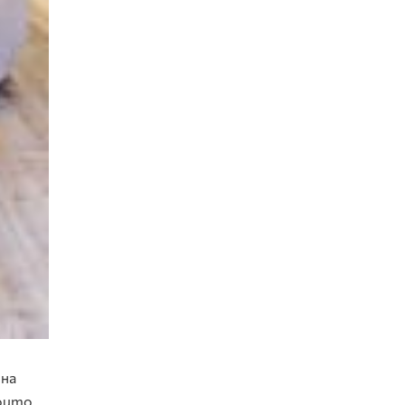
 на
които