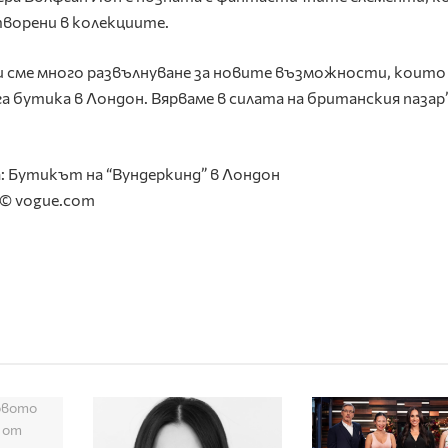
творени в колекциите.
и сме много развълнуване за новите възможности, които
а бутика в Лондон. Вярваме в силата на британския пазар”
: Бутикът на “Вундеркинд” в Лондон
© vogue.com