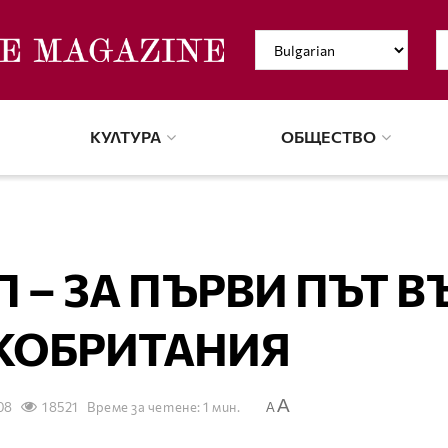
КУЛТУРА
ОБЩЕСТВО
 – ЗА ПЪРВИ ПЪТ В
КОБРИТАНИЯ
A
08
18521
Време за четене: 1 мин.
A