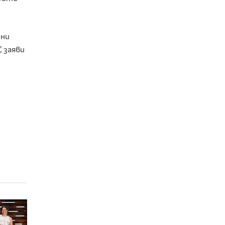
 ни
, заяви