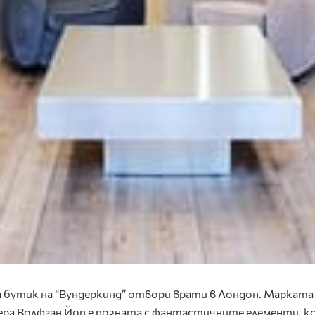
 бутик на “Вундеркинд” отвори врати в Лондон. Марката
ера Волфган Йоп е позната с фантастичните елементи, 