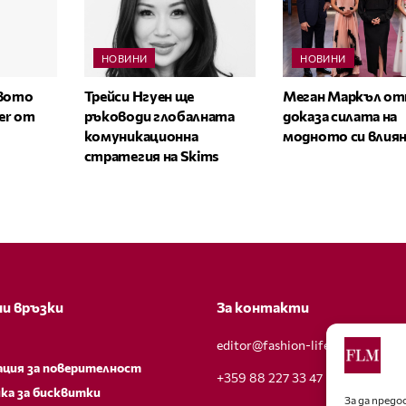
НОВИНИ
НОВИНИ
овото
Трейси Нгуен ще
Меган Маркъл от
zer от
ръководи глобалната
доказа силата на
комуникационна
модното си влия
стратегия на Skims
и връзки
За контакти
editor@fashion-lifestyle.net
ация за поверителност
+359 88 227 33 47
ка за бисквитки
За да пред