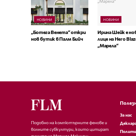
НОВИНИ
НОВИНИ
„Ботега Венета“ откри
Ирина Шейк е н
нов бутик в Палм Бийч
лице на Hero Bla
„Марела“
Полезн
За нас
Подобно на компютърните фенове и
Деклар
волните субкултури, които цитират
Полити
думите на Маршал Маклуън