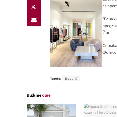
са пре
“Всичк
предлаг
Йоп.
Снимка
Фото: 
Тагове:
Брой 17
Вижте
още