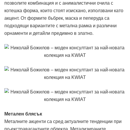
позволите комбинация и с анималистични очила с
котешка форма, които стоят изискано, използвани като
акцент. От формите бъбрек, маска и пеперуда са
подходящи вариантите с метална рамка и различни
орнаменти и детайли предимно в златно.
Метален блясък
Металните акценти са сред актуалните тенденции при
по-екстравагантните облекла. Метализираните