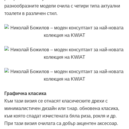
разнообразните модели очила с четири типа актуални
тоалети в различен стил.
Графична класика
Към тази визия се отнасят класическите дрехи с
минималистичен дизайн или т.нар. обновена класика,
към която спадат изчистената бяла риза, рокля и др.
При тази визия очилата са добър акцентен аксесоар.