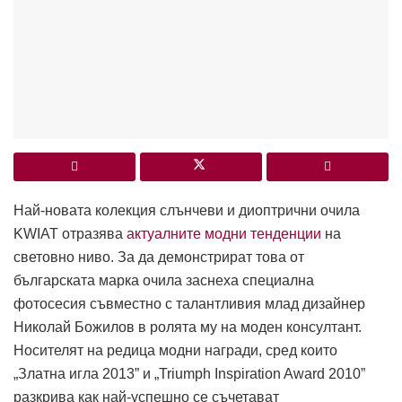
Най-новата колекция слънчеви и диоптрични очила
KWIAT отразява
актуалните модни тенденции
на
световно ниво. За да демонстрират това от
българската марка очила заснеха специална
фотосесия съвместно с талантливия млад дизайнер
Николай Божилов в ролята му на моден консултант.
Носителят на редица модни награди, сред които
„Златна игла 2013” и „Triumph Inspiration Award 2010”
разкрива как най-успешно се съчетават