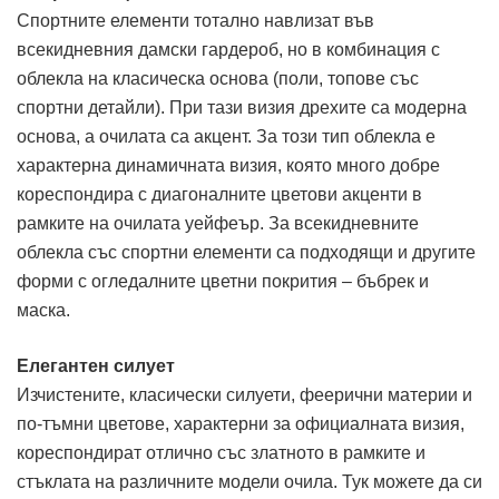
Спортните елементи тотално навлизат във
всекидневния дамски гардероб, но в комбинация с
облекла на класическа основа (поли, топове със
спортни детайли). При тази визия дрехите са модерна
основа, а очилата са акцент. За този тип облекла е
характерна динамичната визия, която много добре
кореспондира с диагоналните цветови акценти в
рамките на очилата уейфеър. За всекидневните
облекла със спортни елементи са подходящи и другите
форми с огледалните цветни покрития – бъбрек и
маска.
Елегантен силует
Изчистените, класически силуети, феерични материи и
по-тъмни цветове, характерни за официалната визия,
кореспондират отлично със златното в рамките и
стъклата на различните модели очила. Тук можете да си