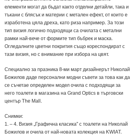
елементи могат да бъдат както отделни детайли, така и
тъкани с блясък и материи с метален ефект, от които е
изработена цяла дреха, като риза например. За този
тип визия логично подходящи са очилата с метални
рамки най-вече от формите тип бъбрек и маска.
Огледалните цветни покрития също кореспондират с
тази визия, но с внимание при избора на цвят.
Специално за празника 8-ми март дизайнерът Николай
Божилов даде персонални модни съвети за това как да
се съчетае определен модел очила с подходящи за
него тоалети в магазина на Grand Optics в търговски
център The Mall.
Снимки:
1. – 4. Визия „Графична класика” с тоалети на Николай
Божилов и очила от най-новата колекция на KWIAT.