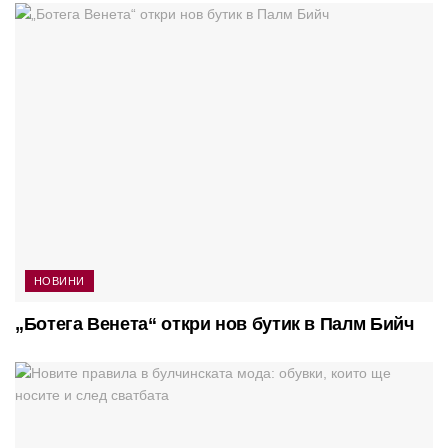
НОВИНИ
„Ботега Венета“ откри нов бутик в Палм Бийч