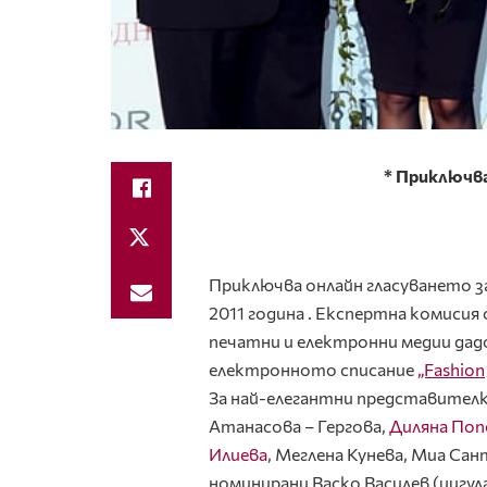
*
Приключва 
Приключва онлайн гласуването з
2011 година . Експертна комиси
печатни и електронни медии дад
електронното списание
„Fashion
За най-елегантни представителк
Атанасова – Гергова,
Диляна Поп
Илиева
, Меглена Кунева, Миа Са
номинирани Васко Василев (цигул