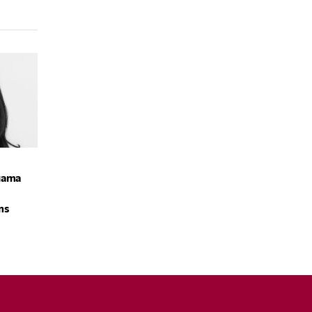
ната
ms