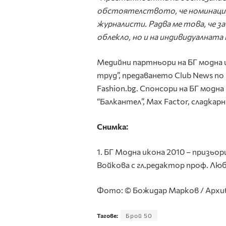
обстоятелството, че номинации
журналисти. Радва ме това, че з
облекло, но и на индивидуалната 
Медийни партньори на БГ модна ик
труд”, предаването Club News по
Fashion.bg. Спонсори на БГ модна 
“Балкантел”, Max Factor, сладкарн
Снимка:
1. БГ Модна икона 2010 – призьо
Войкова с гл.редактор проф. Лю
Фото: © Божидар Марков / Архив
Тагове:
Брой 50