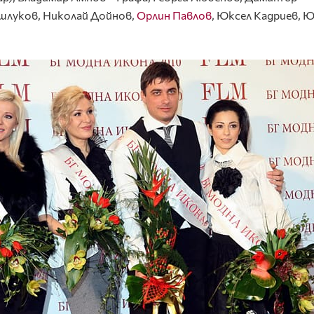
шлуков, Николай Дойнов,
Орлин Павлов
, Юксел Кадриев, 