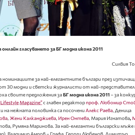
онлайн гласуването за БГ модна икона 201
1
Силвия Т
а номинациите за най-елегантните българи през изтичащ
я от 30 модни и светски журналисти от най-представите
оха своите предложения за
БГ
м
одна икона 2011
– за конку
Lifestyle
Magazine”
с главен редактор
проф. Любомир Сто
и на нежната половинка са посочени
Алекс Раева
, Деница
ова
,
Жени Калканджиева
,
Ирен Онтева
, Мария Игнатова
,
М
нтова, Румяна Маринова. За най-елегантни български мъже 
ар), Владимир Ампов – Графа, Георги Любенов, Димитър