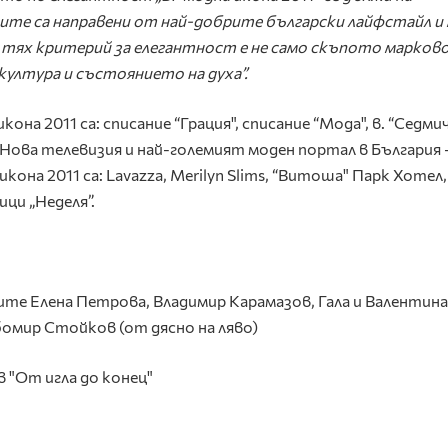
те са направени от най-добрите български лайфстайл и
а тях критерий за елегантност е не само скъпото марков
култура и състоянието на духа”.
она 2011 са: списание “Грация", списание “Мода", в. “Седми
 Нова телевизия и най-големият моден портал в България 
икона 2011 са: Lavazza, Merilyn Slims, “Витоша" Парк Хотел,
ици „Неделя”.
рите Елена Петрова, Владимир Карамазов, Гала и Валентина
бомир Стойков (от дясно на ляво)
 "От игла до конец"