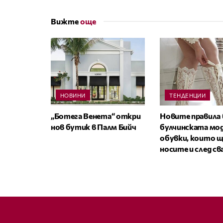
Вижте
още
НОВИНИ
ТЕНДЕНЦИИ
„Ботега Венета“ откри
Новите правила 
нов бутик в Палм Бийч
булчинската мод
обувки, които щ
носите и след с