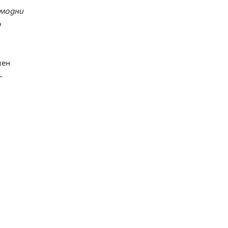
 модни
о
чен
–