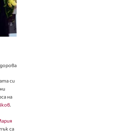
одорова
ата си
лни
рса на
йков
.
ария
пък са