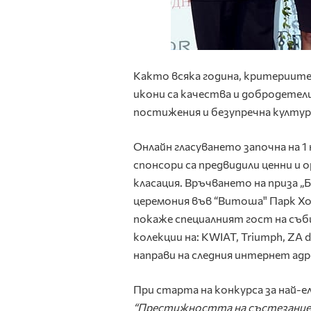
Както всяка година, критериите
икони са качества и добродетел
постижения и безупречна култур
Онлайн гласуването започна на 1 
спонсори са предвидили ценни и 
класация. Връчването на приза „Б
церемония във “Витоша" Парк Хо
покаже специалният гост на съб
колекции на: KWIAT, Triumph, ZA d
направи на следния интернет адр
При старта на конкурса за най-
“Престижността на състезанието