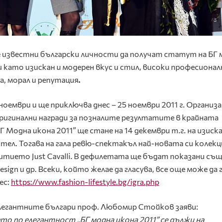
 известни български личности да получат статут на БГ 
и като
изискан и модерен вкус и стил, високи професионал
а, морал и репутация
.
ноември и ще приключва днес – 25 ноември 2011 г. Организ
оригинални награди за позналите резултатите в крайната
Г Модна икона 2011” ще стане на 14 декември т.г. на изиск
тел. Тогава на гала ревю-спектакъл най-новата си колекц
итието Just Cavalli. В дефилетата ще бъдат показани съ
esign и др. Всеки, който желае да гласува, все още може да 
ес:
https://www.fashion-lifestyle.bg/igra.php
елегантните българи проф. Любомир Стойков заяви:
 по елегантност „БГ модна икона 2011” се дължи на