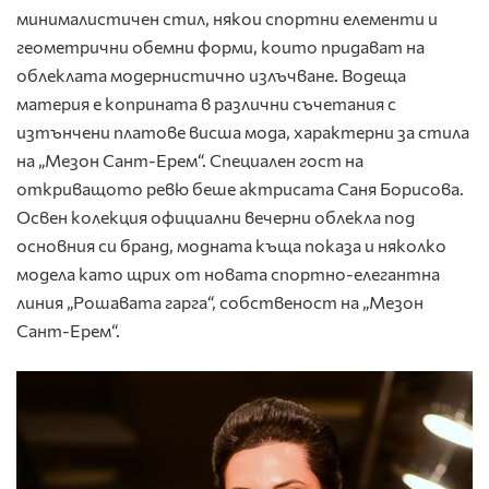
минималистичен стил, някои спортни елементи и
геометрични обемни форми, които придават на
облеклата модернистично излъчване. Водеща
материя е коприната в различни съчетания с
изтънчени платове висша мода, характерни за стила
на „Мезон Сант-Ерем“. Специален гост на
откриващото ревю беше актрисата Саня Борисова.
Освен колекция официални вечерни облекла под
основния си бранд, модната къща показа и няколко
модела като щрих от новата спортно-елегантна
линия „Рошавата гарга“, собственост на „Мезон
Сант-Ерем“.