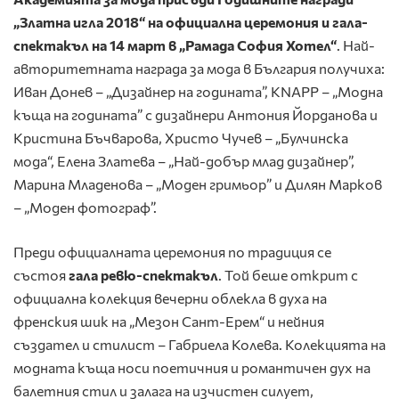
„Златна игла 2018“ на официална церемония и гала-
спектакъл на 14 март в „Рамада София Хотел“
. Най-
авторитетната награда за мода в България получиха:
Иван Донев – „Дизайнер на годината”, KNAPP – „Модна
къща на годината” с дизайнери Антония Йорданова и
Кристина Бъчварова, Христо Чучев – „Булчинска
мода“, Елена Златева – „Най-добър млад дизайнер”,
Марина Младенова – „Моден гримьор” и Дилян Марков
– „Моден фотограф”.
Преди официалната церемония по традиция се
състоя
гала ревю-спектакъл
. Той беше открит с
официална колекция вечерни облекла в духа на
френския шик на „Мезон Сант-Ерем“ и нейния
създател и стилист – Габриела Колева. Колекцията на
модната къща носи поетичния и романтичен дух на
балетния стил и залага на изчистен силует,