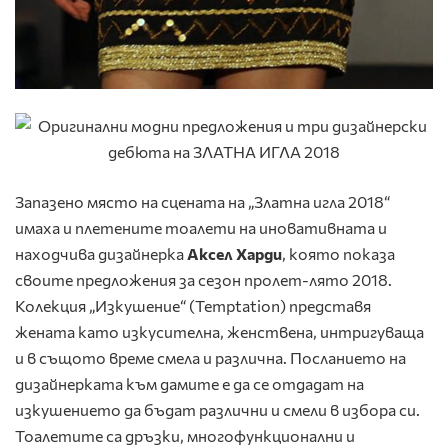
Запазено място на сцената на „Златна игла 2018“
имаха и плетените тоалети на иновативната и
находчива дизайнерка
Аксел Харди
, която показа
своите предложения за сезон пролет-лято 2018.
Колекция „Изкушение“ (Temptation) представя
жената като изкусителна, женствена, интригуваща
и в същото време смела и различна. Посланието на
дизайнерката към дамите е да се отдадат на
изкушението да бъдат различни и смели в избора си.
Тоалетите са дръзки, многофункционални и