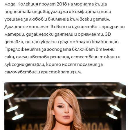
мода. Колекция пролет 2018 на модната къща
подчертава индивидуализма и комфорта и носи
усещане за любов и внимание към всеки детайл.
Дамите се потапят в свят на изящество с прозрачни
материи, дизайнерски дантели и орнаменти, 3D
детайли, пищни украси и разнообразни комбинации.
Предложенията за господата включват вталени
сака, смели цветови решения, естествени тъкани и
луксозни детайли, които носят послания за
самочувствие и аристократизъм.