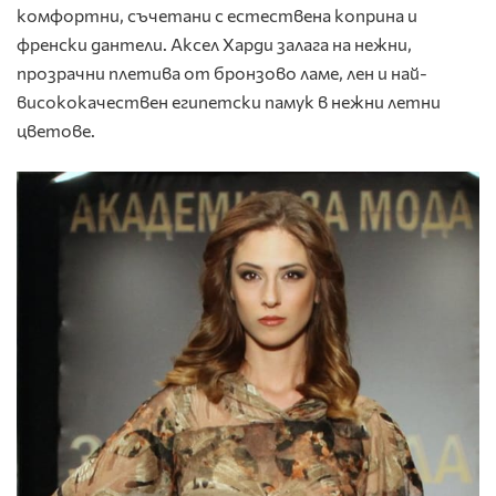
комфортни, съчетани с естествена коприна и
френски дантели. Аксел Харди залага на нежни,
прозрачни плетива от бронзово ламе, лен и най-
висококачествен египетски памук в нежни летни
цветове.