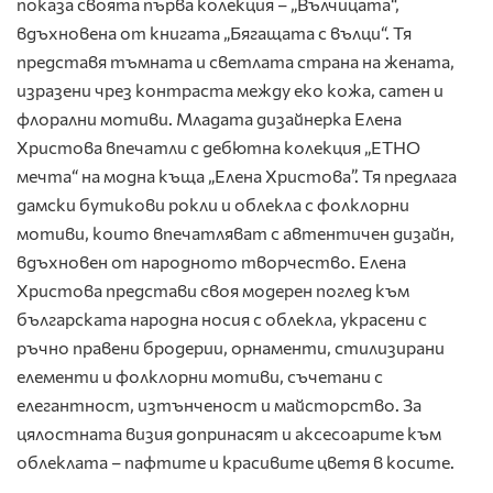
показа своята първа колекция – „Вълчицата“,
вдъхновена от книгата „Бягащата с вълци“. Тя
представя тъмната и светлата страна на жената,
изразени чрез контраста между еко кожа, сатен и
флорални мотиви. Младата дизайнерка Елена
Христова впечатли с дебютна колекция „ЕТНО
мечта“ на модна къща „Елена Христова”. Тя предлага
дамски бутикови рокли и облекла с фолклорни
мотиви, които впечатляват с автентичен дизайн,
вдъхновен от народното творчество. Елена
Христова представи своя модерен поглед към
българската народна носия с облекла, украсени с
ръчно правени бродерии, орнаменти, стилизирани
елементи и фолклорни мотиви, съчетани с
елегантност, изтънченост и майсторство. За
цялостната визия допринасят и аксесоарите към
облеклата – пафтите и красивите цветя в косите.