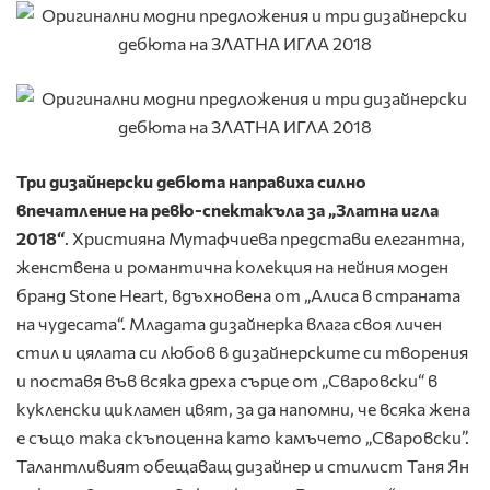
Три дизайнерски дебюта направиха силно
впечатление на ревю-спектакъла за „Златна игла
2018“
. Християна Мутафчиева представи елегантна,
женствена и романтична колекция на нейния моден
бранд Stone Heart, вдъхновена от „Алиса в страната
на чудесата“. Младата дизайнерка влага своя личен
стил и цялата си любов в дизайнерските си творения
и поставя във всяка дреха сърце от „Сваровски“ в
кукленски цикламен цвят, за да напомни, че всяка жена
е също така скъпоценна като камъчето „Сваровски”.
Талантливият обещаващ дизайнер и стилист Таня Ян