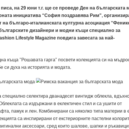
e писа, на 29 юни т.г. ще се проведе Ден на българската 
урната инициатива “София поздравява Рим", организир
т на българо-италианската културна асоциация “Феникс
 българските дизайнери и модни къщи специално за
shion Lifestyle Magazine повдига завесата за най-
дна къща "Рошавата гарга" посвети колекцията си на мъдрo
е си духа на историята и модата.
 специално селектира дванадесет винтидж облекла, вдъхн
 Облеклата са издържани в еклектичен стил и са ушити от
фта, памук и лен. Комбинирани са няколко типа материи в 
екцията са инспирирани от екстериорните пастелни колорит
ригинални аксесоари, сред които шалове, шапки и ръкавици