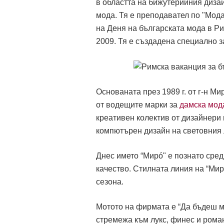
в областта на бижутерийния дизай
мода. Тя е преподавател по "Мод
на Деня на българската мода в Р
2009. Тя е създадена специално 
Основаната през 1989 г. от г-н М
от водещите марки за
дамска мод
креативен колектив от дизайнери
компютърен дизайн на световния л
Днес името “Мирó" е познато сред
качество. Стилната линия на “Мир
сезона.
Мотото на фирмата е “Да бъдеш м
стремежа към лукс, финес и роман