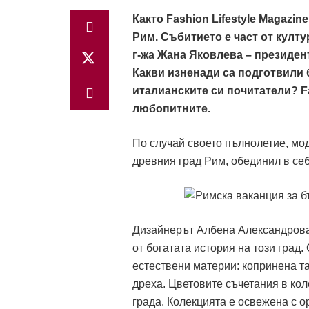
Както Fashion Lifestyle Magazin
Рим. Събитието е част от култ
г-жа Жана Яковлева – президен
Какви изненади са подготвили
италианските си почитатели? Fa
любопитните.
По случай своето пълнолетие, мо
древния град Рим, обединил в себ
Дизайнерът Албена Александрова
от богатата история на този град.
естествени материи: копринена та
дреха. Цветовите съчетания в кол
града. Колекцията е освежена с о