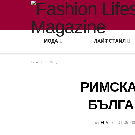
МОДА
ЛАЙФСТАЙЛ
Начало
Мода
РИМСКА
БЪЛГА
от
FLM
01.06.20