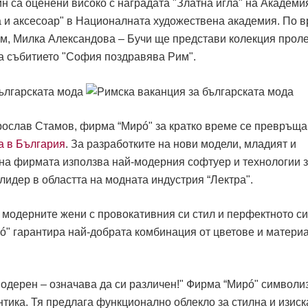
н са оценени високо с наградата "Златна игла" на Академи
а и аксесоар" в Националната художествена академия. По 
им, Милка Александова – Бучи ще представи колекция проле
за събитието "София поздравява Рим".
ирослав Стамов, фирма “Мирó" за кратко време се превръща
а в България
. За разработките на нови модели, младият и
 на фирмата използва най-модерния софтуер и технологии 
идер в областта на модната индустрия “Лектра".
 модерните жени с провокативния си стил и перфектното си
ó" гарантира най-добрата комбинация от цветове и материа
одерен – означава да си различен!" Фирма “Мирó" символи
тика. Тя предлага функционално облекло за стилна и изиск