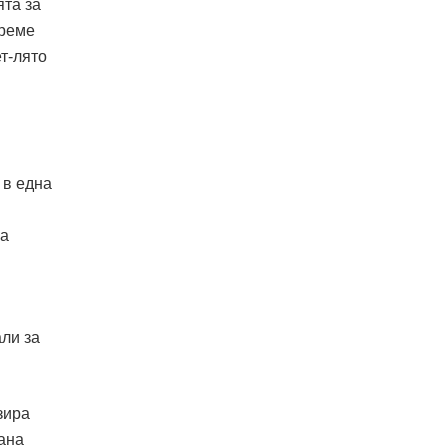
ята за
време
т-лято
 в една
за
ли за
зира
ана