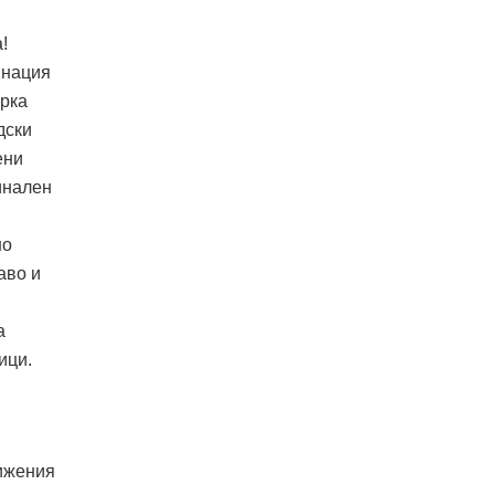
!
инация
ерка
дски
ени
инален
но
аво и
а
ици.
тижения