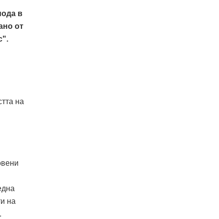
мода в
ано от
".
стта на
овени
една
и на
.