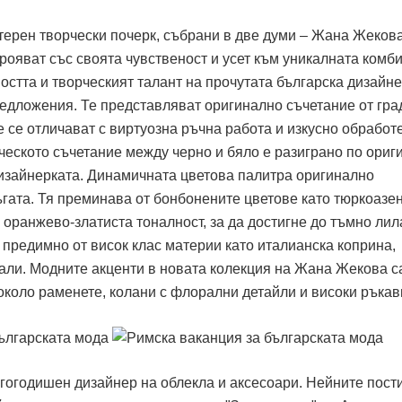
терен творчески почерк, събрани в две думи – Жана Жекова
рояват със своята чувственост и усет към уникалната комб
остта и творческият талант на прочутата българска дизайн
редложения. Те представляват оригинално съчетание от гра
е се отличават с виртуозна ръчна работа и изкусно обработ
ческото съчетание между черно и бяло е разиграно по ориг
дизайнерката. Динамичната цветова палитра оригинално
ъгата. Тя преминава от бонбонените цветове като тюркоазе
 оранжево-златиста тоналност, за да достигне до тъмно лил
 предимно от висок клас материи като италианска коприна,
али. Модните акценти в новата колекция на Жана Жекова с
около раменете, колани с флорални детайли и високи ръкав
гогодишен дизайнер на облекла и аксесоари. Нейните пос