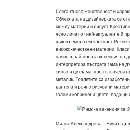
Елегантност, женственост и харак
Облеклата на дизайнерката се отк
между материи и силует. Креативн
ясно личат от най-актуалните й п
шик и семпла елегантност. Роклит
висококачествени материи. Класи
начин в най-новата колекция на 
интерпретира пъстрата гама на д
синьо и циклама, през слънчевата
металик. Тоалетите са изработени
дантела и ръчно рисувани матери
големи копринени цветя, падащи 
Милка Александрова – Бучи е дъл