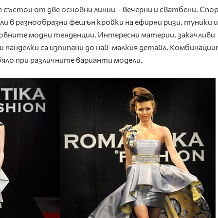
 се състои от две основни линии – вечерни и сватбени. Сп
ли в разнообразни фешън кройки на ефирни ризи, туники и
овните модни тенденции. Интересни материи, закачливи
 и панделки са изпипани до най-малкия детайл. Комбинаци
 бяло при различните варианти модели.