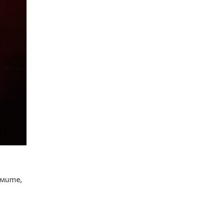
амите,