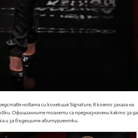
дставя новата си колекция Signature, в която залага на
ойки. Официалните тоалети са предназначени както за д
ака и за бъдещите абитуриентки.