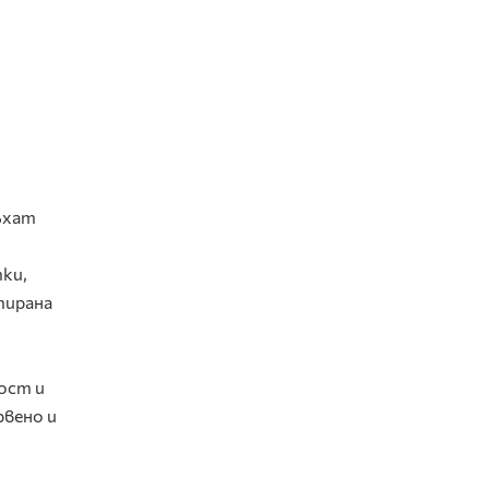
ъхат
ки,
тирана
ост и
рвено и