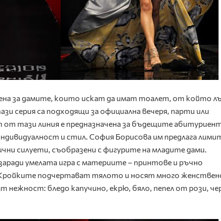
ена за дамите, които искат да имат тоалет, от който л
ази серия са подходящи за официална вечеря, парти или
 от тази линия е предназначена за бъдещите абитуриент
индивидуалност и стил. София Борисова им предлага лими
ични силуети, съобразени с фигурите на младите дами.
 заради умелата игра с материите – принтове и ръчно
 Кройките подчертават тялото и носят много женствен
 нежност: бледо капучино, екрю, бяло, пепел от рози, че