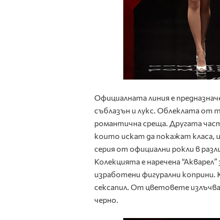
Официалната линия е предназнач
съблазън и лукс. Облеклата от т
романтична среща. Другата част
които искат да покажат класа, 
серия от официални рокли в разл
Колекцията е наречена “Акварел”
изработени фигурални коприни.
сексапил. От цветовете излъчват
черно.