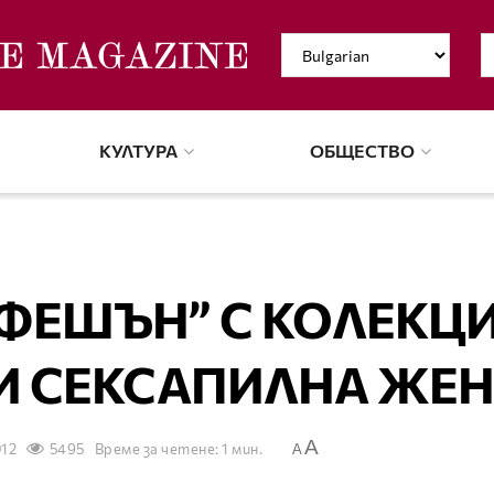
КУЛТУРА
ОБЩЕСТВО
ФЕШЪН” С КОЛЕКЦ
 И СЕКСАПИЛНА ЖЕ
A
012
5495
Време за четене: 1 мин.
A