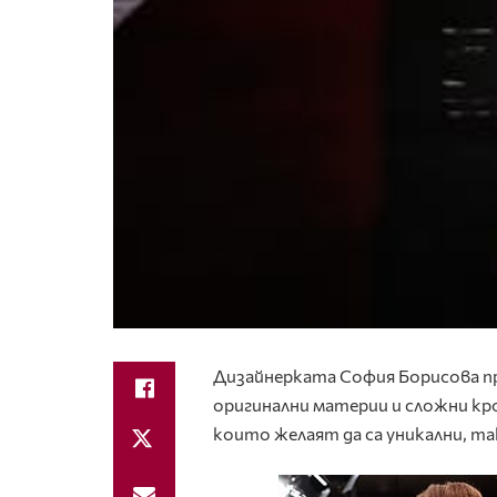
Дизайнерката София Борисова пре
оригинални материи и сложни кр
които желаят да са уникални, т