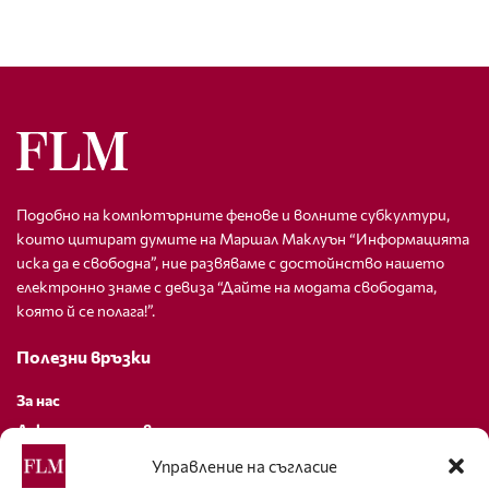
Подобно на компютърните фенове и волните субкултури,
които цитират думите на Маршал Маклуън “Информацията
иска да е свободна”, ние развяваме с достойнство нашето
електронно знаме с девиза “Дайте на модата свободата,
която й се полага!”.
Полезни връзки
За нас
Декларация за поверителност
Политика за бисквитки
Управление на съгласие