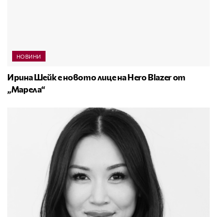
НОВИНИ
Ирина Шейк е новото лице на Hero Blazer от
„Марела“