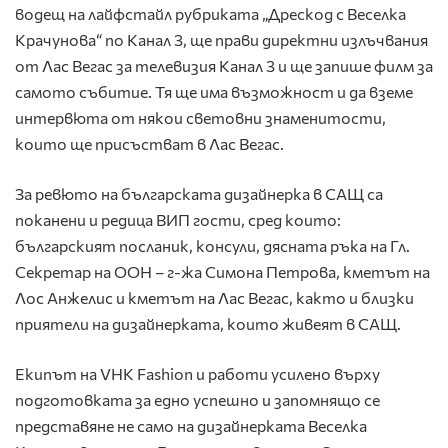
водещ на лайфстайл рубриката „Дрескод с Веселка
Крачунова“ по Канал 3, ще прави директни излъчвания
от Лас Вегас за телевизия Канал 3 и ще запише филм за
самото събитие. Тя ще има възможност и да вземе
интервюта от някои световни знаменитости,
които ще присъстват в Лас Вегас.
За ревюто на българската дизайнерка в САЩ са
поканени и редица ВИП гости, сред които:
българският посланик, консули, дясната ръка на Гл.
Секретар на ООН – г-жа Симона Петрова, кметът на
Лос Анжелис и кметът на Лас Вегас, както и близки
приятели на дизайнерката, които живеят в САЩ.
Екипът на VHK Fashion и работи усилено върху
подготовката за едно успешно и запомнящо се
представяне не само на дизайнерката Веселка