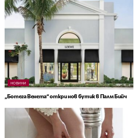
НОВИНИ
„Ботега Венета“ откри нов бутик в Палм Бийч