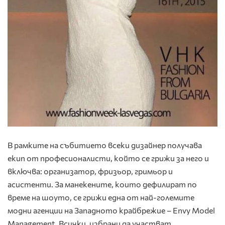
В рамките на събитието всеки дизайнер получава
екип от професионалисти, който се грижи за него и
включва: организатор, фризьор, гримьор и
асистенти. За манекените, които дефилират по
време на шоуто, се грижи една от най-големите
модни агенции на Западното крайбрежие – Envy Model
Management. Всички, избрани да участват