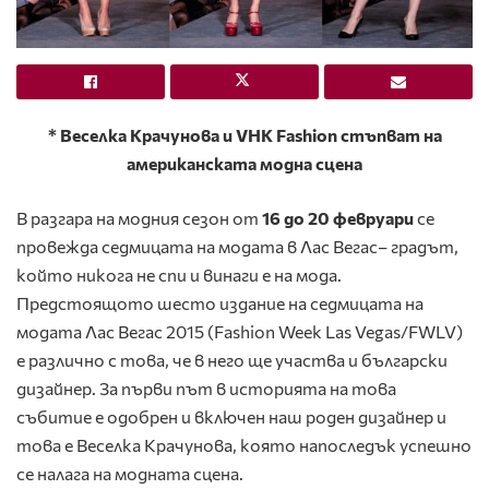
* Веселка Крачунова и VHK Fashion стъпват на
американската модна сцена
В разгара на модния сезон от
16 до 20 февруари
се
провежда седмицата на модата в Лас Вегас– градът,
който никога не спи и винаги е на мода.
Предстоящото шесто издание на седмицата на
модата Лас Вегас 2015 (Fashion Week Las Vegas/FWLV)
е различно с това, че в него ще участва и български
дизайнер. За първи път в историята на това
събитие е одобрен и включен наш роден дизайнер и
това е Веселка Крачунова, която напоследък успешно
се налага на модната сцена.