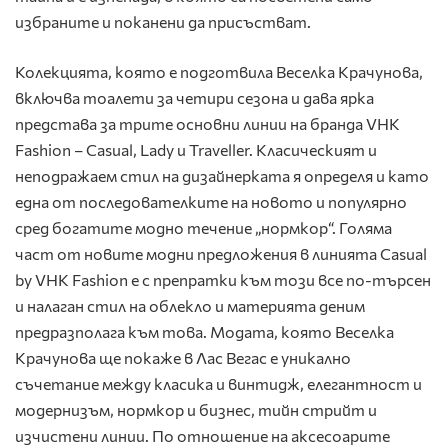
избраните и поканени да присъстват.
Колекцията, която е подготвила Веселка Крачунова,
включва тоалети за четири сезона и дава ярка
представа за трите основни линии на бранда VHK
Fashion – Casual, Lady и Traveller. Класическият и
неподражаем стил на дизайнерката я определя и като
една от последователките на новото и популярно
сред богатите модно течение „нормкор“. Голяма
част от новите модни предложения в линията Casual
by VHK Fashion е с препратки към този все по-търсен
и налаган стил на облекло и материята деним
предразполага към това. Модата, която Веселка
Крачунова ще покаже в Лас Вегас е уникално
съчетание между класика и винтидж, елегантност и
модернизъм, нормкор и бизнес, тийн стрийт и
изчистени линии. По отношение на аксесоарите