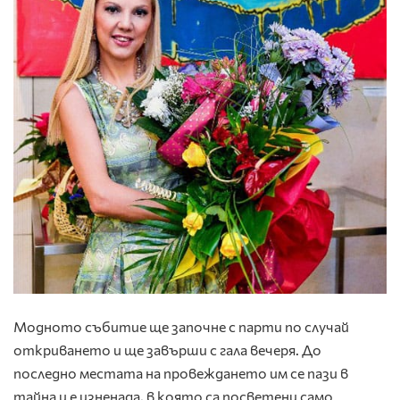
Модното събитие ще започне с парти по случай
откриването и ще завърши с гала вечеря. До
последно местата на провеждането им се пази в
тайна и е изненада, в която са посветени само