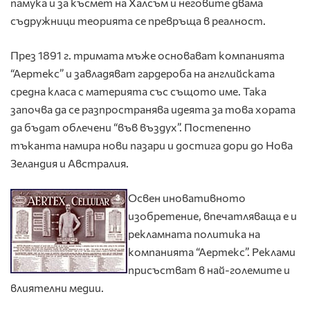
памука и за късмет на Халсъм и неговите двама
съдружници теорията се превръща в реалност.
През 1891 г. тримата мъже основават компанията
“Аертекс” и завладяват гардероба на английската
средна класа с материята със същото име. Така
започва да се разпространява идеята за това хората
да бъдат облечени “във въздух”. Постепенно
тъканта намира нови пазари и достига дори до Нова
Зеландия и Австралия.
Освен иновативното
изобретение, впечатляваща е и
рекламната политика на
компанията “Аертекс”. Реклами
присъстват в най-големите и
влиятелни медии.