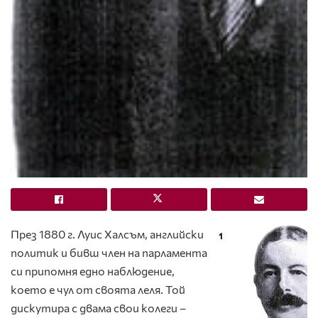
През 1880 г. Луис Халсъм, английски
политик и бивш член на парламента
си припомня едно наблюдение,
което е чул от своята леля. Той
дискутира с двама свои колеги –