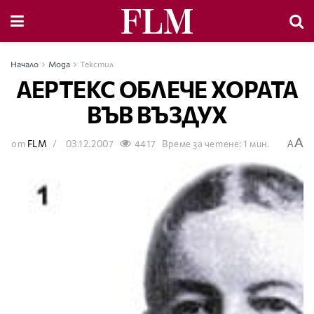
Начало
Мода
Текстил
АЕРТЕКС ОБЛЕЧЕ ХОРАТА
ВЪВ ВЪЗДУХ
A
от
FLM
03.12.2007
4417
Време за четене: 1 мин.
A