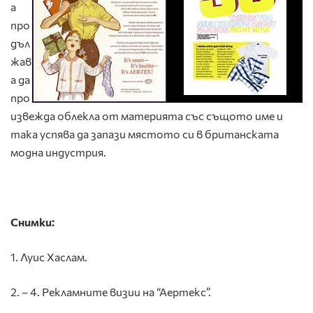
а
про
дъл
жав
а да
про
извежда облекла от материята със същото име и
така успява да запази мястото си в британската
модна индустрия.
Снимки:
1. Луис Хаслам.
2. – 4. Рекламните визии на “Аертекс”.