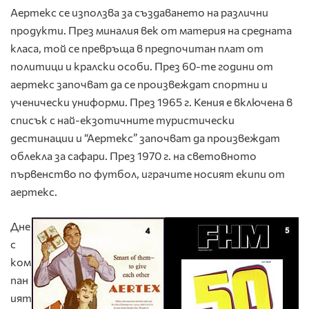
Аертекс се използва за създаването на различни
продукти. През миналия век от материя на средната
класа, той се превръща в предпочитан плат от
политици и кралски особи. През 60-те години от
аертекс започват да се произвеждат спортни и
ученически униформи. През 1965 г. Кения е включена в
списък с най-екзотичните туристически
дестинации и “Аертекс” започват да произвеждат
облекла за сафари. През 1970 г. на световното
първенство по футбол, играчите носият екипи от
аертекс.
Дне
с
ком
пан
ият