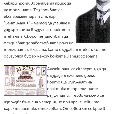
лекари противоречивата природа
на топлината. Те започват да
експериментират с т. нар.
“вентилация” – метод за улавяне и
задържане на въздуха с нишките на
тъканта. Скоро те започват да
осъзнават здравословната роля на
топлината и влагата, като създават тъкан, която
осигурява буфер между кожата и атмосферата.
Ангажирани са експерти, за да
създадат плетени дрехи,
които ще изпълнят на
практика теоретичните
резултати. Първоначално се
използва вълнена материя, но при пране нейните
характеристики отслабват. Отговорът се крие в