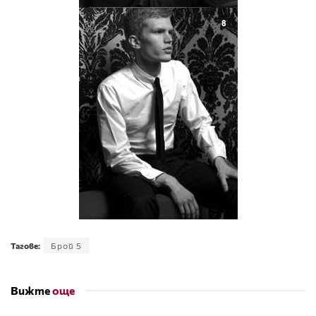
Тагове:
Брой 5
Вижте
още