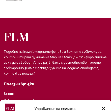
Подобно на компютърните фенове и волните субкултури,
които цитират думите на Маршал Маклуън “Информацията
иска да е свободна”, ние развяваме с достойнство нашето
електронно знаме с девиза “Дайте на модата свободата,
която й се полага!”.
Полезни връзки
За нас
Декларация за поверителност
Политика за бисквитки
Управление на съгласие