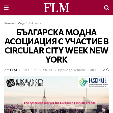
Начало
Мода
Текстил
БЪЛГАРСКА МОДНА
АСОЦИАЦИЯ С УЧАСТИЕ В
CIRCULAR CITY WEEK NEW
YORK
A
от
FLM
21.03.2021
1916
Време за четене: 1 мин.
A