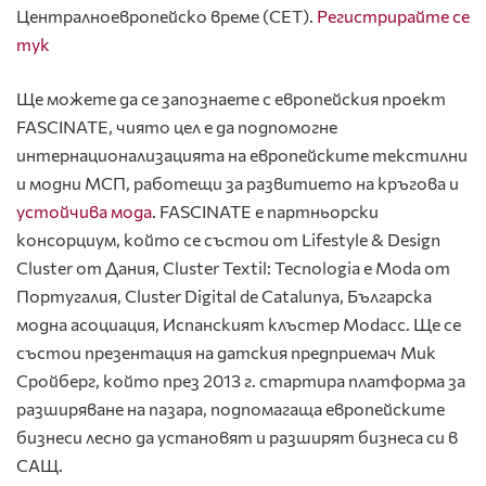
Централноевропейско време (CET).
Регистрирайте се
тук
Ще можете да се запознаете с европейския проект
FASCINATE, чиято цел е да подпомогне
интернационализацията на европейските текстилни
и модни МСП, работещи за развитието на кръгова и
устойчива мода
. FASCINATE е партньорски
консорциум, който се състои от Lifestyle & Design
Cluster от Дания, Cluster Textil: Tecnologia e Moda от
Португалия, Cluster Digital de Catalunya, Българска
модна асоциация, Испанският клъстер Modacc. Ще се
състои презентация на датския предприемач Мик
Сройберг, който през 2013 г. стартира платформа за
разширяване на пазара, подпомагаща европейските
бизнеси лесно да установят и разширят бизнеса си в
САЩ.