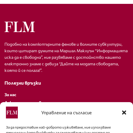
Подобно на компютърните фенове и волните субкултури,
които цитират думите на Маршал Маклуън “Информацията
иска да е свободна”, ние развяваме с достойнство нашето
електронно знаме с девиза “Дайте на модата свободата,
която й се полага!”.
Полезни връзки
За нас
Декларация за поверителност
Политика за бисквитки
Управление на съгласие
За контакти
За да предоставим най-доброто изживяване, ние използваме
технологии като бисквитки за съхраняване и/или достъп до