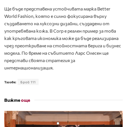
Ще бъде представена устойчивата марка Better
World Fashion
, която е силно фокусирана върху
създаването на луксозни дизайни, създадени от
употребявана кожа. B Corp е реален пример за това
как кръговата икономика може да бъде реализирана
чрез преоткриване на стойностната верига и бизнес
модела. По време на събитието Ларс Олесен ще
представи своята стратегия за
интернационализация.
Тагове:
Брой 111
Вижте
още