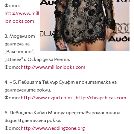
Фото:
http://www.mill
ionlooks.com
3. Модели от
дантела на
„Валентино”,
„Шанел” и Оскар де ла Рента.
Фото:
http://www.millionlooks.com
4. – 5. Певицата Тейлър Суифт е почитателка на
дантелените рокли.
Фото:
http://www.nzgirl.co.nz
,
http://cheapchicas.com
6. Певицата Кайли Миноуг представя романтична
визия в дантелена рокля.
Фото:
http://www.weddingzone.org