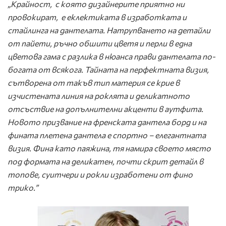
„Крайност, с която дизайнерите приятно ни
провокират, е еклектиката в изработката и
стайлинга на дантелата. Натрупването на детайли
от пайети, ръчно обшити цветя и перли в една
цветова гама с разлика в нюанса прави дантелата по-
богата от всякога. Тайната на перфектната визия,
сътворена от такъв тип материя се крие в
изчистената линия на роклята и деликатното
отсъствие на допълнителни акценти в аутфита.
Новото призвание на френската дантела борд и на
фината плетена дантела е спортно – елегантната
визия. Фина като паяжина, тя намира своето място
под формата на деликатен, почти скрит детайл в
топове, суитчери и рокли изработени от фино
трико.”