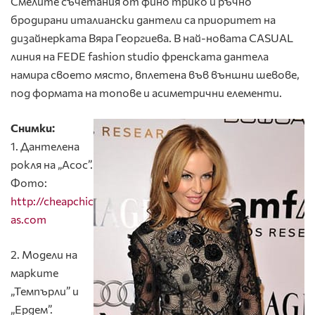
Смелите съчетания от фино трико и ръчно
бродирани италиански дантели са приоритет на
дизайнерката Вяра Георгиева. В най-новата CASUAL
линия на FEDЕ fashion studio френската дантела
намира своето място, вплетена във външни шевове,
под формата на топове и асиметрични елементи.
Снимки:
1. Дантелена
рокля на „Асос”.
Фото:
http://cheapchic
as.com
2. Модели на
марките
„Темпърли” и
„Ердем”.