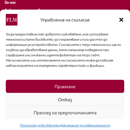
За нас
Декларация за поверителност
Политика за бисквитки
Управление на съгласие
За контакти
За да предоставим най-доброто изживяване, ние използваме
технологии като бисквитки за съхраняване и/или достъп до
editor@fashion-lifestyle.net
информация за устройството. Съгласието с тези технологии ще ни
позволи да обработваме данни, като например поведение при
+359 88 227 33 47
сърфиране или уникални идентификатори на този сайт.
Несъгласието или оттеглянето на съгласието може да повлияе
неблагоприятно на определени характеристики и функции.
Последвайте ни
Facebook
Приемане
Отказ
Преглед на предпочитанията
ISSN 1314-8915 Copyright © 2007-2025 Ot igla do konetz Ltd. & Fashion.bg
Ltd. All Rights Reserved
Политика за бисквитки
Декларация за поверителност