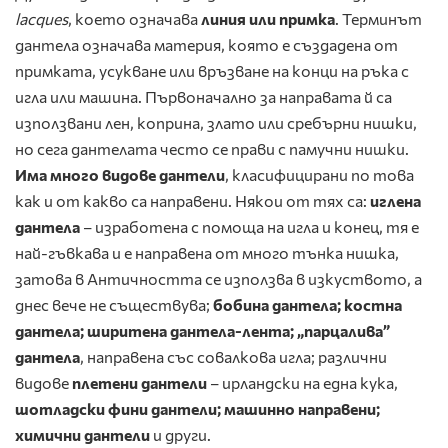
lacques
, което означава
линия или примка
. Терминът
дантела означава материя, която е създадена от
примката, усукване или връзване на конци на ръка с
игла или машина. Първоначално за направата й са
използвани лен, коприна, злато или сребърни нишки,
но сега дантелата често се прави с памучни нишки.
Има много видове дантели
, класифицирани по това
как и от какво са направени. Някои от тях са:
иглена
дантела
– изработена с помоща на игла и конец, тя е
най-гъвкава и е направена от много тънка нишка,
затова в Античността се използва в изкуството, а
днес вече не съществува;
бобина дантела; костна
дантела; ширитена дантела-лента; „парцалива”
дантела
, направена със совалкова игла; различни
видове
плетени дантели
– ирландски на една кука,
шотладски фини дантели; машинно направени;
химични дантели
и други.