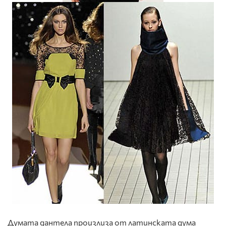
Думата дантела произлиза от латинската дума