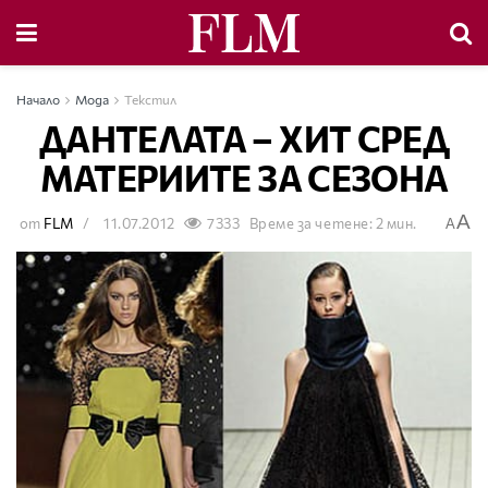
Начало
Мода
Текстил
ДАНТЕЛАТА – ХИТ СРЕД
МАТЕРИИТЕ ЗА СЕЗОНА
A
от
FLM
11.07.2012
7333
Време за четене: 2 мин.
A