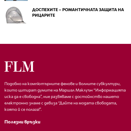
ДОСПЕХИТЕ – РОМАНТИЧНАТА ЗАЩИТА НА
РИЦАРИТЕ
Подобно на компютърните фенове и волните субкултури,
които цитират думите на Маршал Маклуън “Информацията
иска да е свободна”, ние развяваме с достойнство нашето
електронно знаме с девиза “Дайте на модата свободата,
която й се полага!”.
Полезни връзки