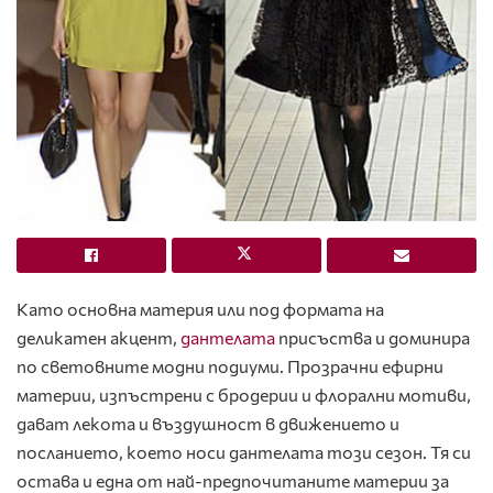
Като основна материя или под формата на
деликатен акцент,
дантелата
присъства и доминира
по световните модни подиуми. Прозрачни ефирни
материи, изпъстрени с бродерии и флорални мотиви,
дават лекота и въздушност в движението и
посланието, което носи дантелата този сезон. Тя си
остава и една от най-предпочитаните материи за