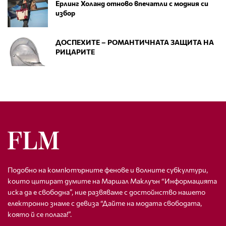
Ерлинг Холанд отново впечатли с модния си
избор
ДОСПЕХИТЕ – РОМАНТИЧНАТА ЗАЩИТА НА
РИЦАРИТЕ
Подобно на компютърните фенове и волните субкултури,
които цитират думите на Маршал Маклуън “Информацията
иска да е свободна”, ние развяваме с достойнство нашето
електронно знаме с девиза “Дайте на модата свободата,
която й се полага!”.