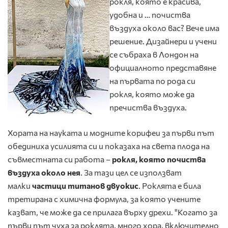
рокля, която е красива,
удобна и … почиства
въздуха около вас? Вече има
решение. Дизайнери и учени
се събраха в Лондон на
официалното представяне
на първата по рода си
рокля, която може да
пречиства въздуха.
Хората на науката и модните корифеи за първи път
обединиха усилията си и показаха на света плода на
съвместната си работа –
рокля, която почиства
въздуха около нея
. За тази цел се използват
малки
частици титанов двуокис
. Роклята е била
третирана с химична формула, за която учените
казват, че може да се прилага върху дрехи. "Когато за
първи път чуха за роклята, много хора, включително