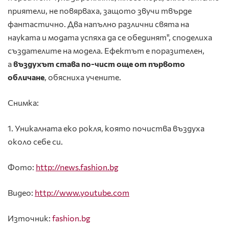
приятели, не повярваха, защото звучи твърде
фантастично. Два напълно различни свята на
науката и модата успяха да се обединят", споделиха
създателите на модела. Ефектът е поразителен,
а
въздухът става по-чист още от първото
обличане
, обясниха учените.
Снимка:
1. Уникалната еко рокля, която почиства въздуха
около себе си.
Фото:
http://news.fashion.bg
Видео:
http://www.youtube.com
Източник:
fashion.bg