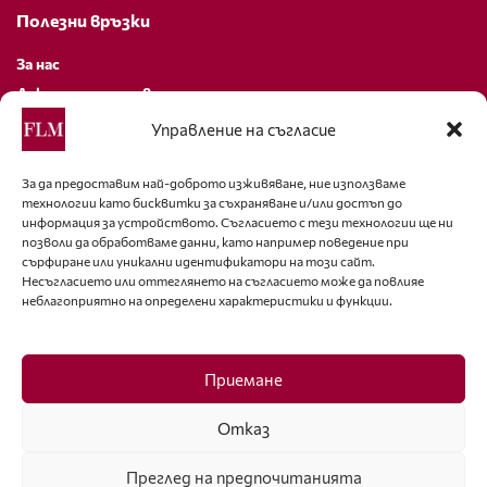
Полезни връзки
За нас
Декларация за поверителност
Политика за бисквитки
Управление на съгласие
За контакти
За да предоставим най-доброто изживяване, ние използваме
технологии като бисквитки за съхраняване и/или достъп до
editor@fashion-lifestyle.net
информация за устройството. Съгласието с тези технологии ще ни
позволи да обработваме данни, като например поведение при
+359 88 227 33 47
сърфиране или уникални идентификатори на този сайт.
Несъгласието или оттеглянето на съгласието може да повлияе
неблагоприятно на определени характеристики и функции.
Последвайте ни
Facebook
Приемане
Отказ
Преглед на предпочитанията