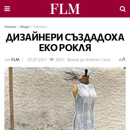
Начало
Мода
Текстил
ДИЗАЙНЕРИ СЪЗДАДОХА
ЕКО РОКЛЯ
A
от
FLM
26.07.2011
3823
Време за четене: 1 мин.
A