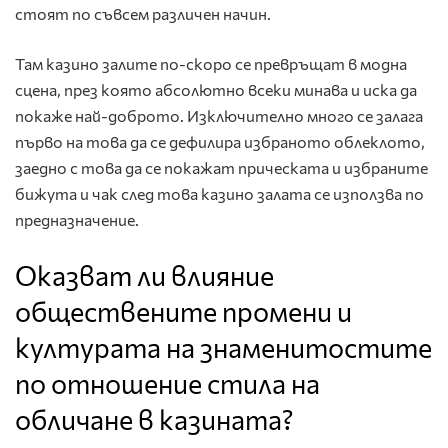
стоят по съвсем различен начин.
Там казино залите по-скоро се превръщат в модна
сцена, през която абсолютно всеки минава и иска да
покаже най-доброто. Изключително много се залага
първо на това да се дефилира избраното облеклото,
заедно с това да се покажат прическата и избраните
бижута и чак след това казино залата се използва по
предназначение.
Оказват ли влияние
обществените промени и
културата на знаменитостите
по отношение стила на
обличане в казината?