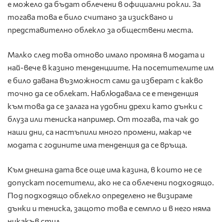
е можело да бъдат облечени в официални рокли. За
тогава това е било считано за изисквано и
представително облекло за обществени места.
Малко след това отново имало промяна в модата и
най-вече в казино тенденциите. На посетителите им
е било давана възможност сами да изберат с какво
точно да се облекат. Наблюдавала се е тенденция
към това да се залага на удобни дрехи като дънки с
блуза или тениска например. От тогава, та чак до
наши дни, са настъпили много промени, макар че
модата с годините има тенденция да се връща.
Към днешна дата все още има казина, в които не се
допускат посетители, ако не са облечени подходящо.
Под подходящо облекло определено не визираме
дънки и тениска, защото това е семпло и в него няма
никакъв стил.