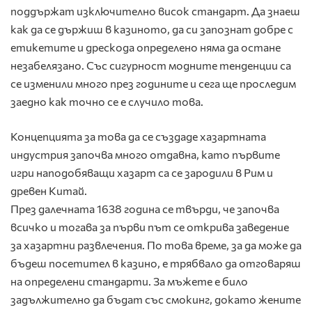
поддържат изключително висок стандарт. Да знаеш
как да се държиш в казиното, да си запознат добре с
етикетите и дрескода определено няма да остане
незабелязано. Със сигурност модните тенденции са
се изменили много през годините и сега ще проследим
заедно как точно се е случило това.
Концепцията за това да се създаде хазартната
индустрия започва много отдавна, като първите
игри наподобяващи хазарт са се зародили в Рим и
древен Китай.
През далечната 1638 година се твърди, че започва
всичко и тогава за първи път се открива заведение
за хазартни развлечения. По това време, за да може да
бъдеш посетител в казино, е трябвало да отговаряш
на определени стандарти. За мъжете е било
задължително да бъдат със смокинг, докато жените