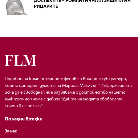
ДОСПЕХИТЕ – РОМАНТИЧНАТА ЗАЩИТА НА
РИЦАРИТЕ
Подобно на компютърните фенове и волните субкултури,
които цитират думите на Маршал Маклуън “Информацията
иска да е свободна”, ние развяваме с достойнство нашето
електронно знаме с девиза “Дайте на модата свободата,
която й се полага!”.
Полезни връзки
За нас