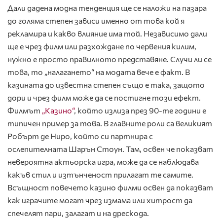
Дали дадена модна тенденция ще се наложи на пазара
до голяма степен зависи именно от това кой я
рекламира и какво влияние има той. Независимо дали
ще е чрез филм или разхождане по червения килим,
нужно е просто правилното представяне. Случи ли се
това, то „налагането“ на модата вече е факт. В
казината до известна степен също е така, защото
дори и чрез филм може да се постигне този ефект.
Филмът
„Казино“
, който излиза през 90-те години е
типичен пример за това. В главните роли са великият
Робърт де Ниро, който си партнира с
ослепителната Шарън Стоун. Там, освен че показват
невероятна актьорска игра, може да се наблюдава
какъв стил и изтънченост прилагат те самите.
Всъщност повечето казино филми освен да показват
как играчите могат чрез измама или хитрост да
спечелят пари, залагат и на дрескода.