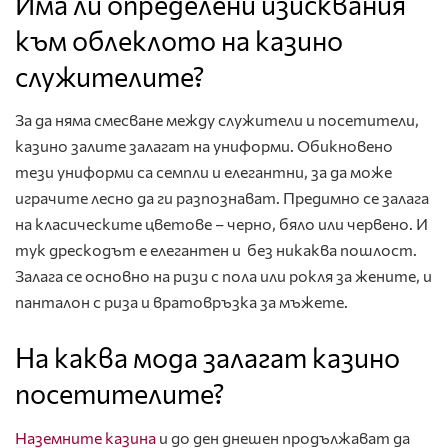
Има ли определени изисквания
към облеклото на казино
служителите?
За да няма смесване между служители и посетители,
казино залите залагат на униформи. Обикновено
тези униформи са семпли и елегантни, за да може
играчите лесно да ги разпознават. Предимно се залага
на класическите цветове – черно, бяло или червено. И
тук дрескодът е елегантен и без никаква пошлост.
Залага се основно на ризи с пола или рокля за жените, и
панталон с риза и вратовръзка за мъжете.
На каква мода залагат казино
посетителите?
Наземните казина
и до ден днешен продължават да