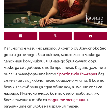
Казиното е магично място, в което съвсем спокойно
дори и да не познаваш никого, много лесно може да
започнеш комуникация. В най-добрия случай дори
може да се сдобиеш с нови приятели. Казино залите и
онлайн платформите като
Sportingwin България
без
съмнение са изключително социално място, в което
всички са събрани за една обща цел, а именно голяма
награда. Има едно нещо, което също прави голямо
впечатление и това са
модните тенденции
и
различните стилове на игралния терен.