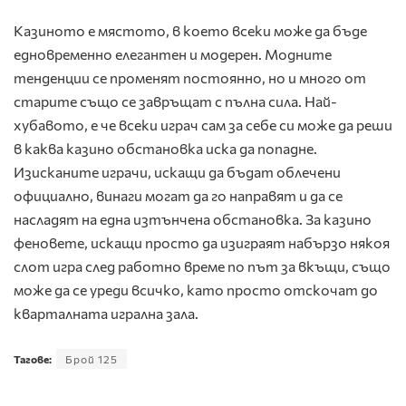
Казиното е мястото, в което всеки може да бъде
едновременно елегантен и модерен. Модните
тенденции се променят постоянно, но и много от
старите също се завръщат с пълна сила. Най-
хубавото, е че всеки играч сам за себе си може да реши
в каква казино обстановка иска да попадне.
Изисканите играчи, искащи да бъдат облечени
официално, винаги могат да го направят и да се
насладят на една изтънчена обстановка. За казино
феновете, искащи просто да изиграят набързо някоя
слот игра след работно време по път за вкъщи, също
може да се уреди всичко, като просто отскочат до
кварталната игрална зала.
Тагове:
Брой 125