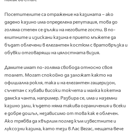
Посетителите са отражение на казината – ако
дадено казино има определена репутация, това до
голяма степен се дължи на неговите гости. В по-
елитните и изискани казина е прието мъжете да
бъдат облечени в елегантен костюм с вратовръзка и
обувки отговарящи на цялостната визия.
Дамите имат по-голяма свобода относно своя
тоалет. Могат спокойно да заложат както на
официална рокля, така и на елегантен гащеризон,
съчетан с хубави високи токчета и малка кокетна
дамска чанта, например. Разбира се, има и наземни
казино зали, където няма такива ограничения и всеки
е добре дошъл, независимо от това как е облечен.
Ако трябва да хвърлим поглед към известните и
луксозни казина, като тези в Лас Вегас, нещата вече