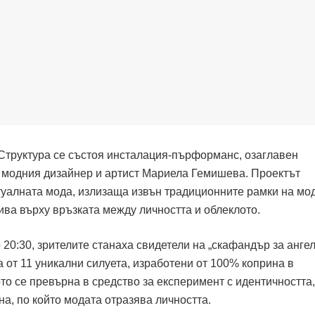
 Структура се състоя инсталация-пърформанс, озаглавен
т модния дизайнер и артист Мариела Гемишева. Проектът
уалната мода, излизаща извън традиционните рамки на мо
ива върху връзката между личността и облеклото.
о 20:30, зрителите станаха свидетели на „скафандър за ангел
 от 11 уникални силуета, изработени от 100% коприна в
о се превърна в средство за експеримент с идентичността,
а, по който модата отразява личността.