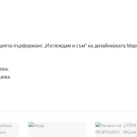
ацията-пърформанс „Изглеждам и съм“ на дизайнерката Ма
ева.
шева