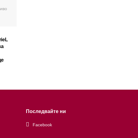
И
ieL
ва
ще
Последвайте ни
Facebook