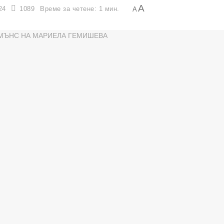
A
24
1089
Време за четене: 1 мин.
A