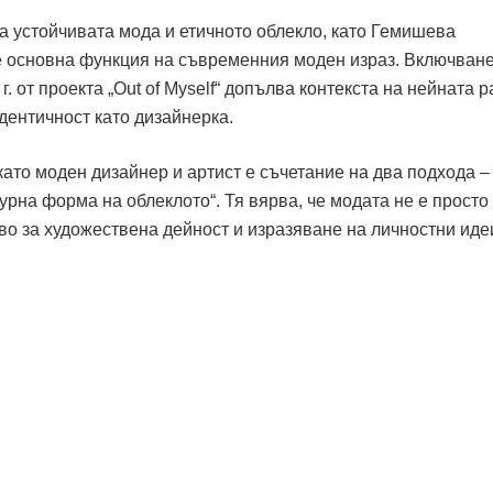
а устойчивата мода и етичното облекло, като Гемишева
е основна функция на съвременния моден израз. Включване
. от проекта „Out of Myself“ допълва контекста на нейната р
дентичност като дизайнерка.
ато моден дизайнер и артист е съчетание на два подхода –
урна форма на облеклото“. Тя вярва, че модата не е просто
во за художествена дейност и изразяване на личностни иде