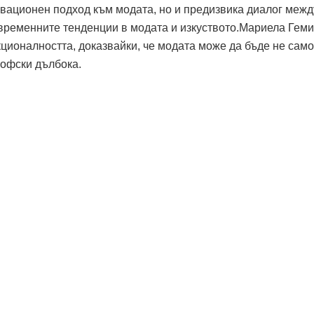
вационен подход към модата, но и предизвика диалог межд
ъвременните тенденции в модата и изкуството.Мариела Гем
кционалността, доказвайки, че модата може да бъде не само
софски дълбока.