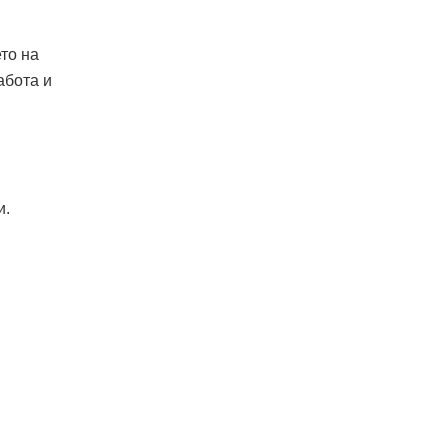
то на
абота и
и.