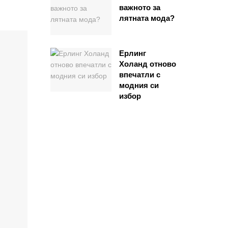
важното за
лятната мода?
Ерлинг
Холанд отново
впечатли с
модния си
избор