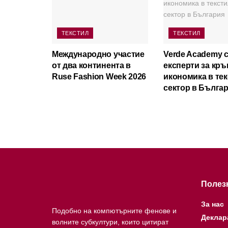
ТЕКСТИЛ
ТЕКСТИЛ
Международно участие
Verde Academy 
от два континента в
експерти за кръ
Ruse Fashion Week 2026
икономика в те
сектор в Бълга
Полез
За нас
Подобно на компютърните фенове и
Деклар
волните субкултури, които цитират