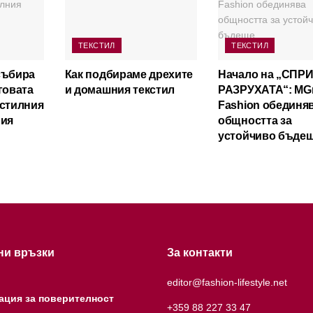
ТЕКСТИЛ
ТЕКСТИЛ
събира
Как подбираме дрехите
Начало на „СПР
говата
и домашния текстил
РАЗРУХАТА“: MGr
кстилния
Fashion обединя
рия
общността за
устойчиво бъде
ни връзки
За контакти
editor@fashion-lifestyle.net
ация за поверителност
+359 88 227 33 47