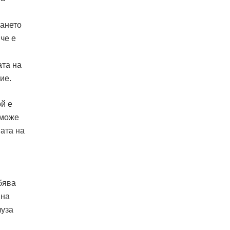
ването
че е
ата на
ие.
ой е
 може
вата на
бява
 на
луза