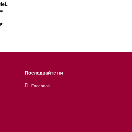
ieL
ва
ще
Последвайте ни
Facebook