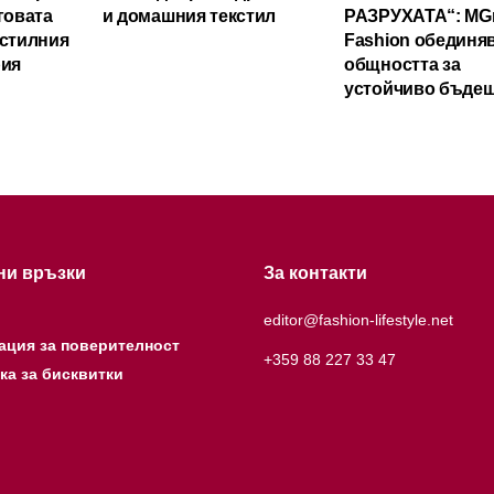
говата
и домашния текстил
РАЗРУХАТА“: MGr
кстилния
Fashion обединя
рия
общността за
устойчиво бъде
ни връзки
За контакти
editor@fashion-lifestyle.net
ация за поверителност
+359 88 227 33 47
ка за бисквитки