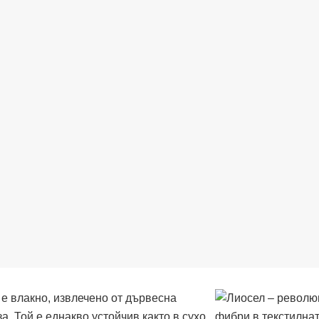
е влакно, извлечено от дървесна
а. Той е еднакво устойчив както в сухо,