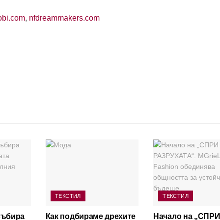
obi.com
,
nfdreammakers.com
ТЕКСТИЛ
ТЕКСТИЛ
събира
Как подбираме дрехите
Начало на „СПР