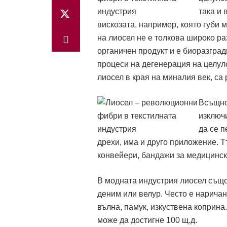
така и 
вискозата, например, която губи 
на лиосел не е толкова широко ра
органичен продукт и е биоразград
процеси на дегенерация на целуло
лиосел в края на миналия век, с
Всъщнос
изключи
да се п
дрехи, има и друго приложение. Тъ
конвейери, бандажи за медицински
В модната индустрия лиосел същ
деним или велур. Често е наричан
вълна, памук, изкуствена коприна
може да достигне 100 щ.д.