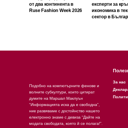
от два континента в
експерти за кръ
Ruse Fashion Week 2026
икономика в те
сектор в Бълга
Полез
За нас
Подобно на компютърните фенове и
Деклар
волните субкултури, които цитират
Полити
думите на Маршал Маклуън
“Информацията иска да е свободна”,
ние развяваме с достойнство нашето
електронно знаме с девиза “Дайте на
модата свободата, която й се полага!”.