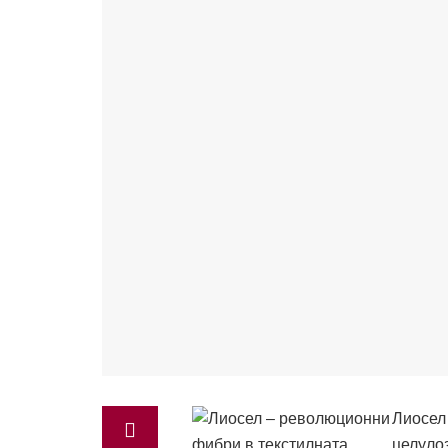
Лиосел 
целулоз