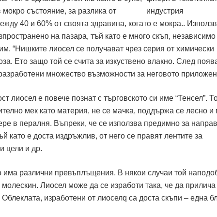
в мокро състояние, за разлика от
между 40 и 60% от своята здравина, когато е мокра.. Използ
зпространено на пазара, тъй като е много скъп, независимо 
им. “Нишките лиосел се получават чрез серия от химически
за. Ето защо той се счита за изкуствено влакно. След появ
а разработени множество възможности за неговото приложен
т лиосел е повече познат с търговското си име “Тенсел”. Т
телно мек като материя, не се мачка, поддържа се лесно и
ере в пералня. Въпреки, че се използва предимно за напра
й като е доста издръжлив, от него се правят лентите за
 цели и др.
о има различни превъплъщения. В някои случаи той наподо
 молескин. Лиосел може да се изработи така, че да прилича
. Облеклата, изработени от лиоселq са доста скъпи – една б