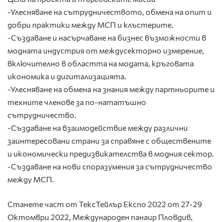
-Улесняване на сътрудничеството, обмена на опит и
добри практики между МСП и клъстерите.
-Създаване и насърчаване на бизнес възможности в
модната индустрия от междусекторно измерение,
включително в областта на модата, кръговата
икономика и дигитализацията.
-Улесняване на обмена на знания между партньорите и
техните членове за по-нататъшно
сътрудничество.
-Създаване на взаимодействие между различни
заинтересовани страни за справяне с обществените
и икономически предизвикателства в модния сектор.
-Създаване на нови споразумения за сътрудничество
между МСП.
Станете част от ТексТейлър Експо 2022 от 27-29
Октомври 2022, Международен панаир Пловдив,