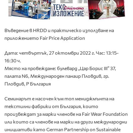
Въведение в HRDD и практическо използване на
приложението Fair Price Application
Дата
: четвъртък, 27 октомври 2022 г.
Час
: 13:15-
16:30 ч.
Място на провеждане
: булевард „Цар Борис III” 37,
палата N6, Международен панаир Пловдив, гр.
Пловдив, Р България
Семинарът е насочен към топ мениджмънта на
текстилни фабрики от България, които
произвеждат за марки членове на
Fair Wear Foundation
или които са членове на марки на други международни
инициативи като German Partnership on Sustainable