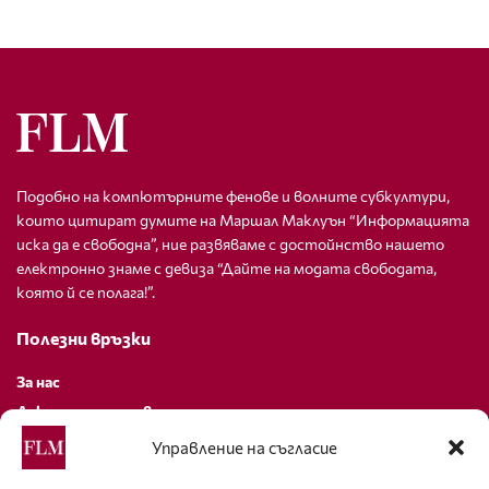
Подобно на компютърните фенове и волните субкултури,
които цитират думите на Маршал Маклуън “Информацията
иска да е свободна”, ние развяваме с достойнство нашето
електронно знаме с девиза “Дайте на модата свободата,
която й се полага!”.
Полезни връзки
За нас
Декларация за поверителност
Политика за бисквитки
Управление на съгласие