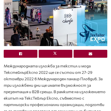
Международната изложба за текстил и мода
ТекстейлърЕкспо 2022 ще се състои от 27-29
октомври 2022 в Международен панаир Пловдив. За
три изложбени дни ще имате възможност за
презентация и В2В срещи. В рамките на изложението
екипът на ТексТейлър Експо, съвместно с
партньорски професионални организации, подготви
съпътстваща програма от семинари и събития за