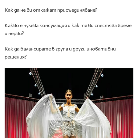
Как да не ви откажат присъединяване?
Какво е нулева консумация и как тя ви спестява време
и нерви?
Как да балансирате в група и други иновативни
решения?