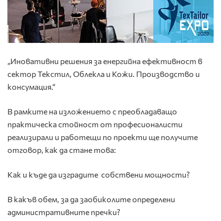
„Иновативни решения за енергийна ефективност в
сектор Текстил, Облекла и Кожи. Производство и
консумация.“
В рамките на изложението с преобладаващо
практическа стойност от професионалисти
реализирали и работещи по проекти ще получите
отговор, как да стане това:
Как и къде да изградите собствени мощности?
В какъв обем, за да заобиколите определени
административните пречки?