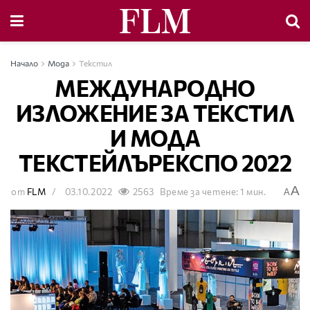
Начало
Мода
Текстил
МЕЖДУНАРОДНО
ИЗЛОЖЕНИЕ ЗА ТЕКСТИЛ
И МОДА
ТЕКСТЕЙЛЪРЕКСПО 2022
A
от
FLM
03.10.2022
2563
Време за четене: 1 мин.
A