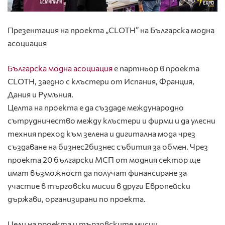
Презентация на п
роекта „CLOTH” на Българска модна
асоциация
Българска модна асоциация
е партньор в проекта
CLOTH, заедно с клъстери от Испания, Франция,
Дания и Румъния.
Целта на проекта е да създаде международно
сътрудничество между клъстери и фирми и да улесни
техния преход към зелена и дигитална мода чрез
създаване на бизнес2бизнес събития за обмен. Чрез
проекта 20 български МСП от модния сектор ще
имат възможност
да получат финансиране за
участие в търговски мисии в други Европейски
държави,
организирани по проекта.
Цели на проекта и търговските мисии