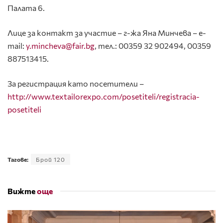
Палатa 6.
Лице за контакт за участие – г-жа Яна Минчева – e-
mail:
y.mincheva@fair.bg
, тел.: 00359 32 902494, 00359
887513415.
За регистрация като посетители –
http://www.textailorexpo.com/posetiteli/registracia-
posetiteli
Тагове:
Брой 120
Вижте
още