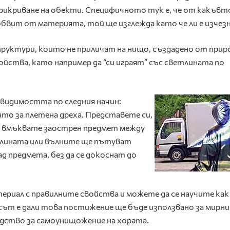
икриване на обекти. Специфичното тук е, че от какъвт
бвит от материята, той ще изглежда като че ли е изчезн
уктури, които не приличат на нищо, създадено от прир
йства, като например да “си играят” със светлината по
видимостта по следния начин:
о за плетена дреха. Представете си,
то вмъквате заострен предмет между
етлината или вълните ще пътуват
ад предмета, без да се докоснат до
териал с правилните свойства и можете да се научите как
ът е дали това постижение ще бъде използвано за мирни
дство за самоунищожение на хората.