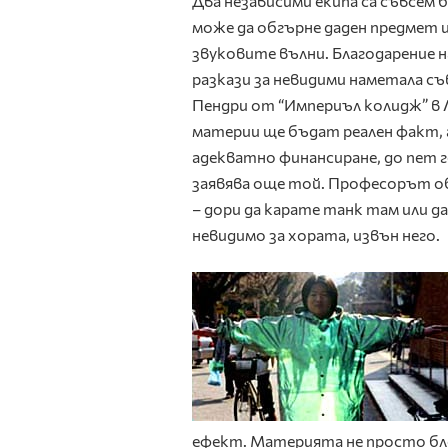
Два независими екипа са съвсем
може да обгърне даден предмет и
звуковите вълни. Благодарение 
разкази за невидими наметала съ
Пендри от “Империъл колидж” в Л
материи ще бъдат реален факт, а
адекватно финансиране, до пет
заявява още той. Професорът об
– дори да карате танк там или д
невидимо за хората, извън него.
ефект. Материята не просто бл