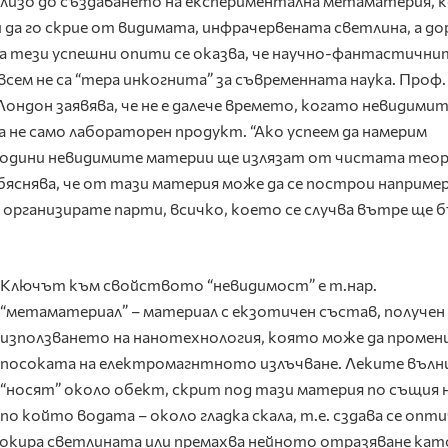
 близо до създаването на експериментална метаматерия, 
 да го скрие от видимата, инфрачервената светлина, а до
на тези успешни опити се оказва, че научно-фантастични
всем не са “тера инкогнита” за съвременната наука. Проф
ондон заявява, че не е далече времето, когато невидими
 не само лабораторен продукт. “Ако успеем да намерим
 години невидимите материи ще излязат от чистата теор
яснява, че от тази материя може да се построи например
а организирате парти, всичко, което се случва вътре ще 
Ключът към свойството “невидимост” е т.нар.
“метаматериал” – материал с екзотичен състав, получен
използването на нанотехнология, която може да промен
посоката на електромагнтното излъчване. Леките вълни
“носят” около обект, скрит под тази материя по същия 
по който водата – около гладка скала, т.е. сздава се опт
окира светлината или премахва нейното отразяване кат