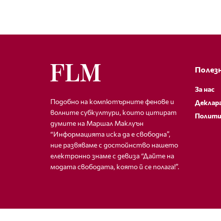
Полезн
За нас
Подобно на компютърните фенове и
Деклар
волните субкултури, които цитират
Полити
думите на Маршал Маклуън
“Информацията иска да е свободна”,
ние развяваме с достойнство нашето
електронно знаме с девиза “Дайте на
модата свободата, която й се полага!”.