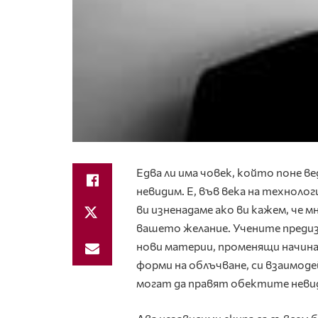
Едва ли има човек, който поне ве
невидим. Е, във века на техноло
ви изненадаме ако ви кажем, че 
вашето желание. Учените преди
нови материи, променящи начина
форми на облъчване, си взаимод
могат да правят обектите неви