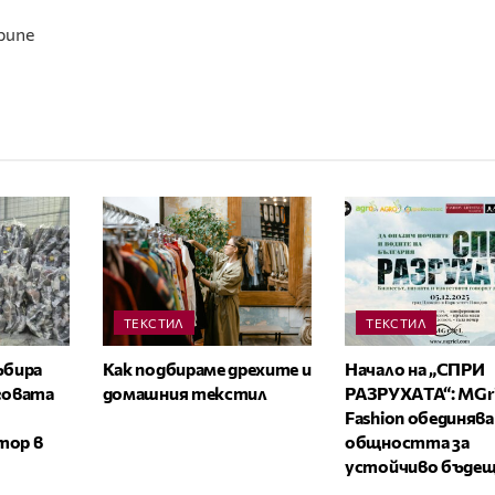
ibune
ТЕКСТИЛ
ТЕКСТИЛ
ъбира
Как подбираме дрехите и
Начало на „СПРИ
говата
домашния текстил
РАЗРУХАТА“: MGr
Fashion обединява
тор в
общността за
устойчиво бъдещ