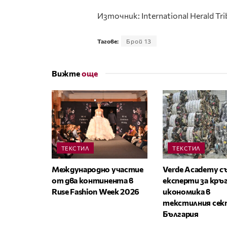
Източник: International Herald Tr
Тагове:
Брой 13
Вижте
още
ТЕКСТИЛ
ТЕКСТИЛ
Международно участие
Verde Academy с
от два континента в
експерти за кръ
Ruse Fashion Week 2026
икономика в
текстилния сек
България