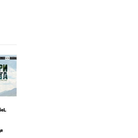
ieL
е