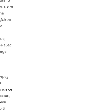
която
ри и от
те
. Джон
те
ия,
 навес
бъде
 чрез
и
 ще се
начин,
ичен
о в