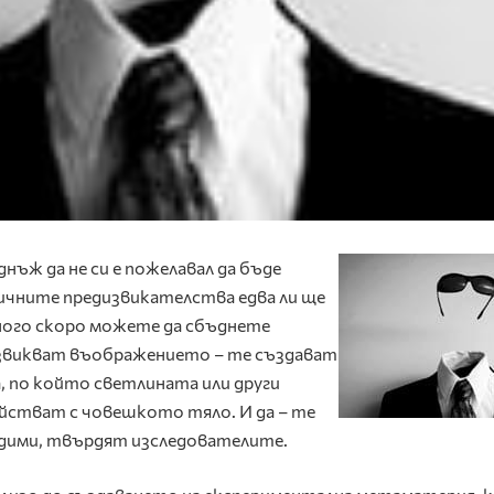
днъж да не си е пожелавал да бъде
гичните предизвикателства едва ли ще
много скоро можете да сбъднете
звикват въображението – те създават
, по който светлината или други
ействат с човешкото тяло. И да – те
дими, твърдят изследователите.