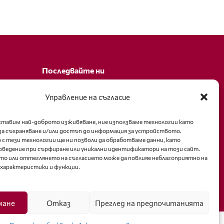
Последвайте ни
Facebook
Управление на съгласие
оставим най-доброто изживяване, ние използваме технологии като
за съхраняване и/или достъп до информация за устройството.
 с тези технологии ще ни позволи да обработваме данни, като
оведение при сърфиране или уникални идентификатори на този сайт.
то или оттеглянето на съгласието може да повлияе неблагоприятно на
 характеристики и функции.
мане
Отказ
Преглед на предпочитанията