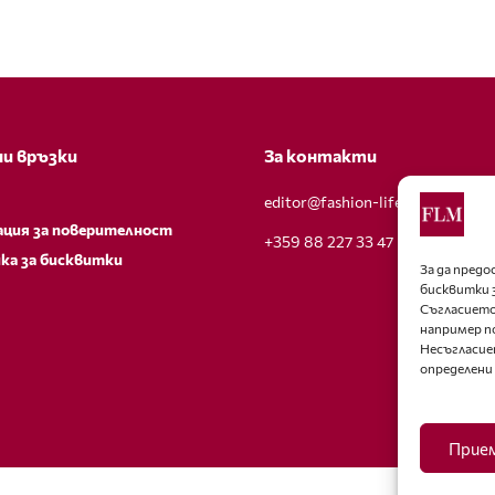
и връзки
За контакти
editor@fashion-lifestyle.net
ация за поверителност
+359 88 227 33 47
ка за бисквитки
За да пред
бисквитки 
Съгласието
например п
Несъгласие
определени
Прие