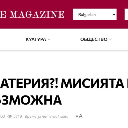
КУЛТУРА
ОБЩЕСТВО
ТЕРИЯ?! МИСИЯТА 
ЪЗМОЖНА
A
008
5719
Време за четене: 1 мин.
A