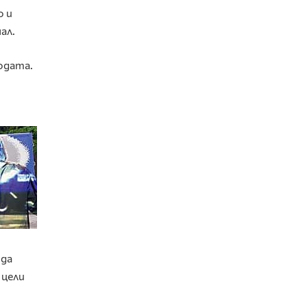
о и
ал.
одата.
 да
 цели