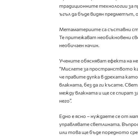
традиционните технологии за пр
ъгъл да бъде видян предметът, о
Метаматериите са съставни стр
Те притежават необикновени сво
необичаен начин.
Учените обясняват ефекта на не
“Мислете за пространството кат
че правите дупка в дрехата ка
влакната, без да ги късате. Св
между влакната и ще се спират з
него”.
Едно е ясно – нуждаете се от ма
управлявате светлината. Въпрос
или това ще бъде поредното сре