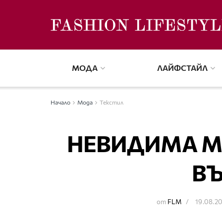
МОДА
ЛАЙФСТАЙЛ
Начало
Мода
Текстил
НЕВИДИМА МА
В
от
FLM
19.08.2