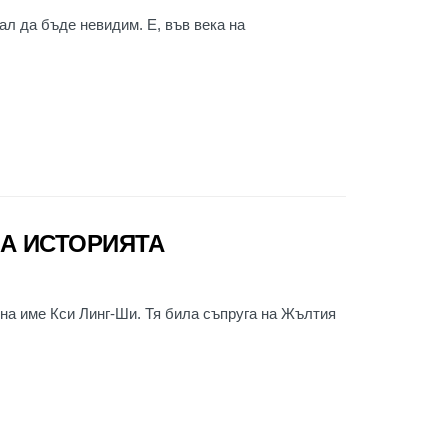
ал да бъде невидим. Е, във века на
НА ИСТОРИЯТА
на име Кси Линг-Ши. Тя била съпруга на Жълтия