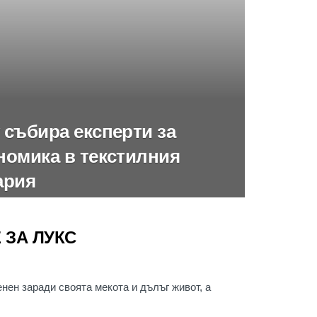
 събира експерти за
номика в текстилния
ария
 ЗА ЛУКС
нен заради своята мекота и дълъг живот, а