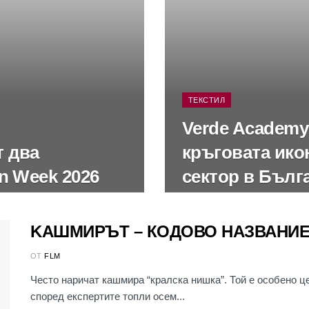
ТЕКСТИЛ
Verde Academy
т два
кръговата ико
n Week 2026
сектор в Бълг
KАШМИРЪТ – КОДОВО НАЗВАНИЕ
ОТ
FLM
Често наричат кашмира “кралска нишка”. Той е особено це
според експертите топли осем...