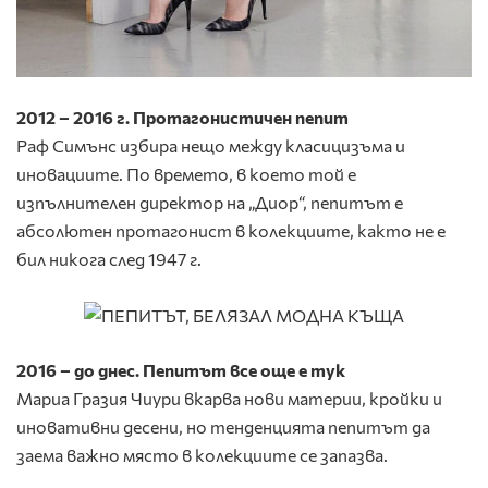
2012 – 2016 г. Протагонистичен пепит
Раф Симънс избира нещо между класицизъма и
иновациите. По времето, в което той е
изпълнителен директор на „Диор“, пепитът е
абсолютен протагонист в колекциите, както не е
бил никога след 1947 г.
2016 – до днес. Пепитът все още е тук
Мариа Гразия Чиури вкарва нови материи, кройки и
иновативни десени, но тенденцията пепитът да
заема важно място в колекциите се запазва.