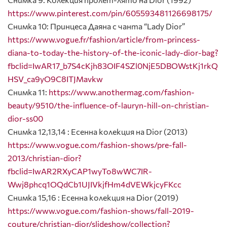
https://www.pinterest.com/pin/605593481126698175/
Снимка 10: Принцеса Даяна с чанта “Lady Dior”
https://www.vogue.fr/fashion/article/from-princess-
diana-to-today-the-history-of-the-iconic-lady-dior-bag?
fbclid=IwAR17_b7S4cKjh83OIF4SZl0NjE5DBOWstKj1rkQ
HSV_ca9yO9C8ITJMavkw
Снимка 11:
https://www.anothermag.com/fashion-
beauty/9510/the-influence-of-lauryn-hill-on-christian-
dior-ss00
Снимка 12,13,14 : Есенна колекция на Dior (2013)
https://www.vogue.com/fashion-shows/pre-fall-
2013/christian-dior?
fbclid=IwAR2RXyCAP1wyTo8wWC7IR-
Wwj8phcq1OQdCb1UJIVkjfHm4dVEWkjcyFKcc
Снимка 15,16 : Есенна колекция на Dior (2019)
https://www.vogue.com/fashion-shows/fall-2019-
couture/christian-dior/slideshow/collection?