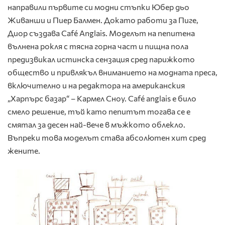
направили първите си модни стъпки Юбер дьо
Живанши и Пиер Балмен. Докато работи за Пиге,
Диор създава Café Anglais. Моделът на пепитена
вълнена рокля с тясна горна част и пищна пола
предизвикал истинска сензация сред парижкото
общество и привлякъл вниманието на модната преса,
включително и на редактора на американския
„Харпърс базар“ – Кармел Сноу. Café anglais е било
смело решение, тъй като пепитът тогава се е
смятал за десен най-вече в мъжкото облекло.
Въпреки това моделът става абсолютен хит сред
жените.