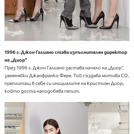
1996 г. Джон Галиано става изпълнителен директор
на „Диор“
През 1996 г. Джон Галиано застава начело на „Диор“,
заменяйки Джанфранко Фере. Той създава мотива СD,
преплитащ в себе си инициалите на Кристиан Диор,
който доста наподобява пепит.