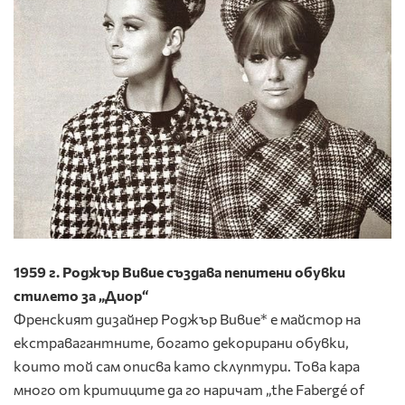
1959 г. Роджър Вивие създава пепитени обувки
стилето за „Диор“
Френският дизайнер Роджър Вивие* е майстор на
екстравагантните, богато декорирани обувки,
които той сам описва като склуптури. Това кара
много от критиците да го наричат „the Fabergé of