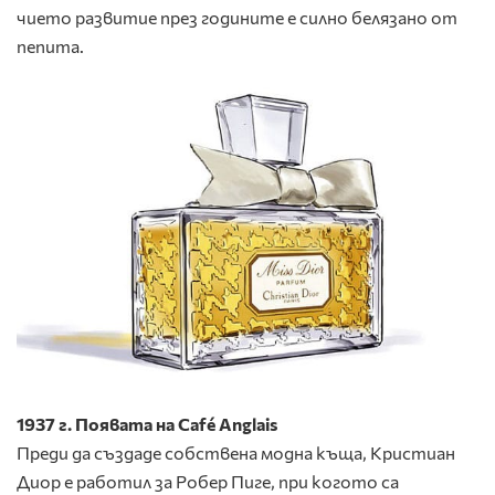
чието развитие през годините е силно белязано от
пепита.
1937 г. Появата на Café Anglais
Преди да създаде собствена модна къща, Кристиан
Диор е работил за Робер Пиге, при когото са