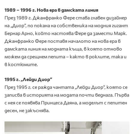
1989 – 1996 г. Нова ера в дамската линия
През 1989 г. Джанфранко Фере става главен дизайнер
на „Диор“, по покана на собственика на модния гигант
Бернар Арно, който настоява Фере да замести Марк.
Джанфранко Фере поставя началото на нова ера в
дамската линия на модната къща, в която отново
можем да срещнем пепита – както в роклите, така и
в костюмите.
1995 г. „Лейди Диор“
През 1995 г. се ражда чантата „Лейди Диор“, която се
записва в историята на модата почти веднага. Първа
с нея се появява Принцеса Даяна, а моделът с пепитен
десен, не закъснява.