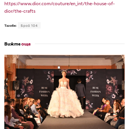
https://www.dior.com/couture/en_int/the-house-of-
dior/the-crafts
Тагове:
Брой 104
Вижте
още