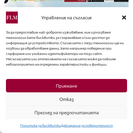
Управление на съгласие
За да предоставим най-доброто изживяване, ние използваме
технологии като бисквитки за съхраняване и/или достъп до
информация за устройството. Съгласието с тези технологии ще ни
позволи да обработваме данни, като например поведение при
сърфиране или уникални идентификатори на този сайт.
Несъгласието или оттеглянето на съгласието може да повлияе
неблагоприятно на определени характеристики и функции.
ТЕКСТИЛ
Приемане
Начало на „СПРИ РАЗРУХАТА“: MGrieL Fashion
обединява общността за устойчиво бъдеще
Отказ
Преглед на предпочитанията
Най-популярни
Политика за бисквитки
Декларация за поверителност
УЕРИС ДИЪРИ – ПУСТИННОТО ЦВЕТЕ,