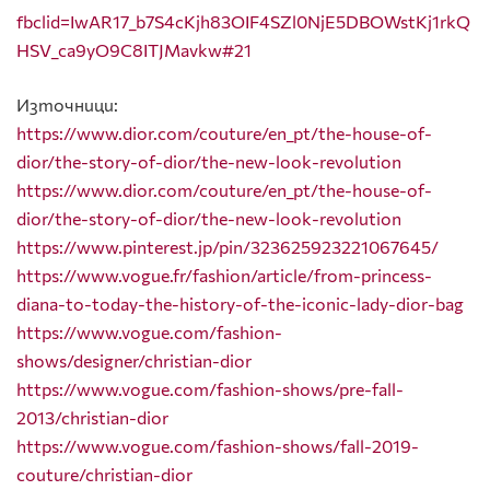
fbclid=IwAR17_b7S4cKjh83OIF4SZl0NjE5DBOWstKj1rkQ
HSV_ca9yO9C8ITJMavkw#21
Източници:
https://www.dior.com/couture/en_pt/the-house-of-
dior/the-story-of-dior/the-new-look-revolution
https://www.dior.com/couture/en_pt/the-house-of-
dior/the-story-of-dior/the-new-look-revolution
https://www.pinterest.jp/pin/323625923221067645/
https://www.vogue.fr/fashion/article/from-princess-
diana-to-today-the-history-of-the-iconic-lady-dior-bag
https://www.vogue.com/fashion-
shows/designer/christian-dior
https://www.vogue.com/fashion-shows/pre-fall-
2013/christian-dior
https://www.vogue.com/fashion-shows/fall-2019-
couture/christian-dior