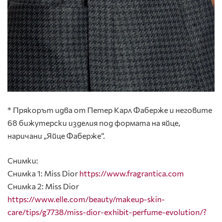
* Прякорът идва от Петер Карл Фаберже и неговите
68 бижутерски изделия под формата на яйце,
наричани „Яйце Фаберже“.
Снимки:
Снимка 1: Miss Dior
https://www.fragrantica.com
Снимка 2: Miss Dior
https://www.elle.com/beauty/makeup-skin-
care/tips/g7738/miss-dior-exhibit-perfume-evolution/?