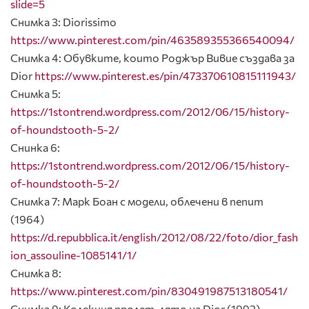
slide=5
Снимка 3: Diorissimo
https://www.pinterest.com/pin/463589355366540094/
Снимка 4: Oбувките, които Роджър Вивие създава за
Dior
https://www.pinterest.es/pin/473370610815111943/
Снимка 5:
https://1stontrend.wordpress.com/2012/06/15/history-
of-houndstooth-5-2/
Снинка 6:
https://1stontrend.wordpress.com/2012/06/15/history-
of-houndstooth-5-2/
Снимка 7: Марк Боан с модели, облечени в пепит
(1964)
https://d.repubblica.it/english/2012/08/22/foto/dior_fash
ion_assouline-1085141/1/
Снимка 8:
https://www.pinterest.com/pin/830491987513180541/
Снимка 9: Колекция пролет-лято на Dior (1992)