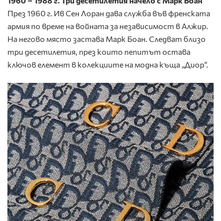
1960 – 1988 г. Три десетилетия начело с Марк Боан
През 1960 г. Ив Сен Лоран дава служба във френската
армия по време на войната за независимост в Алжир.
На негово място застава Марк Боан. Следват близо
три десетилетия, през които пепитът остава
ключов елемент в колекциите на модна къща „Диор“.