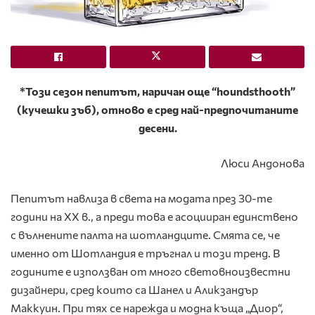
*Този сезон пепитът, наричан още “houndsthooth”
(кучешки зъб), отново е сред най-предпочитаните
десени.
Люси Андонова
Пепитът навлиза в света на модата през 30-те
години на ХХ в., а преди това е асоцииран единствено
с вълнените палта на шотландците. Смята се, че
именно от Шотландия е тръгнал и този тренд. В
годините е използван от много световноизвестни
дизайнери, сред които са Шанел и Аликзандър
Маккуин. При тях се нарежда и модна къща „Диор“,