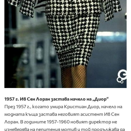
1957 г. Ив Сен Лоран застава начело на „Диор“
През 1957 г., когато умира Кристиан Диор, начело на
модната къща застава неговият асистент Ив Сен
Лоран. В годините 1957-1960 новият директор не
изневерява на пепитения мотив и той продължава да