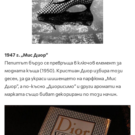
1947 г. „Мис Диор“
Пепитът бързо се превръща в ключов елемент за
модната къща (1950). Кристиан Диор избира този
десен, за да украси шишенцето на парфюма „Мис
Диор“, а по-късно „Диорисимо“ и други аромати на
марката също биват декорирани по този начин.