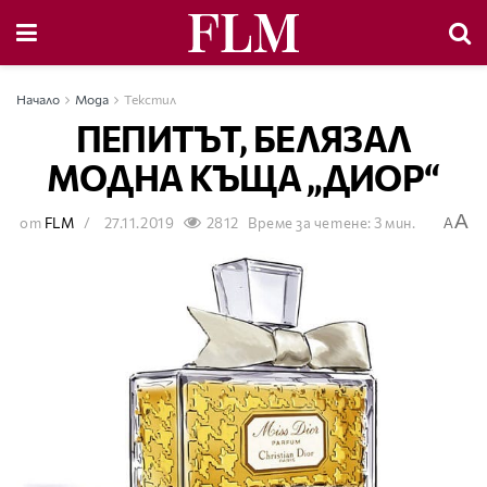
Начало
Мода
Текстил
ПЕПИТЪТ, БЕЛЯЗАЛ
МОДНА КЪЩА „ДИОР“
A
от
FLM
27.11.2019
2812
Време за четене: 3 мин.
A