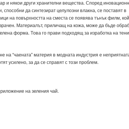
ахар и някои други хранителни вещества. Според иновацион
, способни да синтезират целулозни влакна, се поставят в
мици на повърхността на сместа се появява тънък филм, ко
зрачен. Материалът, приличащ на кожа, може да бъде обраб
елена форма. Това го прави подходящ за изработка на тени
не на “чаената” материя в модната индустрия е неприятнат
тят усилено, за да се справят с този проблем.
приложение на зеления чай.