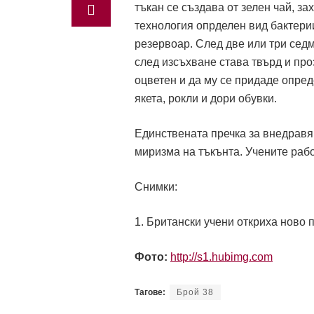
тъкан се създава от зелен чай, з
технология опрделен вид бактерии
резервоар. След две или три сед
след изсъхване става твърд и про
оцветен и да му се придаде опред
якета, рокли и дори обувки.
Единствената пречка за внедравя
миризма на тъкънта. Учените рабо
Снимки:
1. Британски учени откриха ново 
Фото:
http://s1.hubimg.com
Тагове:
Брой 38