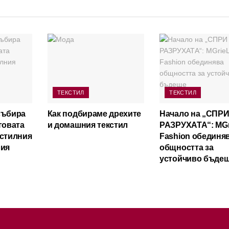
ТЕКСТИЛ
ТЕКСТИЛ
събира
Как подбираме дрехите
Начало на „СПР
говата
и домашния текстил
РАЗРУХАТА“: MGr
кстилния
Fashion обединя
рия
общността за
устойчиво бъде