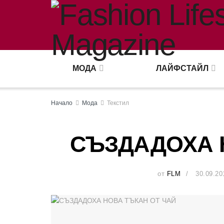
МОДА
ЛАЙФСТАЙЛ
Начало
Мода
Текстил
СЪЗДАДОХА 
от
FLM
30.09.20