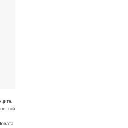
нците.
не, той
Новата