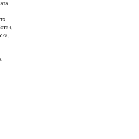
ната
йто
отен,
ски,
а