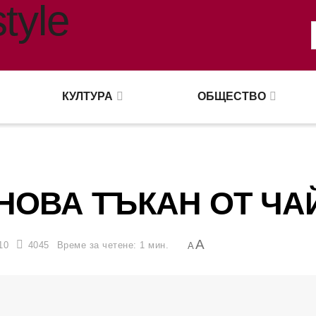
КУЛТУРА
ОБЩЕСТВО
НОВА ТЪКАН ОТ ЧА
A
10
4045
Време за четене: 1 мин.
A