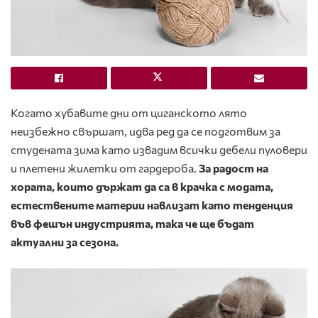
Когато хубавите дни от циганското лято
неизбежно свършат, идва ред да се подготвим за
студената зима като извадим всички дебели пуловери
и плетени жилетки от гардероба.
За радост на
хората, които държат да са в крачка с модата,
естествените материи навлизат като тенденция
във фешън индустрията, така че ще бъдат
актуални за сезона.