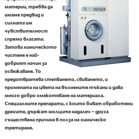
материи, трябва да
имаме предвид и
силната им
чувствителност
спрямо влагата.
Затова химическото
чистене е най-
добрият начин за
освежаване. То
предотвратява степването, свиването, и
промяната на цвета на вълнените тъкани и дава
много добро омекотяване на материала.
Специалните препарати, с които биват обработени
дрехите, държат молците надалеч – друга
съществена причина в полза на химическо
третиране.