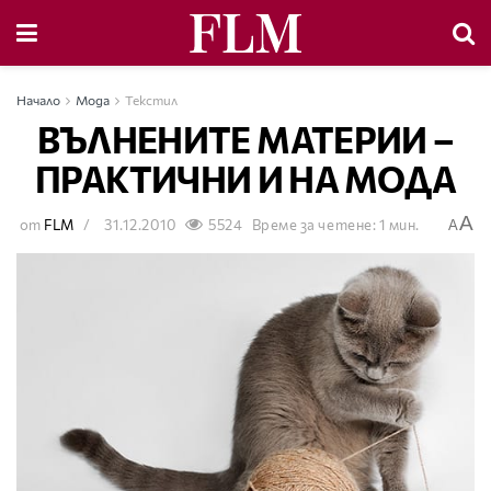
Начало
Мода
Текстил
ВЪЛНЕНИТЕ МАТЕРИИ –
ПРАКТИЧНИ И НА МОДА
A
от
FLM
31.12.2010
5524
Време за четене: 1 мин.
A