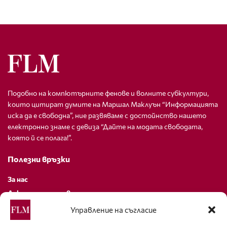
Подобно на компютърните фенове и волните субкултури,
които цитират думите на Маршал Маклуън “Информацията
иска да е свободна”, ние развяваме с достойнство нашето
електронно знаме с девиза “Дайте на модата свободата,
която й се полага!”.
Полезни връзки
За нас
Декларация за поверителност
Политика за бисквитки
Управление на съгласие