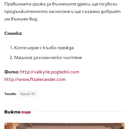
Правилната грижа за вълнените дрехи, ще позволи
продължителното им носене и ще съхрани добрият
им външен вид.
Снимка:
Коте играе с кълбо прежда
Машина за химическо чистене
Фото:
http://valkyrie.pogledni.com
http://www.ftsalexander.com
Тагове:
Брой 41
Вижте
още