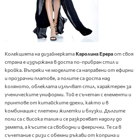
Колекцията на дизайнерката
Каролина Ерера
от своя
страна е издържана в доста по-прибран стил и
кройка. Въпреки че моделите са направени от ефирни
и прозрачни платове, а полите са доста над
коляното, облеклата излъчват стил, характерен за
ученическите униформи. Той е съчетан с елементи и
принтове от китайските дрехи, както и в
комбинация с плетени жилетки и блузки. Дългите
поли са с висока талия и се разкрояват надолу до
земята, а късите са свободни и феерични. Те са в
съчетание с ризи с обемни ръкави от коприна и