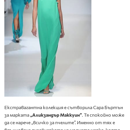
Екстравагантна колекция е сътворила Сара Бъртън
за марката
„Аликзандър Маккуин”
. Тя спокойно може
да се нарече „всичко за пчелите”. Именно от тях е
вдъхновена дизайнерката на модната марка, която