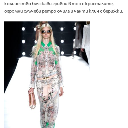
количество бляскави гривни в тон с кристалите,
огромни слъчеви ретро очила и чанти клъч с верижки.