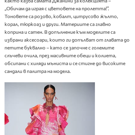
както казва самата Джанини за колекцията –
„Обичам да играя с цветовете на пролетта!”.
Тоновете са розово, кобалт, цитрусово жълто,
корал, тюркоаз и други. Материите са главно
коприна и сатен. В допълнение към моделите са
избрани аксесоари, които ги допълват от главата до
петите буквално – като се започне с големите
слъчеви очила, през масивните обеци и колиета,
обсипани с хиляди мъниста и се стигне до високите
сандали в палитра на модела.