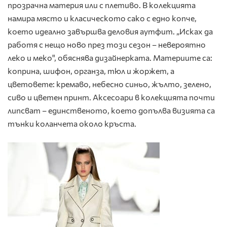
прозрачна материя или с плетиво. В колекцията
намира място и класическото сако с едно копче,
което идеално завършва деловия аутфит. „Исках да
работя с нещо ново през този сезон – невероятно
леко и меко", обяснява дизайнерката. Материите са:
коприна, шифон, органза, тюл и жоржет, а
цветовете: кремаво, небесно синьо, жълто, зелено,
сиво и цветен принт. Аксесоари в колекцията почти
липсват – единственото, което допълва визията са
тънки коланчета около кръста.