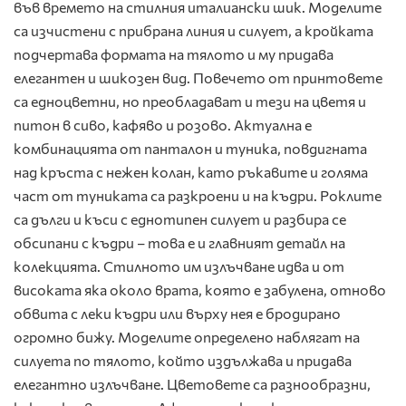
във времето на стилния италиански шик. Моделите
са изчистени с прибрана линия и силует, а кройката
подчертава формата на тялото и му придава
елегантен и шикозен вид. Повечето от принтовете
са едноцветни, но преобладават и тези на цветя и
питон в сиво, кафяво и розово. Актуална е
комбинацията от панталон и туника, повдигната
над кръста с нежен колан, като ръкавите и голяма
част от туниката са разкроени и на къдри. Роклите
са дълги и къси с еднотипен силует и разбира се
обсипани с къдри – това е и главният детайл на
колекцията. Стилното им излъчване идва и от
високата яка около врата, която е забулена, отново
обвита с леки къдри или върху нея е бродирано
огромно бижу. Моделите определено наблягат на
силуета по тялото, който издължава и придава
елегантно излъчване. Цветовете са разнообразни,