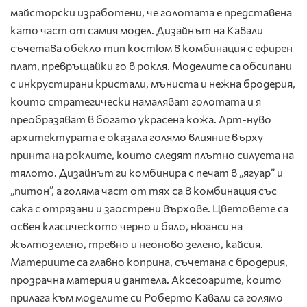
майсторски изработени, че голотата е представена
като част от самия модел. Дизайнът на Кавали
съчетава обекло тип костюм в комбинация с ефирен
плат, превръщайки го в рокля. Моделите са обсипани
с инкрустирани кристали, мъниста и нежна бродерия,
които стратегически намаляват голотата и я
преобразяват в богато украсена кожа. Арт-нуво
архитектурата е оказала голямо влияние върху
принта на роклите, които следят плътно силуета на
тялото. Дизайнът ги комбинира с печат в „ягуар” и
„питон”, а голяма част от тях са в комбинация със
сака с отрязани и заострени върхове. Цветовете са
освен класическото черно и бяло, нюанси на
жълтозелено, тревно и неоново зелено, кайсия.
Материите са главно коприна, съчетана с бродерия,
прозрачна материя и дантела. Аксесоарите, които
прилага към моделите си Роберто Кавали са голямо