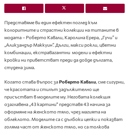
Представяме ви един ефектен поглед към
колоритните и страстни колекции на титаните в
модата – Роберто Кавали, Каролина Ерера, „Гучи” и
„Аликзандър Маккуин”. Дълги, макси рокли, цветни
комбинации, екстравагантни модели и ефектни
кройки ни приветстват преди да дойде дългата,
студена зима.
Когато става въпрос за
Роберто Кавали
, сме сигурни,
че красотата и стилът задължително ще
присъстват в моделите му. Неговата колекция
озаглавена „43 картини" представя 43 начина за
оформяне на женското тяло, чрез магията на
облеклото. Моделите са с дълбоки цепки и показват
голяма част от женското тяло, но са толкова