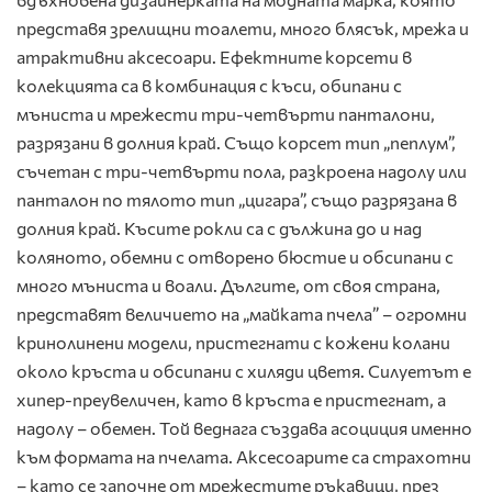
представя зрелищни тоалети, много блясък, мрежа и
атрактивни аксесоари. Ефектните корсети в
колекцията са в комбинация с къси, обипани с
мъниста и мрежести три-четвърти панталони,
разрязани в долния край. Също корсет тип „пеплум”,
съчетан с три-четвърти пола, разкроена надолу или
панталон по тялото тип „цигара”, също разрязана в
долния край. Късите рокли са с дължина до и над
коляното, обемни с отворено бюстие и обсипани с
много мъниста и воали. Дългите, от своя страна,
представят величието на „майката пчела” – огромни
кринолинени модели, пристегнати с кожени колани
около кръста и обсипани с хиляди цветя. Силуетът е
хипер-преувеличен, като в кръста е пристегнат, а
надолу – обемен. Той веднага създава асоциция именно
към формата на пчелата. Аксесоарите са страхотни
– като се започне от мрежестите ръкавици, през