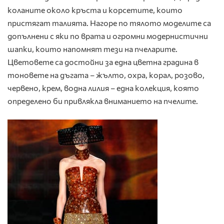
коланите около кръста и корсетите, които
пристягат талията. Нагоре по тялото моделите са
допълнени с яки по врата и огромни модернистични
шапки, които напомнят тези на пчеларите.
Цветовете са достойни за една цветна градина в
тоновете на дъгата – жълто, охра, корал, розово,
червено, крем, водна лилия – една колекция, която
определено би привлякла вниманието на пчелите.