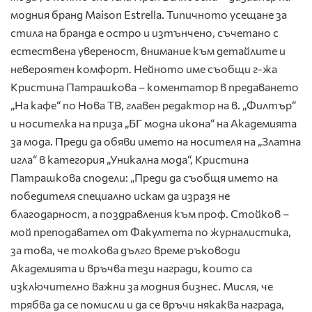
модния бранд Maison Estrella. Типичното усещане за
стила на бранда е остро и изтънчено, съчетано с
естествена увереност, внимание към детайлите и
невероятен комфорт. Нейното име съобщи г-жа
Кристина Патрашкова – коментатор в предаването
„На кафе“ по Нова ТВ, главен редактор на в. „Филтър“
и носителка на приза „БГ модна икона“ на Академията
за мода. Преди да обяви името на носителя на „Златна
игла“ в категория „Уникална мода“, Кристина
Патрашкова сподели: „Преди да съобщя името на
победителя специално искам да изразя не
благодарност, а поздравления към проф. Стойков –
мой преподавател от Факултета по журналистика,
за това, че толкова дълго време ръководи
Академията и връчва тези награди, които са
изключително важни за модния бизнес. Мисля, че
трябва да се помисли и да се връчи някаква награда,