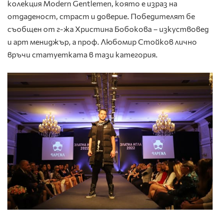
колекция Modern Gentlemen, която е израз на
отдаденост, страст и доверие. Победителят бе
съобщен от г-жа Христина Бобокова – изкуствовед
и арт мениджър, а проф. Любомир Стойков лично
връчи статуетката в тази категория.