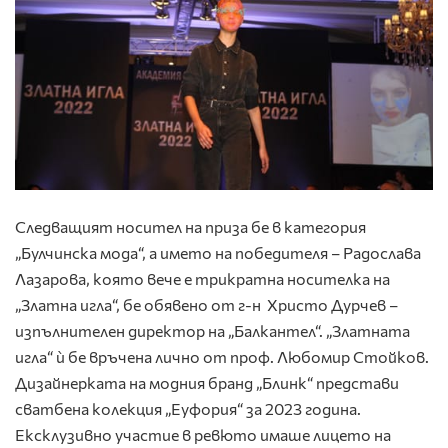
Следващият носител на приза бе в категория
„Булчинска мода“, а името на победителя – Радослава
Лазарова, която вече е трикратна носителка на
„Златна игла“, бе обявено от г-н Христо Дурчев –
изпълнителен директор на „Балкантел“. „Златната
игла“ ѝ бе връчена лично от проф. Любомир Стойков.
Дизайнерката на модния бранд „Блинк“ представи
сватбена колекция „Еуфория“ за 2023 година.
Ексклузивно участие в ревюто имаше лицето на