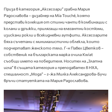
Приза в категория „Аксесоари“ грабна Мария
Радославова – дизайнер на Mia Touché, която
представи колекция от стилни чанти в комбинации с
колани и дръжки, прилягащи на елегантни костюми,
изискани рокли и всекидневни аутфити. Аксесоарите
бяха съчетани с минималистични облекла, които
подчертават женското тяло. Г-н Павел Цветков –
собственик на българската марка очила Kwiat
съобщи името на победителя. Носител на „Златна
игла“ в същата категория и преподавател в НХА,
специалност „Мода“ – г-жа Милка Александрова-Бучи
връчи статуетката на Мария Радославова.