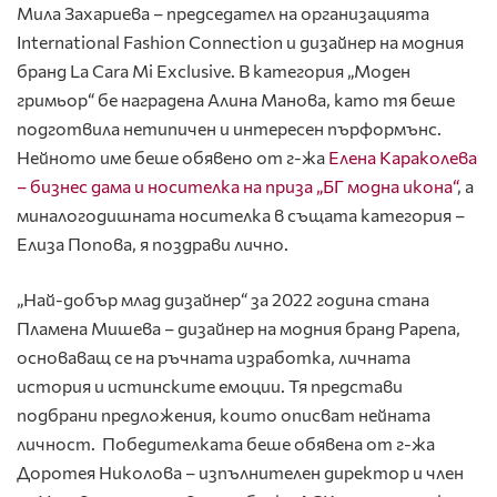
Мила Захариева – председател на организацията
International Fashion Connection и дизайнер на модния
бранд La Cara Mi Exclusive. В категория „Моден
гримьор“ бе наградена Алина Манова, като тя беше
подготвила нетипичен и интересен пърформънс.
Нейното име беше обявено от г-жа
Елена Караколева
– бизнес дама и носителка на приза „БГ модна икона“
, а
миналогодишната носителка в същата категория –
Елиза Попова, я поздрави лично.
„Най-добър млад дизайнер“ за 2022 година стана
Пламена Мишева – дизайнер на модния бранд Papena,
основаващ се на ръчната изработка, личната
история и истинските емоции. Тя представи
подбрани предложения, които описват нейната
личност. Победителката беше обявена от г-жа
Доротея Николова – изпълнителен директор и член