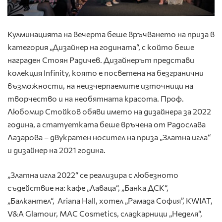
Кулминацията на вечерта беше връчването на приза в
категория „Дизайнер на годината“, с който беше
награден Стоян Радичев. Дизайнерът представи
колекция Infinity, която е посветена на безгранични
възможности, на неизчерпаемите източници на
творчество и на необятната красота. Проф.
Любомир Стойков обяви името на дизайнера за 2022
година, а статуетката беше връчена от Радослава
Лазарова – двукратен носител на приза „Златна игла“
и дизайнер на 2021 година.
„Златна игла 2022“ се реализира с любезното
съдействие на: кафе „Лаваца“, „Банка ДСК“,
„Балкантел“, Ariana Hall, хотел „Рамада София”, KWIAT,
V&A Glamour, MAC Cosmetics, сладкарници „Неделя“,