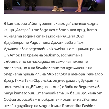
В категория „Абитуриентска мода“ спечели модна
къща „Алегра“ и това за нея е вторият приз, като
миналата година стана модна къща за 2021.
Дизайнерите Радостина Долапчиева и Галя
Долапчиева представиха колекция официални рокли
Un Amor. По време на ревюто, гостите на
събитието се насладиха не само на техните
тоалети, но и на великолепното изпълнение на
оперната прима Илина Михайлова и тенора Рейналдо
Дроз. Г-жа Таня Скринска, бизнес дама и двукратна
носителка на „БГ модна икона“, обяви победителя в
тази категория. Статуетката им беше връчена от
София Борисова – трикратен носител на „Златна
игла“ и дизайнер на модна къща Romantika Fashion.