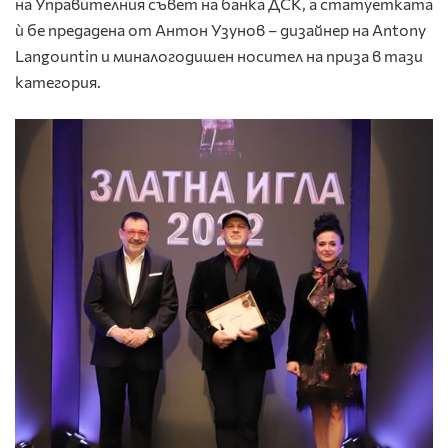
на Управителния съвет на банка ДСК, а статуетката
ѝ бе предадена от Антон Узунов – дизайнер на Antony
Langountin и миналогодишен носител на приза в тази
категория.