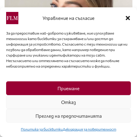
Управление на съгласие
За да предоставим най-доброто изживяване, ние използваме
технологии като бисквитки за съхраняване и/или достъп до
информация за устройството. Съгласието с тези технологии ще ни
позволи да обработваме данни, като например поведение при
сърфиране или уникални идентификатори на този сайт.
ТЕНДЕНЦИИ
Несъгласието или оттеглянето на съгласието може да повлияе
неблагоприятно на определени характеристики и функции.
Новата тенденция в грима, вдъхновена от
„Брулени хълмове“
Приемане
Най-популярни
Отказ
Преглед на предпочитанията
УЕРИС ДИЪРИ – ПУСТИННОТО ЦВЕТЕ,
КОЕТО УСПЯ ДА РАЗЦЪФНЕ
Политика за бисквитки
Декларация за поверителност