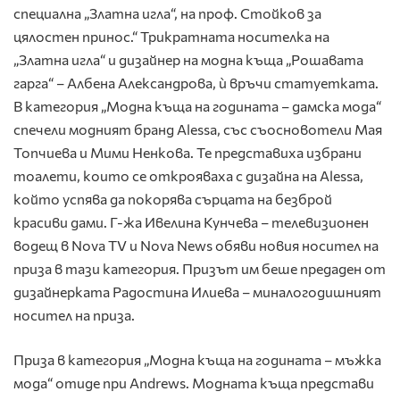
специална „Златна игла“, на проф. Стойков за
цялостен принос.“ Трикратната носителка на
„Златна игла“ и дизайнер на модна къща „Рошавата
гарга“ – Албена Александрова, ѝ връчи статуетката.
В категория „Модна къща на годината – дамска мода“
спечели модният бранд Alessa, със съосновотели Мая
Топчиева и Мими Ненкова. Те представиха избрани
тоалети, които се открояваха с дизайна на Alessa,
който успява да покорява сърцата на безброй
красиви дами. Г-жа Ивелина Кунчева – телевизионен
водещ в Nova TV и Nova News обяви новия носител на
приза в тази категория. Призът им беше предаден от
дизайнерката Радостина Илиева – миналогодишният
носител на приза.
Приза в категория „Модна къща на годината – мъжка
мода“ отиде при Andrews. Модната къща представи