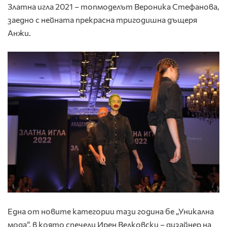
Златна игла 2021 – топмоделът Вероника Стефанова,
заедно с нейната прекрасна тригодишна дъщеря
Анжи.
Една от новите категории тази година бе „Уникална
мода“, в която спечели Ирен Велковски – дизайнер на