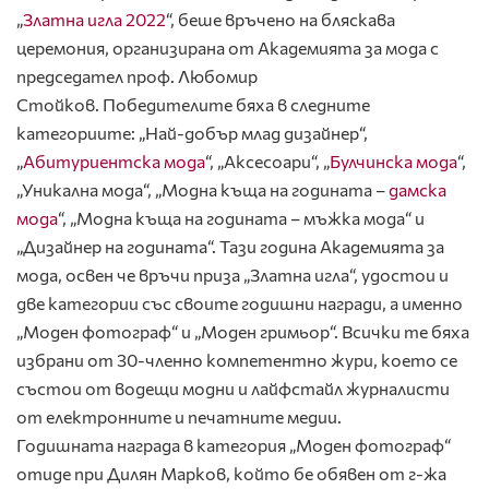
„
Златна игла 2022
“, беше връчено на бляскава
церемония, организирана от Академията за мода с
председател проф. Любомир
Стойков. Победителите бяха в следните
категориите: „Най-добър млад дизайнер“,
„
Абитуриентска мода
“, „Аксесоари“, „
Булчинска мода
“,
„Уникална мода“, „Модна къща на годината –
дамска
мода
“, „Модна къща на годината – мъжка мода“ и
„Дизайнер на годината“. Тази година Академията за
мода, освен че връчи приза „Златна игла“, удостои и
две категории със своите годишни награди, а именно
„Моден фотограф“ и „Моден гримьор“. Всички те бяха
избрани от 30-членно компетентно жури, което се
състои от водещи модни и лайфстайл журналисти
от електронните и печатните медии.
Годишната награда в категория „Моден фотограф“
отиде при Дилян Марков, който бе обявен от г-жа