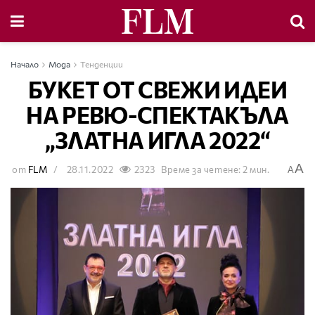
Начало
Мода
Тенденции
БУКЕТ ОТ СВЕЖИ ИДЕИ
НА РЕВЮ-СПЕКТАКЪЛА
„ЗЛАТНА ИГЛА 2022“
A
от
FLM
28.11.2022
2323
Време за четене: 2 мин.
A