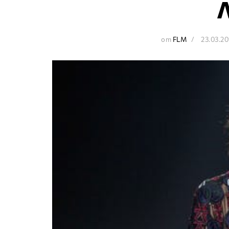
от
FLM
23.03.2