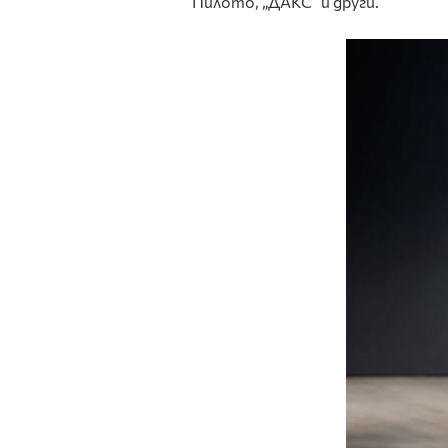
Пилото, „ДАКС” и други.