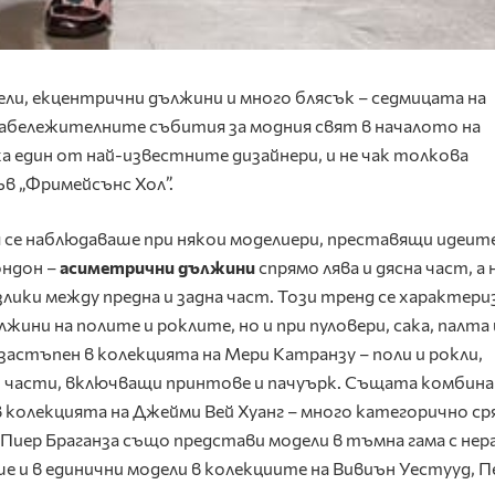
ли, екцентрични дължини и много блясък – седмицата на
забележителните събития за модния свят в началото на
а един от най-известните дизайнери, и не чак толкова
ъв „Фримейсънс Хол”.
 се наблюдаваше при някои моделиери, преставящи идеите
ондон –
асиметрични дължини
спрямо лява и дясна част, а 
злики между предна и задна част. Този тренд се характери
жини на полите и роклите, но и при пуловери, сака, палта 
астъпен в колекцията на Мери Катранзу – поли и рокли,
и части, включващи принтове и пачуърк. Същата комбина
в колекцията на Джейми Вей Хуанг – много категорично ср
Пиер Браганза също представи модели в тъмна гама с нер
е и в единични модели в колекциите на Вивиън Уестууд, 