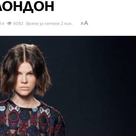
ЛОНДОН
A
014
6092
Време за четене: 2 мин.
A