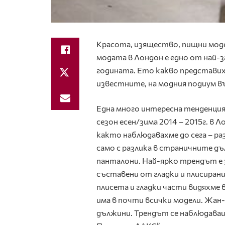
Красота, изящество, пищни моде
модата в Лондон е едно от най-
годината. Ето какво представих
известните, на модния подиум в
Една много интересна тенденция
сезон есен/зима 2014 – 2015г. в Л
както наблюдавахме до сега – ра
само с разлика в страничните дъл
панталони. Най-ярко трендът е з
съставени от гладки и плисиран
плисета и гладки части видяхме 
има в почти всички модели. Жан-
дължини. Трендът се наблюдаваш