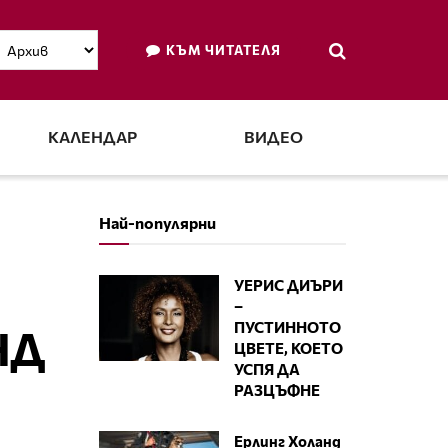
КЪМ ЧИТАТЕЛЯ
КАЛЕНДАР
ВИДЕО
Най-популярни
УЕРИС ДИЪРИ
–
ПУСТИННОТО
НД
ЦВЕТЕ, КОЕТО
УСПЯ ДА
РАЗЦЪФНЕ
Ерлинг Холанд