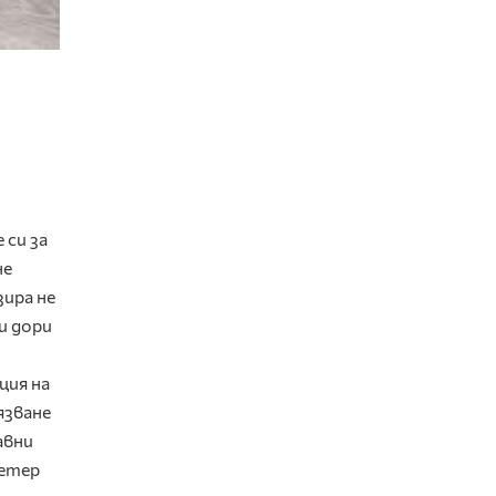
 си за
не
зира не
и дори
ция на
язване
авни
Петер