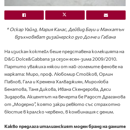
* Оскар Уайлд, Мария Калас, Дейвид Бауи и Манхатън
вдъхновяват дизайнерско дуо Долче и Габана
На изискан коктейл беше представена колекцията на
D&G Dolce&Gabbana за сезон есен-зима 2009/2010.
Партито уважиха някои от най-големите фенове на
марката: Миро, проф. Любомир Стойков, Орлин
Павлов, Гала и Кремена Халваджиян, Миролюба
Бенатова, Таня Дикова, Ивана Скендерова, Деси
Зидарова. Акцентът на вечерта бе Радост Драганова
от „Модерно”, която закри ревюто със страхотно
бюстие в кралско червено, в комбинация с деним.
Какво предлага италианският моден бранд на дамите