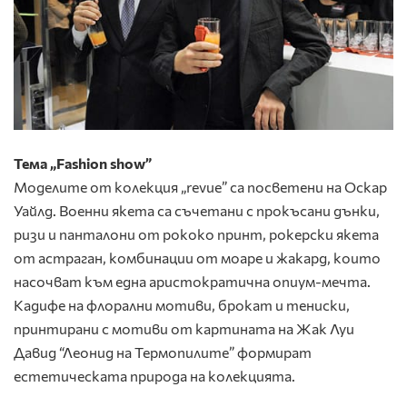
Тема „Fashion show”
Моделите от колекция „revue” са посветени на Оскар
Уайлд. Военни якета са съчетани с прокъсани дънки,
ризи и панталони от рококо принт, рокерски якета
от астраган, комбинации от моаре и жакард, които
насочват към една аристократична опиум-мечта.
Кадифе на флорални мотиви, брокат и тениски,
принтирани с мотиви от картината на Жак Луи
Давид “Леонид на Термопилите” формират
естетическата природа на колекцията.