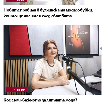
Новите правила в булчинската мода: обувки,
които ще носите и след сватбата
ТЕНДЕНЦИИ
Кое е най-важното за лятната мода?