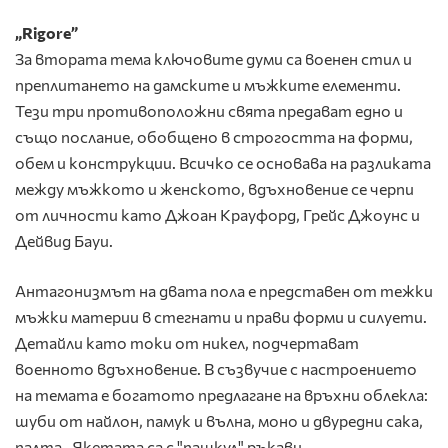
„Rigore”
За втората тема ключовите думи са военен стил и
преплитането на дамските и мъжките елементи.
Тези три противоположни свята предават едно и
също послание, обобщено в строгостта на форми,
обем и конструкции. Всичко се основава на разликата
между мъжкото и женското, вдъхновение се черпи
от личности като Джоан Крауфорд, Грейс Джоунс и
Дейвид Бауи.
Антагонизмът на двата пола е представен от тежки
мъжки материи в стегнати и прави форми и силуети.
Детайли като токи от никел, подчертават
военното вдъхновение. В съзвучие с настроението
на темата е богатото предлагане на връхни облекла:
шуби от найлон, памук и вълна, моно и двуредни сака,
палта . Якетата са с "пашкул" ръкави.