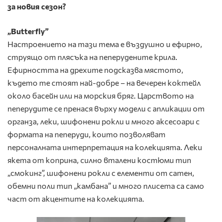
за новия сезон?
„Butterfly”
Настроението на тази тема е въздушно и ефирно,
струящо от плясъка на пеперудените крила.
Ефирността на дрехите подсказва мястото,
където те стоят най-добре – на вечерен коктейл
около басейн или на морския бряг. Царството на
пеперудите се пренася върху модели с апликации от
органза, леки, шифонени рокли и много аксесоари с
формата на пеперуди, които позволяват
персоналната интерпретация на колекцията. Леки
якета от коприна, силно вталени костюми тип
„смокинг”, шифонени рокли с елементи от сатен,
обемни поли тип „камбана” и много плисета са само
част от акцентите на колекцията.