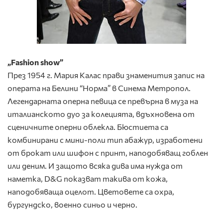
„Fashion show”
През 1954 г. Мария Калас прави знаменития запис на
операта на Белини “Норма” в Синема Метропол.
Легендарната оперна певица се превърна в муза на
италианското дуо за колецията, вдъхновена от
сценичните оперни облекла. Бюстиета са
комбинирани с мини-поли тип абажур, изработени
от брокат или шифон с принт, наподобяващ гоблен
или деним. И защото всяка дива има нужда от
наметка, D&G показват такива от кожа,
наподобяваща оцелот. Цветовете са охра,
бургундско, военно синьо и черно.