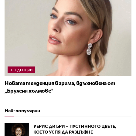
ТЕНДЕНЦИИ
Новата тенденция в грима, вдъхновена от
„Брулени хълмове“
Най-популярни
УЕРИС ДИЪРИ – ПУСТИННОТО ЦВЕТЕ,
КОЕТО УСПЯ ДА РАЗЦЪФНЕ