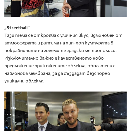
„Streetball”
Тази тема се откроява с уличния вкус, вдъхновен от
атмосферата и ритъма на хип-хоп културата в
покрайнините на големите градски метрополиси.
Изключително важно е качественото ново
предложение при кожените облекла, обогатени с
найлонова мембрана, за да създадат безспорно
уникални облекла.