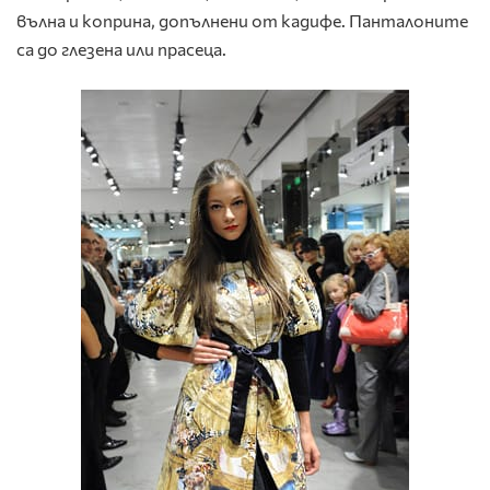
вълна и коприна, допълнени от кадифе. Панталоните
са до глезена или прасеца.