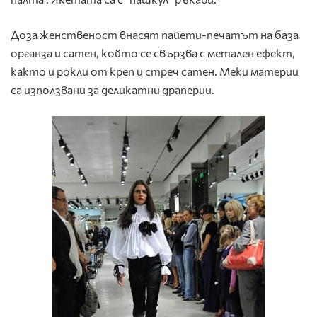
Доза женственост внасят пайети-печатът на база
органза и сатен, който се свързва с метален ефект,
както и рокли от креп и стреч сатен. Меки материи
са използвани за деликатни драперии.