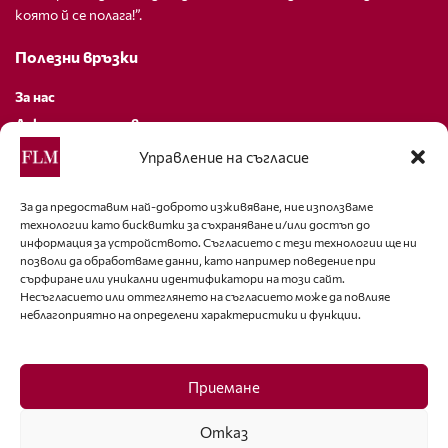
която й се полага!”.
Полезни връзки
За нас
Декларация за поверителност
Политика за бисквитки
Управление на съгласие
За контакти
За да предоставим най-доброто изживяване, ние използваме
технологии като бисквитки за съхраняване и/или достъп до
editor@fashion-lifestyle.net
информация за устройството. Съгласието с тези технологии ще ни
позволи да обработваме данни, като например поведение при
+359 88 227 33 47
сърфиране или уникални идентификатори на този сайт.
Несъгласието или оттеглянето на съгласието може да повлияе
неблагоприятно на определени характеристики и функции.
Последвайте ни
Facebook
Приемане
Отказ