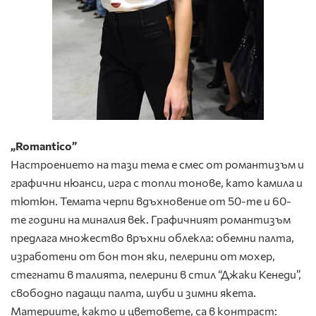
„Romantico”
Настроението на тази тема е смес от романтизъм и
графични нюанси, игра с топли тонове, като камила и
тютюн. Темата черпи вдъхновение от 50-те и 60-
те години на миналия век. Графичният романтизъм
предлага множество връхни облекла: обемни палта,
изработени от бон тон яки, пелерини от мохер,
стегнати в талията, пелерини в стил “Джаки Кенеди”,
свободно падащи палта, шуби и зимни якета.
Материите, както и цветовете, са в контраст: