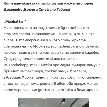
Коя е най-актуалната визия при мъжете според
Доменико Долче и Стефано Габана?
„Manhattan”
Настроението на тази тема е вдъхновена от
атмосферата на Манхатън – място, изпълнено с
енергия, темперамент и много стил. Ярката
светлина на Ню Йорк е представена с използването
на блестящи и скъпи материи като сатен и кадифе.
Сред предпочитаните тъкани са сатен,
микрожакард, технически промазан-гумиран памук с
брилянтна текстура, лъскав памук, брезент,
габардин. Хроматичният код засилва изключителния
стил на тази тема, решена в цветови предложения
като черно, синьо допълнени от каки и бели щрихи.