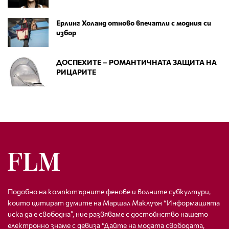
Ерлинг Холанд отново впечатли с модния си
избор
ДОСПЕХИТЕ – РОМАНТИЧНАТА ЗАЩИТА НА
РИЦАРИТЕ
Подобно на компютърните фенове и волните субкултури,
които цитират думите на Маршал Маклуън “Информацията
иска да е свободна”, ние развяваме с достойнство нашето
електронно знаме с девиза “Дайте на модата свободата,