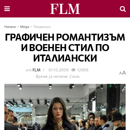
Начало
Мода
Тенденции
ГРАФИЧЕН РОМАНТИЗЪМ
И ВОЕНЕН СТИЛ ПО
ИТАЛИАНСКИ
от
FLM
07.10.2009
12996
A
A
Време за четене: 2 мин.