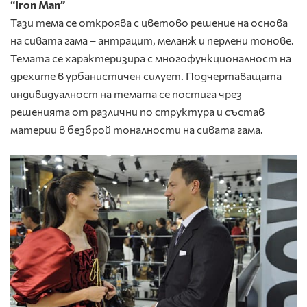
“Iron Man”
Тази тема се откроява с цветово решение на основа
на сивата гама – антрацит, меланж и перлени тонове.
Темата се характеризира с многофункционалност на
дрехите в урбанистичен силует. Подчертаващата
индивидуалност на темата се постига чрез
решенията от различни по структура и състав
материи в безброй тоналности на сивата гама.