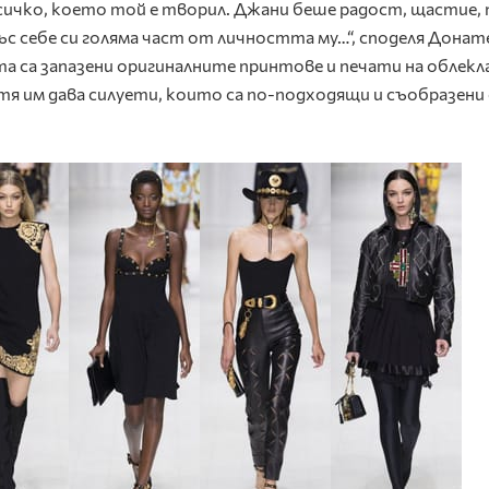
сичко, което той е творил. Джани беше радост, щастие, 
с себе си голяма част от личността му…“, споделя Донат
а са запазени оригиналните принтове и печати на облекл
тя им дава силуети, които са по-подходящи и съобразени 