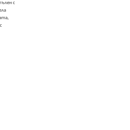
пълен с
ела
ата,
с