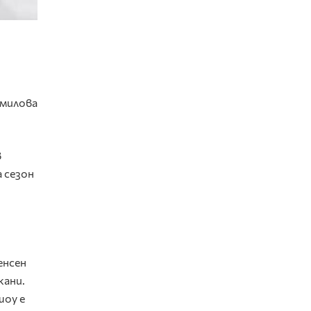
милова
в
 сезон
енсен
жани.
шоу е