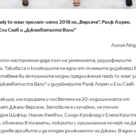
dy to wear пролет-лято 2018 на „Версаче“, Ралф Лорен,
Ели Сааб и „Джамбатиста Вали“
Лилия Люд
ото настроение даде път на зеленината, разцъфналите
. Такива са и колекциите на едни от големите дизайнери 
тавяме ви актуалните модни предложения ready to wear за
„Джамбатиста Вали“ и дизайнерите Ралф Лорен и Ели Сааб.
екция, инспирирана и посветена на 20-годишнината от
ят Джани Версаче. Затова не е случайно, че точно
удия Шифър, Наоми Кембъл, Синди Крофорд и Елена Крист
 облечени в тоалети, покрити с оригиналния почерк на Д
азровя архивите и да отдам дължимото на Джани. В едно 