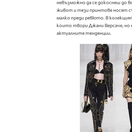
невъзможно да се докоснеш до в
живот и тези принтове носят съ
малко преди ревюто. В колекцият
които твори Джани Версаче, но 
актуалните тенденции.