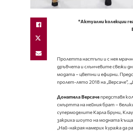
*Актуални колекции rea
Пролетта настъпи и с нея мрачн
дръвчета и слънчевите свежи дни
модата – цветни и ефирни. Предс
пролет-лято 2018 на „Версаче“, 
Донатела Версаче
представя кол
смъртта на нейния брат – велики
супермоделите Карла Бруни, Кла
закриха шоуто на модната къща,
„Най-накрая намерих куража да р