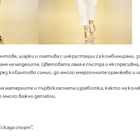
интове, шарки и плетива с инкрустации са комбинирани, за
ане на моделите. Цветовата гама е пъстра и експресивна
рез кобалтово синьо, до много енергичните оранжево и л
на материите и първокласната изработка, както на кол
но много важни детайли.
Ескада спорт”.