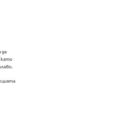
 да
, като
илаво.
екцията