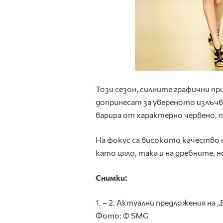
Този сезон, силните графични пр
допринесат за увереното излъчв
варира от характерно червено, п
На фокус са високото качество 
като цяло, така и на дребните, 
Снимки:
1. – 2. Актуални предложения на „
Фото: © SMG