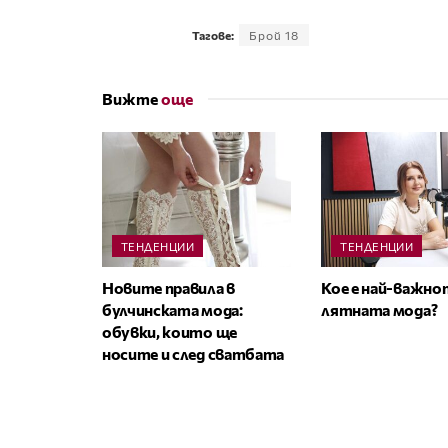
Тагове:
Брой 18
Вижте
още
ТЕНДЕНЦИИ
ТЕНДЕНЦИИ
Новите правила в
Кое е най-важно
булчинската мода:
лятната мода?
обувки, които ще
носите и след сватбата