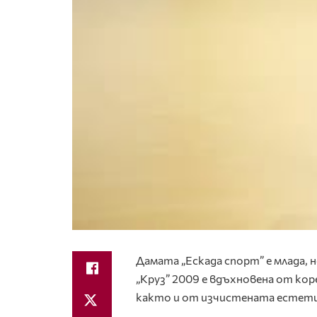
Дамата „Ескада спорт” е млада, 
„Круз” 2009 е вдъхновена от ко
както и от изчистената естети