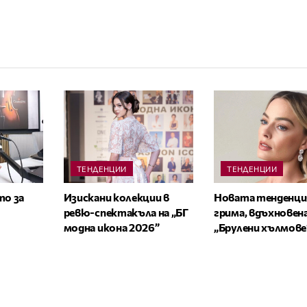
ТЕНДЕНЦИИ
ТЕНДЕНЦИИ
то за
Изискани колекции в
Новата тенденци
ревю-спектакъла на „БГ
грима, вдъхновен
модна икона 2026”
„Брулени хълмове