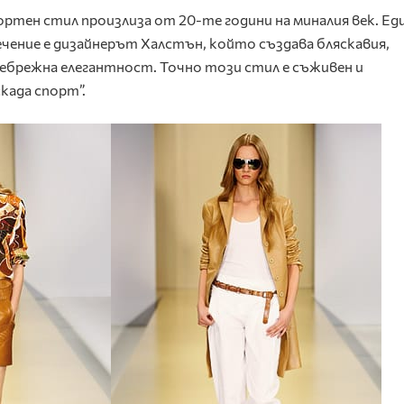
ртен стил произлиза от 20-те години на миналия век. Ед
чение е дизайнерът Халстън, който създава бляскавия,
а небрежна елегантност. Точно този стил е съживен и
када спорт”.