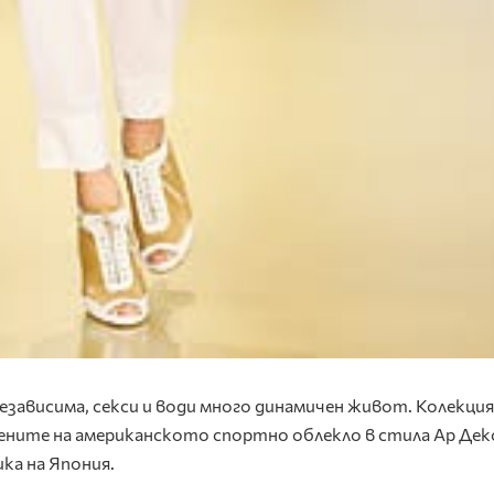
независима, секси и води много динамичен живот. Колекци
рените на американското спортно облекло в стила Ар Дек
ка на Япония.