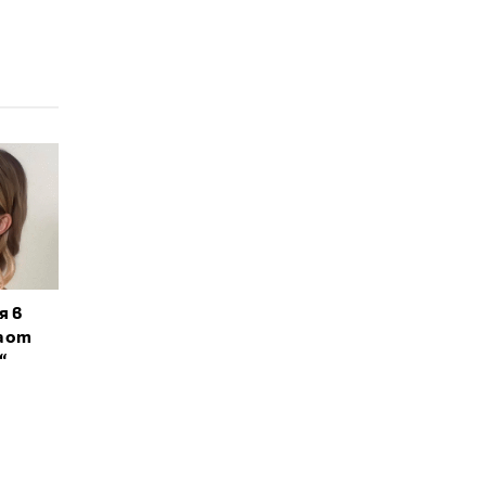
я в
а от
“