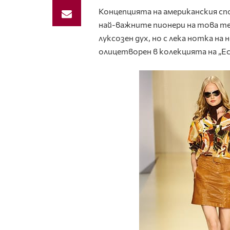
Концепцията на американския спо
най-важните пионери на това те
луксозен дух, но с лека нотка н
олицетворен в колекцията на „Ес