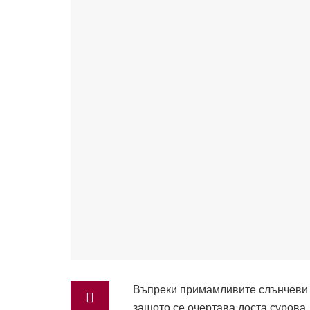
Въпреки примамливите слънчеви лъ
защото се очертава доста сурова