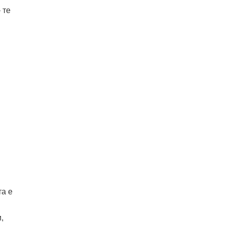
 те
та е
,