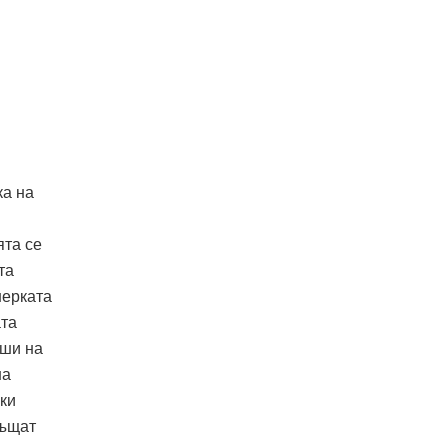
ка на
ята се
та
нерката
ата
уши на
на
йки
ръщат