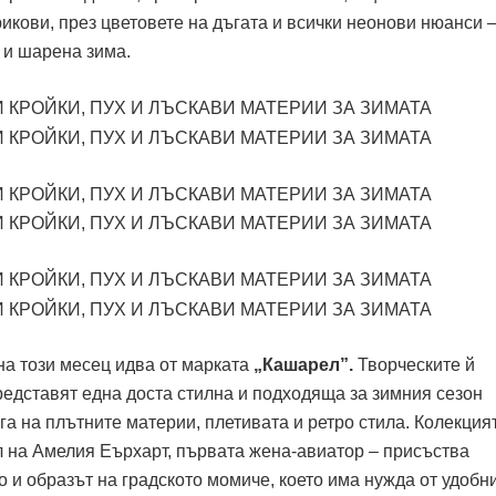
рикови, през цветовете на дъгата и всички неонови нюанси –
 и шарена зима.
а този месец идва от марката
„Кашарел”.
Творческите й
редставят една доста стилна и подходяща за зимния сезон
га на плътните материи, плетивата и ретро стила. Колекция
 на Амелия Еърхарт, първата жена-авиатор – присъства
и образът на градското момиче, което има нужда от удобни