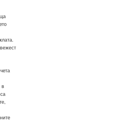
ъща
ето
клата.
свежест
рчета
 в
 са
те,
мните