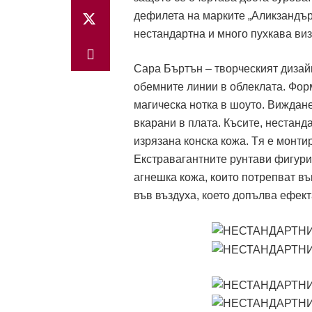
дефилета на марките „Аликзандър 
нестандартна и много пухкава виз
Сара Бъртън – творческият диза
обемните линии в облеклата. Фор
магическа нотка в шоуто. Виждане
вкарани в плата. Късите, нестан
изрязана конска кожа. Tя е монт
Екстравагантните рунтави фигури 
агнешка кожа, които потрепват въ
във въздуха, което допълва ефект