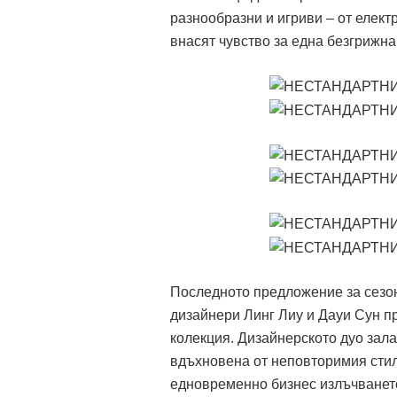
разнообразни и игриви – от елект
внасят чувство за една безгрижна
Последното предложение за сезон
дизайнери Линг Лиу и Дауи Сун п
колекция. Дизайнерското дуо зала
вдъхновена от неповторимия стил
едновременно бизнес излъчването 