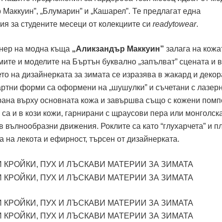
Маккуин”, „Блумарин” и „Кашарел”. Те предлагат една
ия за студените месеци от колекциите си
ready
to
wear
.
йнер на модна къща
„Аликзандър Маккуин”
залага на кожа
мите и моделите на Бъртън буквално „запълват” сцената и 
то на дизайнерката за зимата се изразява в жакард и декор
дартни форми са оформени на „шушулки” и съчетани с лазер
ирана върху основната кожа и завършва също с кожени помп
са и в кози кожи, гарнирани с щраусови пера или монголск
в вълнообразни движения. Роклите са като “глухарчета” и п
а на лекота и ефирност, търсен от дизайнерката.