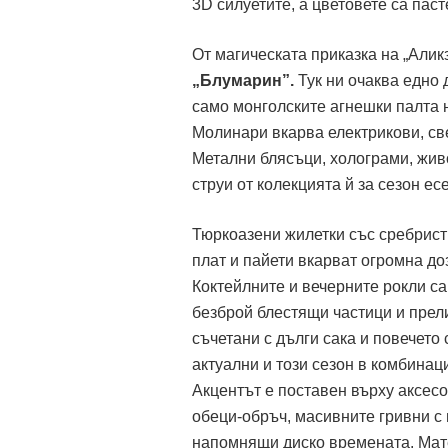
3D силуетите, а цветовете са паст
От магическата приказка на „Али
„Блумарин”.
Тук ни очаква едно 
само монголските агнешки палта 
Молинари вкарва електрикови, све
Метални блясъци, холограми, жив
струи от колекцията й за сезон ес
Тюркоазени жилетки със сребрист
плат и пайети вкарват огромна до
Коктейлните и вечерните рокли са 
безброй блестящи частици и прел
съчетани с дълги сака и повечето
актуални и този сезон в комбинаци
Акцентът е поставен върху аксесо
обеци-обръч, масивните гривни с 
напомнящи диско времената. Мате