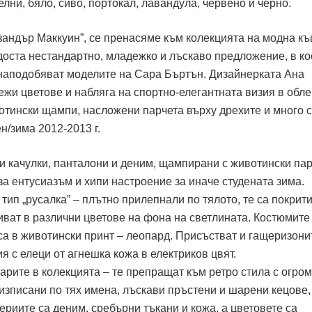
елни, бяло, сиво, портокал, лавандула, червено и черно.
кзандър Маккуин”, се пренасяме към колекцията на модна к
доста нестандартно, младежко и лъскаво предложение, в ко
наподобяват моделите на Сара Бъртън. Дизайнерката Ана
жи цветове и набляга на спортно-елегантната визия в обле
отински щампи, насложени парчета върху дрехите и много 
ен/зима 2012-2013 г.
и качулки, панталони и деним, щампирани с животински па
за ентусиазъм и хипи настроение за иначе студената зима.
тип „русалка” – плътно прилепнали по тялото, те са покрити
иват в различни цветове на фона на светлината. Костюмите
 са в животински принт – леопард. Присъстват и гащеризони
я с елеци от агнешка кожа в електриков цвят.
арите в колекцията – те препращат към ретро стила с огро
изписани по тях имена, лъскави пръстени и шарени кецове,
риите са деним, сребърни тъкани и кожа, а цветовете са