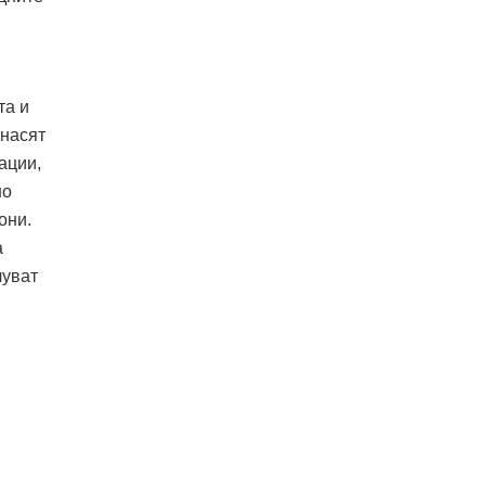
та и
внасят
ации,
но
они.
а
луват