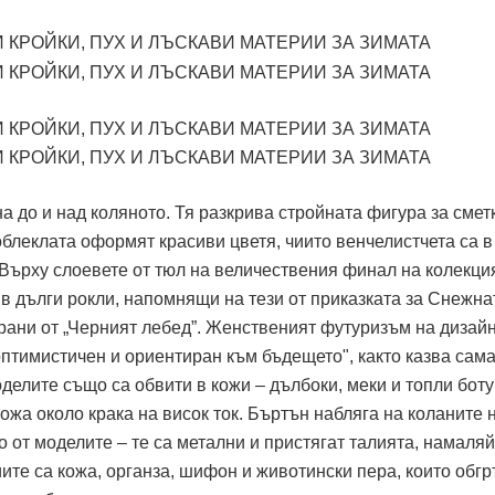
а до и над коляното. Тя разкрива стройната фигура за смет
блеклата оформят красиви цветя, чиито венчелистчета са в
 Върху слоевете от тюл на величествения финал на колекци
в дълги рокли, напомнящи на тези от приказката за Снежна
ирани от „Черният лебед”. Женственият футуризъм на дизай
 оптимистичен и ориентиран към бъдещето", както казва сам
делите също са обвити в кожи – дълбоки, меки и топли бот
жа около крака на висок ток. Бъртън набляга на коланите 
о от моделите – те са метални и пристягат талията, намаля
ите са кожа, органза, шифон и животински пера, които обг