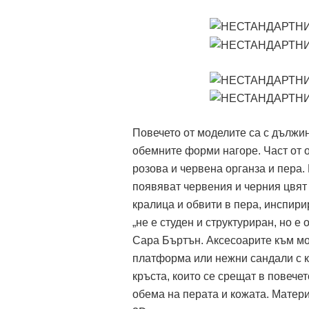
Повечето от моделите са с дължин
обемните форми нагоре. Част от о
розова и червена органза и пера.
появяват червения и черния цвят 
кралица и обвити в пера, инспир
„не е студен и структуриран, но е
Сара Бъртън. Аксесоарите към мо
платформа или нежни сандали с ко
кръста, които се срещат в повечет
обема на перата и кожата. Матери