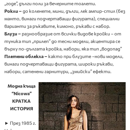
„годе”, дълги поли за вечерните тоалети.
Рокли –
до коленете, мини, дълги, лек ампир-стил (без
манто, винаги подчертаващи фигурата), специални
варианти за ръкавите, кимоно, ръкави с набор.
Блузи –
разнообразие от всички видове кройки – от
туника тип „прилеп” до тесни модели, акцентира се
върху по-дългата кройка, набори, яка тип „водопад”
Плетени облекла –
както при блузите –нови модели,
винаги подчертаващи фигурата, широки ръкави,
набори, сатенени гарнитури, „змийски” ефекти.
Модна къща
“
Nico
wa
”
КРАТКА
ИСТОРИЯ
► През 1985 г.