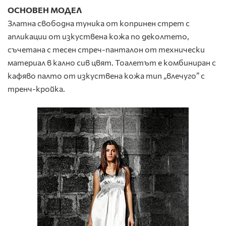
ОСНОВЕН МОДЕЛ
Златна свободна туника от копринен стрет с
апликации от изкуствена кожа по деколтето,
съчетана с тесен стреч-панталон от технически
материал в кално сив цвят. Тоалетът е комбиниран с
кафяво палто от изкуствена кожа тип „влечуго” с
тренч-кройка.