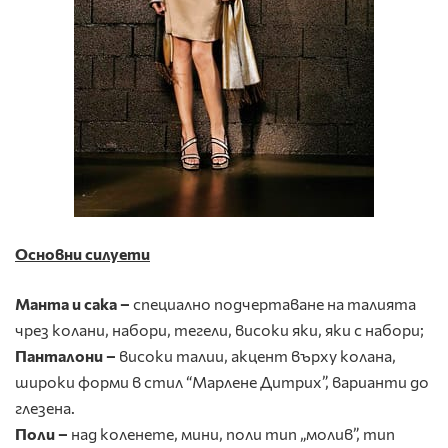
Основни силуети
Манта и сака –
специално подчертаване на талията
чрез колани, набори, тегели, високи яки, яки с набори;
Панталони –
високи талии, акцент върху колана,
широки форми в стил “Марлене Дитрих”, варианти до
глезена.
Поли –
над коленете, мини, поли тип „молив”, тип