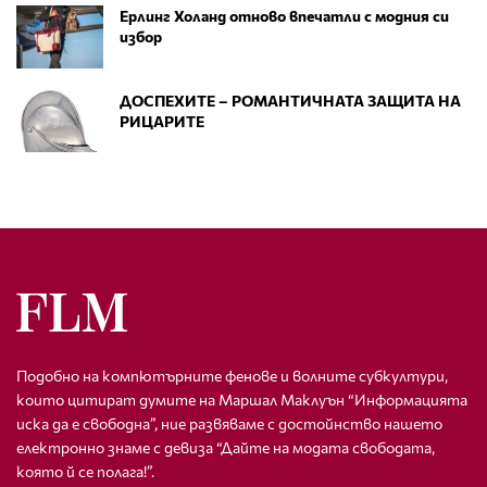
Ерлинг Холанд отново впечатли с модния си
избор
ДОСПЕХИТЕ – РОМАНТИЧНАТА ЗАЩИТА НА
РИЦАРИТЕ
Подобно на компютърните фенове и волните субкултури,
които цитират думите на Маршал Маклуън “Информацията
иска да е свободна”, ние развяваме с достойнство нашето
електронно знаме с девиза “Дайте на модата свободата,
която й се полага!”.