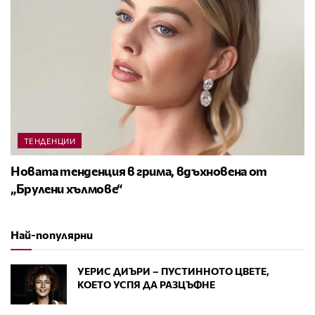
ТЕНДЕНЦИИ
Новата тенденция в грима, вдъхновена от
„Брулени хълмове“
Най-популярни
УЕРИС ДИЪРИ – ПУСТИННОТО ЦВЕТЕ,
КОЕТО УСПЯ ДА РАЗЦЪФНЕ