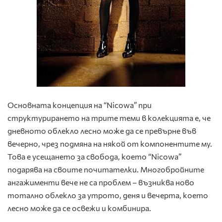
Основната концепция на “Nicowa” при
структурирането на трите теми в колекцията е, че
дневното облекло лесно може да се превърне във
вечерно, чрез подмяна на някой от компонентите му.
Това е усещането за свобода, което “Nicowa”
подарява на своите почитателки. Многобройните
ангажименти вече не са проблем – възниква ново
тотално облекло за утрото, деня и вечерта, което
лесно може да се освежи и комбинира.