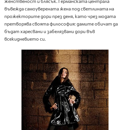
женственост и блясък. Германската централа
въвежда самоуверената жена под светлината на
прожекторите дори през деня, като чрез модата
претворява своята философия: дамите обичат да
бъдат харесвани и забелязвани дори във
всекидневието си.