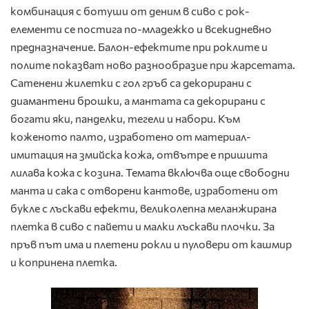
комбинация с ботуши от деним в сиво с рок-
елементи се постига по-младежко и всекидневно
предназначение. Балон-ефектите при роклите и
полите показват ново разнообразие при жарсетата.
Сатенени жилетки с гол гръб са декорирани с
диамантени брошки, а мантата са декорирани с
богати яки, панделки, тегели и набори. Към
коженото палто, изработено от материал-
имитация на змийска кожа, отвътре е пришита
лилава кожа с козина. Темата включва още свободни
манта и сака с отворени кантове, изработени от
букле с лъскави ефекти, великолепна меланжирана
плетка в сиво с пайети и малки лъскави плочки. За
пръв път има и плетени рокли и пуловери от кашмир
и копринена плетка.