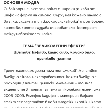
ОСНОВЕН МОДЕЛ
Сива копринена стреч-рокля с широки ръкави от
шифон с форма на кимоно, върху нея кожено палто с
връзки, с щампа тип „крокодилска кожа” и с отворени
кантове, която създава очарователен контраст
между небрежност и секси.
ТЕМА “ВЕЛИКОЛЕПНИ ЕФЕКТИ”
Цветове
:
кафяво
,
кално сиво
,
мръсно бяло
,
оранжево
,
златно
Тренч-палто, модерна пола тип „молив”, женствен
блейзър с колан, екстравагантен кожен блейзър с
подходяща чанта и змийски елементи – това са
акцентите в третата тема от колекция есен-зима
2008-2009. Релефни кадифени материи с вафлен
ефект се представят в нови младежки кройки, като
мини и якета с цип. Лъскави златни и оранжеви блузи