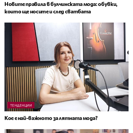
Новите правила в булчинската мода: обувки,
които ще носите и след сватбата
ТЕНДЕНЦИИ
Кое е най-важното за лятната мода?