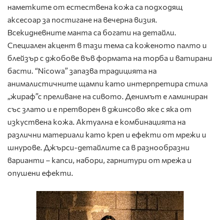
наметките от естествена кожа са подходящ
аксесоар за постигане на вечерна визия.
Всекидневните манта са богати на детайли.
Специален акцент в тази тема са коженото палто и
блейзър с джобове във формата на торба и ватирани
басти. “Nicowa” запазва традицията на
анималистичните щампи като интерпретира стила
„жираф”с преливане на сивото. Денимът е ламиниран
със злато и е претворен в джинсово яке с яка от
изкуствена кожа. Актуална е комбинацията на
различни материали като креп и ефекти от мрежи и
шнурове. Джърси-детайлите са в разнообразни
варианти – капси, набори, гарнитури от мрежа и
опушени ефекти.