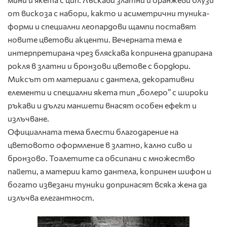
от вискоза с набори, както и асиметрични туника-
форми и специални леопардови щампи поставят
новите цветови акценти. Вечерната тема е
интерпретирана чрез бляскава копринена драпирана
рокля в златни и бронзови цветове с бордюри.
Миксът от материали с дантела, декоративни
елементи и специални якета тип „болеро” с широки
ръкави и дълги маншети внасят особен ефект и
излъчване.
Официалната тема блести благодарение на
цветовото оформление в златно, кално сиво и
бронзово. Тоалетите са обсипани с множество
пайети, а материи като дантела, копринен шифон и
богато извезани туники допринасят всяка жена да
излъчва елегантност.