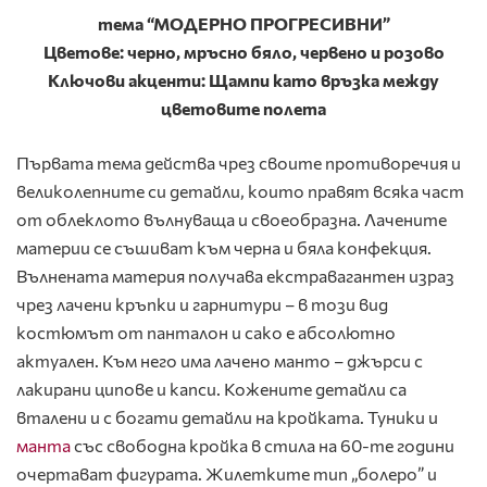
тема
“МОДЕРНО ПРОГРЕСИВНИ”
Цветове
:
черно
,
мръсно бяло
,
червено и розово
Ключови акценти: Щампи като връзка между
цветовите полета
Първата тема действа чрез своите противоречия и
великолепните си детайли, които правят всяка част
от облеклото вълнуваща и своеобразна. Лачените
материи се съшиват към черна и бяла конфекция.
Вълнената материя получава екстравагантен израз
чрез лачени кръпки и гарнитури – в този вид
костюмът от панталон и сако е абсолютно
актуален. Към него има лачено манто – джърси с
лакирани ципове и капси. Кожените детайли са
вталени и с богати детайли на кройката. Туники и
манта
със свободна кройка в стила на 60-те години
очертават фигурата. Жилетките тип „болеро” и