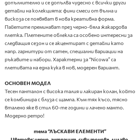
допълнително и се допълва чудесно с всички други
детайли на колекцията: фини смеси от вълна и
вискоза се появяват в нова креативна форма.
Пайетите преминават през черно-бяла жакардова
плетка. Плетените облекла са особено интересни за
следващия сезон и се акцентират с детайли като
напр. гарнитури от сатен, специални вариации на
ръкавите и набори. Характерни за “Nicowa” са
плетивата на една кука в нов, модерен вариант.
ОСНОВЕН МОДЕЛ
Тесен панталон с висока талия и лакиран колан, който
се комбинира с блуза с щампа. Към тях късо, тясно
вталено яке в стил 60-те години и лачено манто.
Модерно ретро!
тема
“ЛЪСКАВИ ЕЛЕМЕНТИ”
Цветове
:
черно
,
антрацит
,
сиви тонове
,
лилаво
,