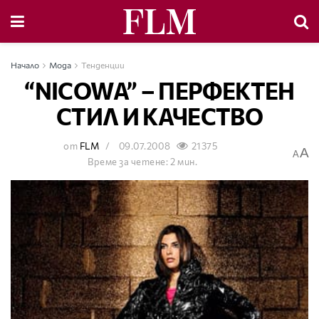
Начало
Мода
Тенденции
“NICOWA” – ПЕРФЕКТЕН
СТИЛ И КАЧЕСТВО
от
FLM
09.07.2008
21375
A
A
Време за четене: 2 мин.