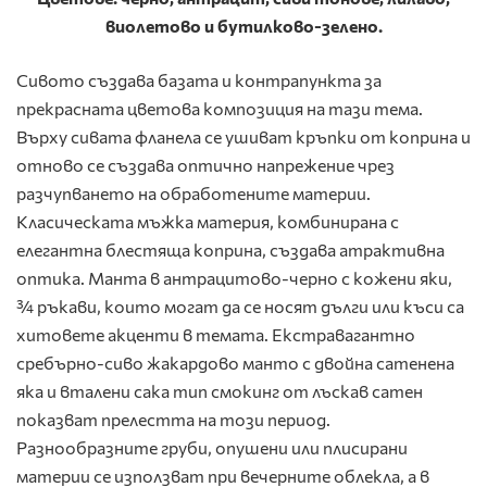
виолетово
и
бутилково-зелено
.
Сивото създава базата и контрапункта за
прекрасната цветова композиция на тази тема.
Върху сивата фланела се ушиват кръпки от коприна и
отново се създава оптично напрежение чрез
разчупването на обработените материи.
Класическата мъжка материя, комбинирана с
елегантна блестяща коприна, създава атрактивна
оптика. Манта в антрацитово-черно с кожени яки,
¾ ръкави, които могат да се носят дълги или къси са
хитовете акценти в темата. Екстравагантно
сребърно-сиво жакардово манто с двойна сатенена
яка и вталени сака тип смокинг от лъскав сатен
показват прелестта на този период.
Разнообразните груби, опушени или плисирани
материи се използват при вечерните облекла, а в