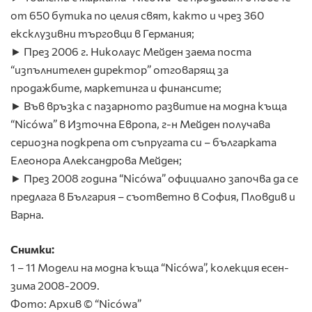
от 650 бутика по целия свят, както и чрез 360
ексклузивни търговци в Германия;
► През 2006 г. Николаус Мейден заема поста
“изпълнителен директор” отговарящ за
продажбите, маркетинга и финансите;
► Във връзка с пазарното развитие на модна къща
“Nicówa” в Източна Европа, г-н Мейден получава
сериозна подкрепа от съпругата си – българката
Елеонора Александрова Мейден;
► През 2008 година “Nicówa” официално започва да се
предлага в България – съответно в София, Пловдив и
Варна.
Снимки:
1 – 11 Модели на модна къща “Nicówa”, колекция есен-
зима 2008-2009.
Фото: Архив © “Nicówa”