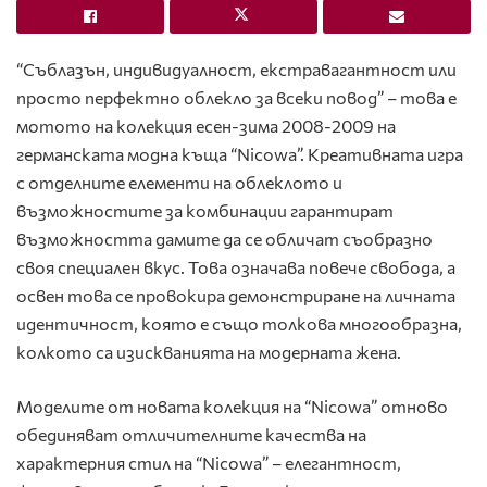
“Съблазън, индивидуалност, екстравагантност или
просто перфектно облекло за всеки повод” – това е
мотото на колекция есен-зима 2008-2009 на
германската модна къща “Nicowa”. Креативната игра
с отделните елементи на облеклото и
възможностите за комбинации гарантират
възможността дамите да се обличат съобразно
своя специален вкус. Това означава повече свобода, а
освен това се провокира демонстриране на личната
идентичност, която е също толкова многообразна,
колкото са изискванията на модерната жена.
Моделите от новата колекция на “Nicowa” отново
обединяват отличителните качества на
характерния стил на “Nicowa” – елегантност,