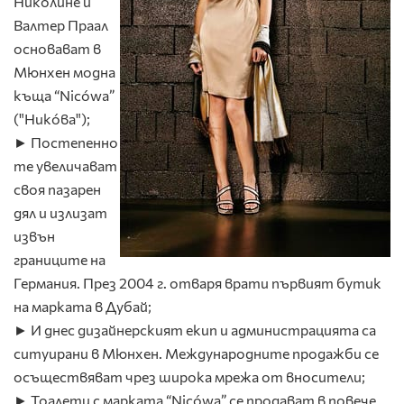
Николине и
Валтер Праал
основават в
Мюнхен модна
къща “Nicówa”
("Никóва");
► Постепенно
те увеличават
своя пазарен
дял и излизат
извън
границите на
Германия. През 2004 г. отваря врати първият бутик
на марката в Дубай;
► И днес дизайнерският екип и администрацията са
ситуирани в Мюнхен. Международните продажби се
осъществяват чрез широка мрежа от вносители;
► Тоалети с марката “Nicówa” се продават в повече