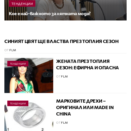
ТЕНДЕНЦИИ
Кое е най-важното за лятната мода?
СИНИЯТ ЦВЯТ ЩЕ ВЛАСТВА ПРЕЗ ТОПЛИЯ СЕЗОН
ТЕНДЕНЦИИ
ОТ
FLM
ЖЕНАТА ПРЕЗ ТОПЛИЯ
ТЕНДЕНЦИИ
СЕЗОН: ЕФИРНА И ОПАСНА
ОТ
FLM
МАРКОВИТЕ ДРЕХИ –
ТЕНДЕНЦИИ
ОРИГИНАЛ ИЛИ MADE IN
CHINA
ОТ
FLM