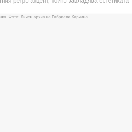
тния ретро акцент, който завладява естетиката