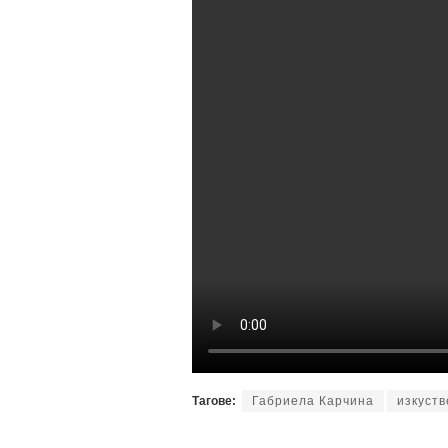
Тагове:
Габриела Карчина
изкуств