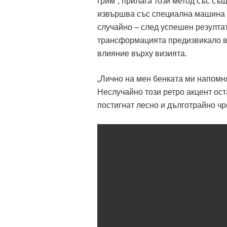
грим“, прилага този метод със съ
извършва със специална машина и 
случайно – след успешен резултат
трансформацията предизвикало въ
влияние върху визията.
„Лично на мен бенката ми напомн
Неслучайно този ретро акцент ост
постигнат лесно и дълготрайно чр