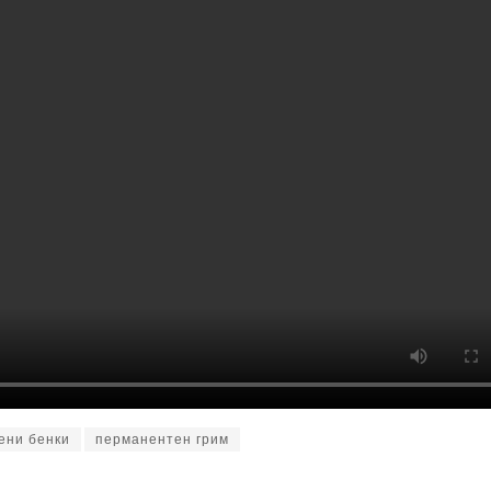
ени бенки
перманентен грим