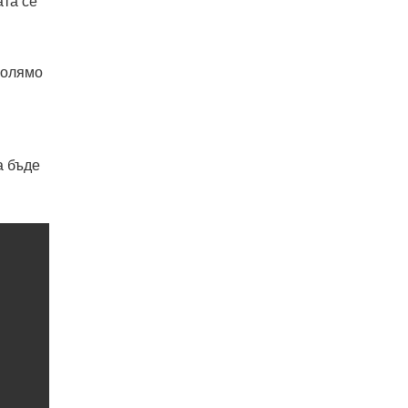
ата се
голямо
а бъде