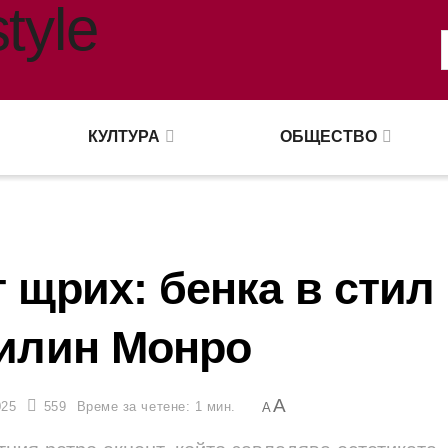
КУЛТУРА
ОБЩЕСТВО
 щрих: бенка в стил
илин Монро
A
025
559
Време за четене: 1 мин.
A