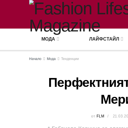
МОДА
ЛАЙФСТАЙЛ
Начало
Мода
Тенденции
Перфектният
Мер
от
FLM
21.03.2