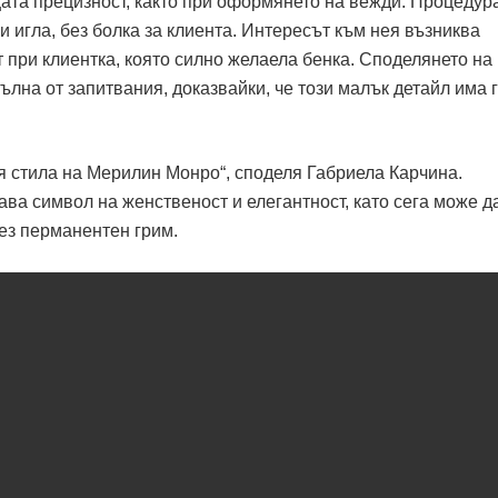
щата прецизност, както при оформянето на вежди. Процедур
игла, без болка за клиента. Интересът към нея възниква
 при клиентка, която силно желаела бенка. Споделянето на
лна от запитвания, доказвайки, че този малък детайл има 
я стила на Мерилин Монро“, споделя Габриела Карчина.
ава символ на женственост и елегантност, като сега може д
ез перманентен грим.