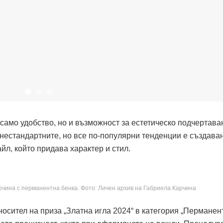
само удобство, но и възможност за естетическо подчертава
-нестандартните, но все по-популярни тенденции е създава
йл, който придава характер и стил.
рчина с перманентна бенка. Фото: Личен архив на Габриела Карчина
осител на приза „Златна игла 2024“ в категория „Перманен