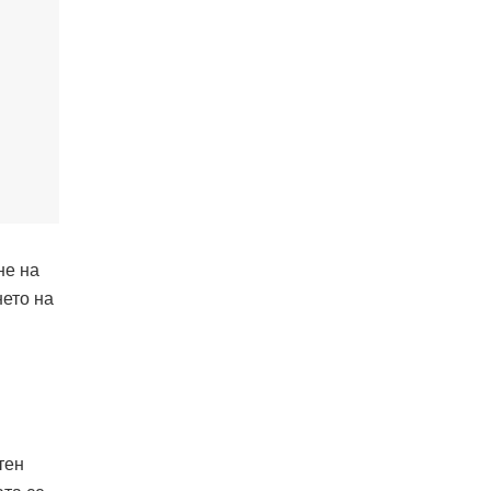
не на
нето на
тен