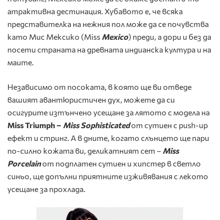
атрактивна дестинация. Хубавото е, че всяка
представителка на нежния пол може да се почувства
като Мис Мексико (Miss
Mexico
) преди, а дори и без да
посети страната на древната индианска култура и на
маите.
Независимо от посоката, в която ще ви отведе
вашият авантюристичен дух, можете да си
осигурите изтънчено усещане за лятото с модела на
Miss Triumph –
Miss
Sophisticated
от сутиен с push-up
ефект и стринг. А в дните, когато слънцето ще пари
по-силно кожата ви, деликатният сет –
Miss
Porcelain
от подплатен сутиен и хипстер в светло
синьо, ще допълни приятните изживявания с лекото
усещане за прохлада.