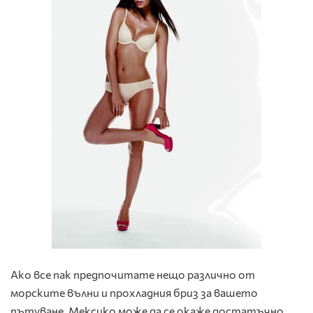
Ако все пак предпочитате нещо различно от
морските вълни и прохладния бриз за вашето
пътуване, Мексико може да се окаже достатъчно