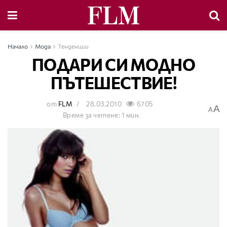
Начало
Мода
Тенденции
ПОДАРИ СИ МОДНО
ПЪТЕШЕСТВИЕ!
от
FLM
28.03.2010
6705
A
A
Време за четене: 1 мин.