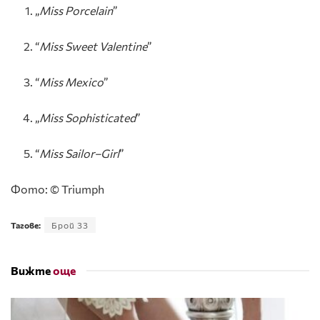
„
Miss
Porcelain
”
“
Miss
Sweet
Valentine
”
“
Miss
Mexico
”
„
Miss
Sophisticated
”
“
Miss
Sailor
–
Girl
”
Фото: © Triumph
Тагове:
Брой 33
Вижте
още