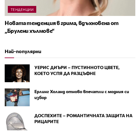
ТЕНДЕНЦИИ
Новата тенденция в грима, вдъхновена от
„Брулени хълмове“
Най-популярни
УЕРИС ДИЪРИ – ПУСТИННОТО ЦВЕТЕ,
КОЕТО УСПЯ ДА РАЗЦЪФНЕ
Ерлинг Холанд отново впечатли с модния си
избор
ДОСПЕХИТЕ – РОМАНТИЧНАТА ЗАЩИТА НА
РИЦАРИТЕ