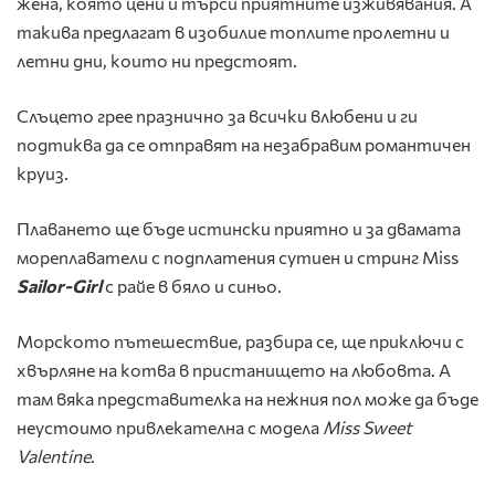
жена, която цени и търси приятните изживявания. А
такива предлагат в изобилие топлите пролетни и
летни дни, които ни предстоят.
Слъцето грее празнично за всички влюбени и ги
подтиква да се отправят на незабравим романтичен
круиз.
Плаването ще бъде истински приятно и за двамата
мореплаватели с подплатения сутиен и стринг Miss
Sailor-Girl
с райе в бяло и синьо.
Морското пътешествие, разбира се, ще приключи с
хвърляне на котва в пристанището на любовта. А
там вяка представителка на нежния пол може да бъде
неустоимо привлекателна с модела
Miss
Sweet
Valentine
.