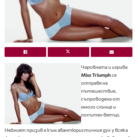
Чаровната и игрива
Miss Triumph
се
отправя на
пътешествие,
съпроводена от
много слънце и
попътен вятър.
Нейният призив е към авантюристичния дух у всяка