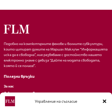
Подобно на компютърните фенове и волните субкултури,
които цитират думите на Маршал Маклуън “Информацията
иска да е свободна”, ние развяваме с достойнство нашето
електронно знаме с девиза “Дайте на модата свободата,
която й се полага!”.
Полезни връзки
За нас
Декларация за поверителност
Политика за бисквитки
Управление на съгласие
За контакти