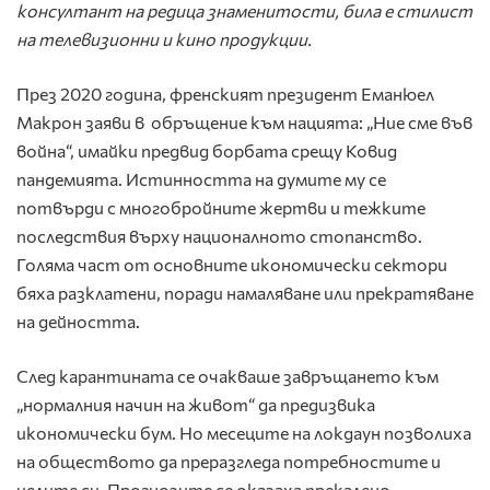
консултант на редица знаменитости, била е стилист
на телевизионни и кино продукции.
През 2020 година, френският президент Еманюел
Макрон заяви в обръщение към нацията: „Ние сме във
война“, имайки предвид борбата срещу Ковид
пандемията. Истинността на думите му се
потвърди с многобройните жертви и тежките
последствия върху националното стопанство.
Голяма част от основните икономически сектори
бяха разклатени, поради намаляване или прекратяване
на дейността.
След карантината се очакваше завръщането към
„нормалния начин на живот“ да предизвика
икономически бум. Но месеците на локдаун позволиха
на обществото да преразгледа потребностите и
целите си. Прогнозите се оказаха прекалено