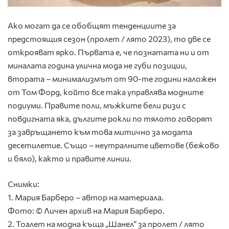
Ако могат да се обобщят тенденциите за
предстоящия сезон (пролет / лято 2023), то две се
открояват ярко. Първата е, че познатата ни и от
миналата година улична мода не губи позиции,
втората – минимализмът от 90-те години наложен
от Том Форд, който все така управлява модните
подиуми. Правите поли, мъжките бели ризи с
повдигната яка, дългите рокли по тялото говорят
за завръщането към това митично за модата
десетилетие. Също – неутралните цветове (бежово
и бяло), както и правите линии.
Снимки:
1. Мария Барберо – автор на материала.
Фото: © Личен архив на Мария Барберо.
2. Тоалет на модна къща „Шанел“ за пролет / лято