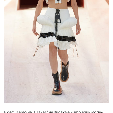
В дефилето на „Шанел“ не видяхме нито един модел