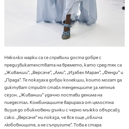
Няколко марки са се справили доста добре с
предизвикателствата на времето, като сред тях са
„Живанши“, „Версаче“, „Ами“, „Изабел Маран“, „Фенди“ и
„Прада“. Те показаха добри колекции, които могат да
диктуват стрийт стайл тенденциите за летния
сезон. „Живанши“ удачно постави денима на
пиедестал. Комбинациите варираха от цялостна
визия до обикновени дънки с черно мъжко овърсайз
сако. „Версаче“ ни показа, че все още „облича
любовниците, а не съпругите“. Това е стара