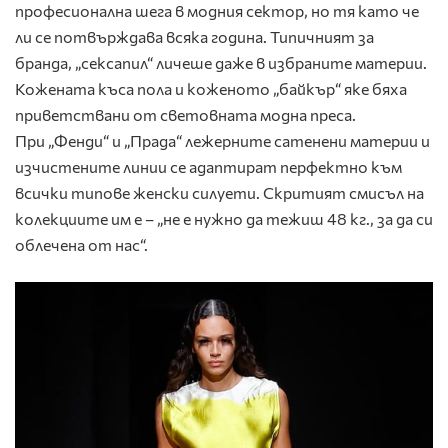
професионална шега в модния сектор, но тя като че
ли се потвърждава всяка година. Типичният за
бранда, „сексапил“ личеше даже в избраните материи.
Кожената къса пола и коженото „байкър“ яке бяха
приветствани от световната модна преса.
При „Фенди“ и „Прада“ лежерните сатенени материи и
изчистените линии се адаптират перфектно към
всички типове женски силуети. Скритият смисъл на
колекциите им е – „не е нужно да тежиш 48 кг., за да си
облечена от нас“.