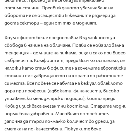
оптимистични. Предвижданото увеличаване на
оборота не се осъществи в желаните размери за
доста сектори – един от тях е модният.
Хоум офисът беше предоставил възможност за
свобода в начина на обличане. Появи се нова глобална
тенденция – долнище на пижама, риза и сако при видео
събранията. Комфортът, преди всичко останало, се
наложи като стил в офисите на големите европейски
столици със завръщането на хората по работните
си места. Все повече се набляга на кежуал облеклото
дори при професии (адвокати, финансисти, високо
управленски мениджърски позиции), които преди
Ковид изискваха елегантни костюми. Старите модни
норми бяха забравени. Масовият потребител
започна да търси по-малко количество дрехи, за
сметка на по-качествени. Покупките вече