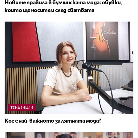
Новите правила в булчинската мода: обувки,
които ще носите и след сватбата
ТЕНДЕНЦИИ
Кое е най-важното за лятната мода?