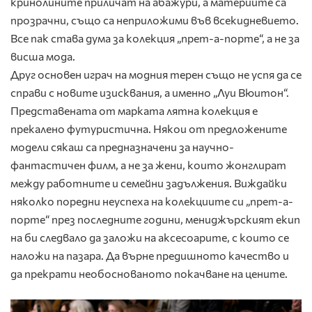
кринолините приличат на абажури, а материите са
прозрачни, също са неприложими във всекидневието.
Все пак става дума за колекция „прет-а-порте“, а не за
висша мода.
Друг основен играч на модния терен също не успя да се
справи с новите изисквания, а именно „Луи Вюитон“.
Представената от марката лятна колекция е
прекалено футуристична. Някои от предложените
модели сякаш са предназначени за научно-
фантастичен филм, а не за жени, които жонглират
между работните и семейни задължения. Виждайки
няколко поредни неуспеха на колекциите си „прет-а-
порте“ през последните години, мениджърският екип
на би следвало да заложи на аксесоарите, с които се
наложи на пазара. Да върне предишното качество и
да прекрати необоснованото покачване на цените.