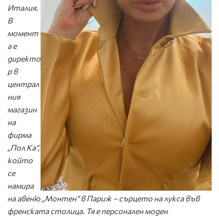
Италия.
В
момент
а е
директо
р в
централ
ния
магазин
на
фирма
„Пол Ка“,
който
се
намира
на авеню „Монтен“ в Париж – сърцето на лукса във
френската столица. Тя е персонален моден