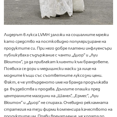
Лидерът в лукса LVMH заложи на социалните мрежи
като средство на постковидно популяризиране на
продуктите си. При него добре платени инфлуенсъри
публикуваха съдържание с чанти „Диор“ и „Луи
Вюитон“, за да привлекат клиенти към брандовете.
Появиха се дори и медицински маски за лице на
модните къщи със съответните луксозни цени.
Факт, е че утвърденото име на бранда продължава
да въздейства и продава. Дългите опашки пред
централните магазини на „Шанел“, „Ермес“, „Луи
Вюитон“ и „Диор“ не спираха. Очевидно рекламната
стратегия на тези фирми компенсира качеството на
продуктите им. Прави впечатление, че хората по