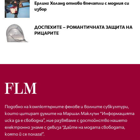
Ерлинг Холанд отново впечатли с модния си
избор
ДОСПЕХИТЕ – РОМАНТИЧНАТА ЗАЩИТА НА
РИЦАРИТЕ
Подобно на компютърните фенове и волните субкултури,
които цитират думите на Маршал Маклуън “Информацията
иска да е свободна”, ние развяваме с достойнство нашето
електронно знаме с девиза “Дайте на модата свободата,
която й се полага!”.