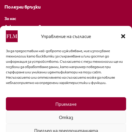
Полезни връзки
За нас
Декларация за поверителност
Политика за бисквитки
Управление на съгласие
За контакти
За да предоставим най-доброто изживяване, ние използваме
технологии като бисквитки за съхраняване и/или достъп до
editor@fashion-lifestyle.net
информация за устройството. Съгласието с тези технологии ще ни
позволи да обработваме данни, като например поведение при
+359 88 227 33 47
сърфиране или уникални идентификатори на този сайт.
Несъгласието или оттеглянето на съгласието може да повлияе
неблагоприятно на определени характеристики и функции.
Последвайте ни
Facebook
Приемане
Отказ
Преглед на предпочитанията