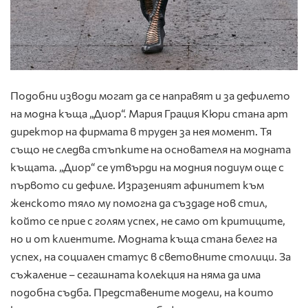
Подобни изводи могат да се направят и за дефилето
на модна къща „Диор“. Мария Грация Кюри стана арт
директор на фирмата в труден за нея момент. Тя
също не следва стъпките на основателя на модната
къщата. „Диор“ се утвърди на модния подиум още с
първото си дефиле. Изразеният афинитет към
женското тяло му помогна да създаде нов стил,
който се прие с голям успех, не само от критиците,
но и от клиентите. Модната къща стана белег на
успех, на социален статус в световните столици. За
съжаление – сегашната колекция на няма да има
подобна съдба. Представените модели, на които