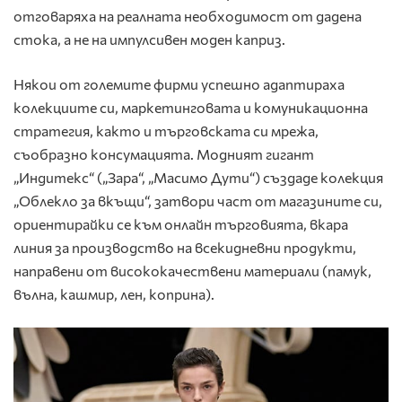
отговаряха на реалната необходимост от дадена
стока, а не на импулсивен моден каприз.
Някои от големите фирми успешно адаптираха
колекциите си, маркетинговата и комуникационна
стратегия, както и търговската си мрежа,
съобразно консумацията. Модният гигант
„Индитекс“ („Зара“, „Масимо Дути“) създаде колекция
„Облекло за вкъщи“, затвори част от магазините си,
ориентирайки се към онлайн търговията, вкара
линия за производство на всекидневни продукти,
направени от висококачествени материали (памук,
вълна, кашмир, лен, коприна).