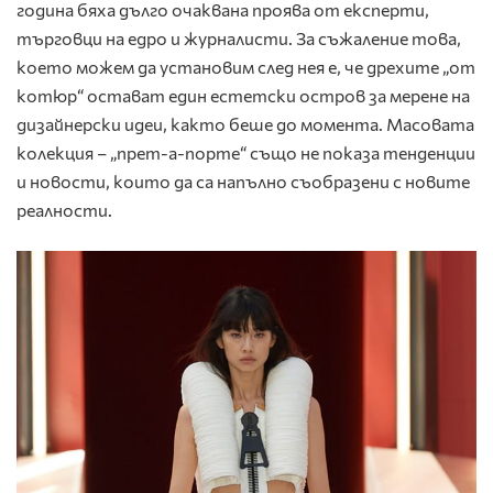
година бяха дълго очаквана проява от експерти,
търговци на едро и журналисти. За съжаление това,
което можем да установим след нея е, че дрехите „от
котюр“ остават един естетски остров за мерене на
дизайнерски идеи, както беше до момента. Масовата
колекция – „прет-а-порте“ също не показа тенденции
и новости, които да са напълно съобразени с новите
реалности.