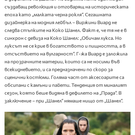
създаващ революция и отговарящ на историческата
епоха като „малката черна рокля“. Сегашната
дизайнерка на модния лейбъл – Виржини Виард
не
следва стъпките на Коко Шанел. Факт е, че тя не е в
синхрон с девиза на Коко Шанел: „Обичам лукса. Но
луксът не се крие в богатството и пищността, а в
отсъствието на вулгарност“. Г-жа Виард е заложила
на прозрачните материи, които са не носими във
всекидневието, и са предназначени по скоро за
сценични костюми. Голяма част от аксесоарите са
обсипани с камъни и пайети. Тенденция от миналият
сезон, която беше видяна в дефилето на „Прада“. В
заключение – при „Шанел“ нямаше нищо от „Шанел“.