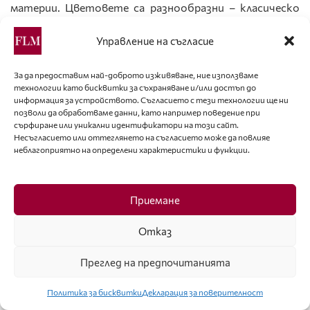
материи. Цветовете са разнообразни – класическо
черно, сиво, лилаво, тюркоазено, нежната и топла
Управление на съгласие
гама на бежовото.
За да предоставим най-доброто изживяване, ние използваме
технологии като бисквитки за съхраняване и/или достъп до
информация за устройството. Съгласието с тези технологии ще ни
позволи да обработваме данни, като например поведение при
сърфиране или уникални идентификатори на този сайт.
Несъгласието или оттеглянето на съгласието може да повлияе
неблагоприятно на определени характеристики и функции.
Приемане
Отказ
Преглед на предпочитанията
Политика за бисквитки
Декларация за поверителност