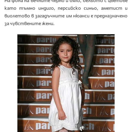
На фона на вечните черно и бяло, бельото с цветове
като тъмно индиго, персийско синьо, аметист и
виолетово в загадъчните им нюанси е предназначено
за чувствените жени.