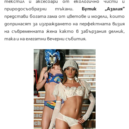
текстил и аксесоари от екологично чисти и
природосъобразни тъкани.
Бутик
„Азалия”
представи богата гама от цветове и модели, които
допринасят за изграждането на перфектната визия
на съвременната жена както в забързания делник,
така и на елегатни вечерни събития.