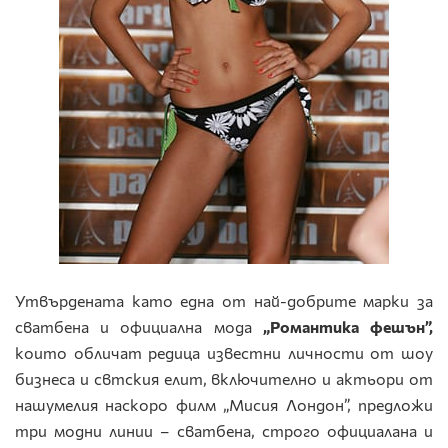
Утвърдената като една от най-добрите марки за
сватбена и официална мода
„Романтика фешън”,
които обличат редица известни личности от шоу
бизнеса и свтския елит, включително и актьори от
нашумелия наскоро филм „Мисия Лондон”, предложи
три модни линии – сватбена, строго официалана и