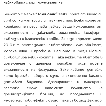
най-новата спортно-елегантна.
Бельото с марка
“Тони Ланс”
заяви присъствието си
с луксозни материи и изтънчен стил. Всеки модел от
колекциите представи завладяваща комбинация от
елегантност и закачлива романтика, комфорт,
съблазън и класически кройки. За сезон пролет-лято
2010 г. фирмата залага на цветовете – слонова кост,
морска пяна и праскова. Бельото в тези нюанси
символизира невинността. Така нежните цветове в
допълнение с дантела придават още повече
елегантност на фигурата. Закачливите детайли
като красиви набори и изящни скъпоценни камъни
допълват визията. Драпираните и плисирани
платове смело напомнят величието на
древногръцките богини, но прозрачните и
многопластови ефекти също така са водещ фактор.