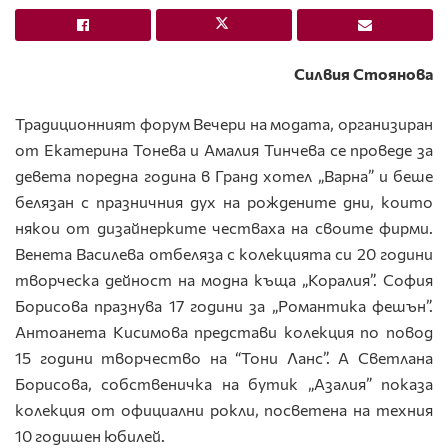
Силвия Стоянова
Традиционният форум Вечери на модата, организиран
от Екатерина Тонева и Амалия Тинчева се проведе за
девета поредна година в Гранд хотел „Варна” и беше
белязан с празничния дух на рождените дни, които
някои от дизайнерките честваха на своите фирми.
Венета Василева отбеляза с колекцията си 20 години
творческа дейност на модна къща „Коралия”. София
Борисова празнува 17 години за „Романтика фешън”.
Антоанета Кисимова представи колекция по повод
15 години творчество на “Тони Ланс”. А Светлана
Борисова, собственичка на бутик „Азалия” показа
колекция от официални рокли, посветена на техния
10 годишен юбилей.