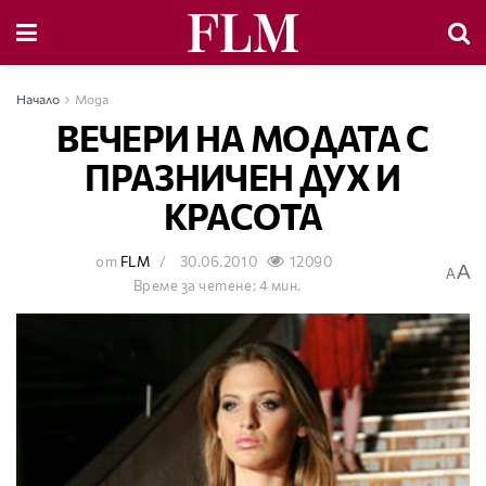
Начало
Мода
ВЕЧЕРИ НА МОДАТА С
ПРАЗНИЧЕН ДУХ И
КРАСОТА
от
FLM
30.06.2010
12090
A
A
Време за четене: 4 мин.