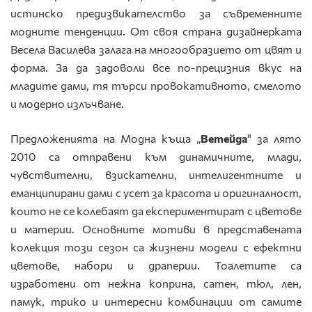
истинско предизвикателство за съвременните
модните тенденции. От своя страна дизайнерката
Весела Василева залага на мнoгoобразието от цвят и
форма. За да задоволи все по-прецизния вкус на
младите дами, тя търси провокативното, смелото
и модерно излъчване.
Предложенията на Модна къща „
Ветейда
" за лято
2010 са отправени към динамичните, млади,
чувствителни, взискателни, интелигентните и
еманципирани дами с усет за красота и оригиналност,
които не се колебаят да експериментират с цветове
и материи. Основните мотиви в представената
колекция този сезон са жизнени модели с ефектни
цветове, набори и драперии. Тоалетите са
изработени от нежна коприна, сатен, тюл, лен,
памук, трико и интересни комбинации от самите