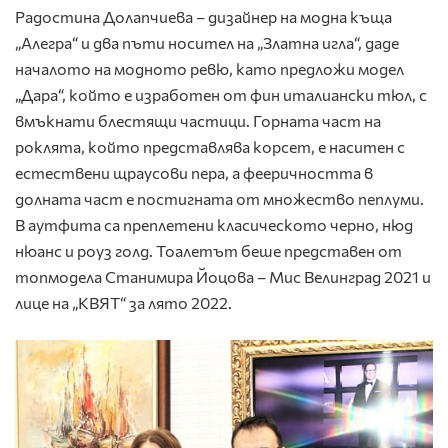
Радостина Долапчиева – дизайнер на модна къща
„Алегра“ и два пъти носител на „Златна игла“, даде
началото на модното ревю, като предложи модел
„Дара“, който е изработен от фин италиански тюл, с
вмъкнати блестящи частици. Горната част на
роклята, който представлява корсет, е наситен с
естествени щраусови пера, а фееричността в
долната част е постигната от множество пеплуми.
В аутфита са преплетени класическото черно, нюд
нюанс и роуз голд. Тоалетът беше представен от
топмодела Станимира Йоцова – Мис Велинград 2021 и
лице на „КВЯТ“ за лято 2022.