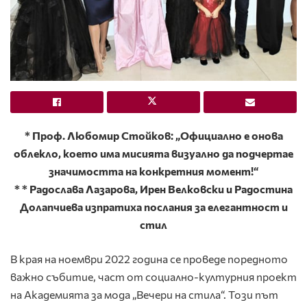
* Проф. Любомир Стойков: „Официално е онова
облекло, което има мисията визуално да подчертае
значимостта на конкретния момент!“
* * Радослава Лазарова, Ирен Велковски и Радостина
Долапчиева изпратиха послания за елегантност и
стил
В края на ноември 2022 година се проведе поредното
важно събитие, част от социално-културния проект
на Академията за мода „Вечери на стила“. Този път