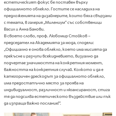
естетическият фокус бе поставен върху
официалното облекло. Гостите се насладиха на
предложенията на дизайнерите, които бяха свързани
с темата, в галерия „Милениум“ със собственици
Васил и Анна Банови.
В своето слово, проф. Любомир Стойков –
председател на Академията за мода, сподели:
„Официално е онова облекло, което има мисията да
прекъсне и разчупи всекидневието, визуално да
подчертае значимостта на конкретния момент,
важността на конкретния случай. Колкото и да е
категоричен дрескодът за официалното облекло,
има предостатъчно място за проява на
индивидуалност, различност и нюансираност, стига
тя да подсилва естетическото въздействие или пък
да изпраща важно послание!“.