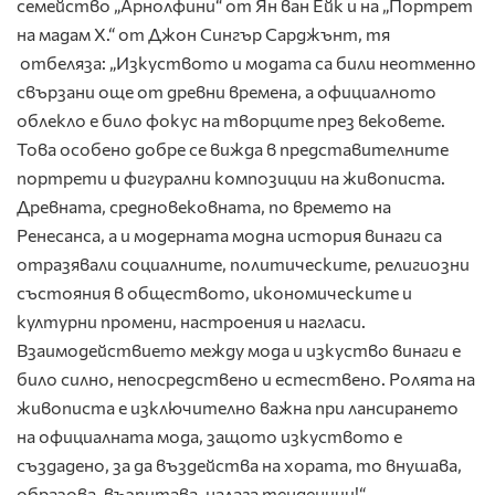
семейство „Арнолфини“ от Ян ван Ейк и на „Портрет
на мадам Х.“ от Джон Сингър Сарджънт, тя
отбеляза: „Изкуството и модата са били неотменно
свързани още от древни времена, а официалното
облекло е било фокус на творците през вековете.
Това особено добре се вижда в представителните
портрети и фигурални композиции на живописта.
Древната, средновековната, по времето на
Ренесанса, а и модерната модна история винаги са
отразявали социалните, политическите, религиозни
състояния в обществото, икономическите и
културни промени, настроения и нагласи.
Взаимодействието между мода и изкуство винаги е
било силно, непосредствено и естествено. Ролята на
живописта е изключително важна при лансирането
на официалната мода, защото изкуството е
създадено, за да въздейства на хората, то внушава,
образова, възпитава, налага тенденции!“.