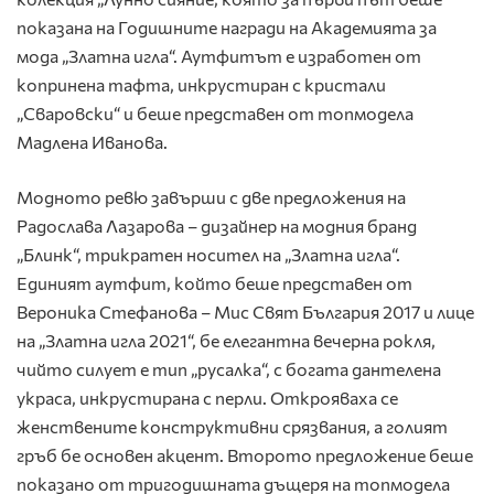
показана на Годишните награди на Академията за
мода „Златна игла“. Аутфитът е изработен от
копринена тафта, инкрустиран с кристали
„Сваровски“ и беше представен от топмодела
Мадлена Иванова.
Модното ревю завърши с две предложения на
Радослава Лазарова – дизайнер на модния бранд
„Блинк“, трикратен носител на „Златна игла“.
Единият аутфит, който беше представен от
Вероника Стефанова – Мис Свят България 2017 и лице
на „Златна игла 2021“, бе елегантна вечерна рокля,
чийто силует е тип „русалка“, с богата дантелена
украса, инкрустирана с перли. Открояваха се
женствените конструктивни срязвания, а голият
гръб бе основен акцент. Второто предложение беше
показано от тригодишната дъщеря на топмодела