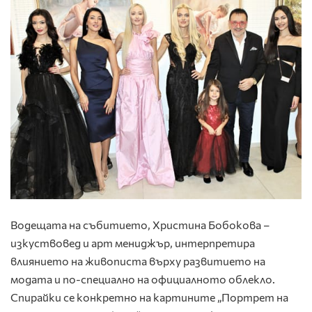
Водещата на събитието, Христина Бобокова –
изкуствовед и арт мениджър, интерпретира
влиянието на живописта върху развитието на
модата и по-специално на официалното облекло.
Спирайки се конкретно на картините „Портрет на