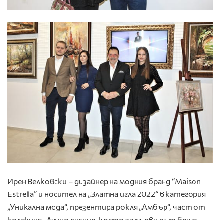
Ирен Велковски – дизайнер на модния бранд “Maison
Estrella” и носител на „Златна игла 2022“ в категория
„Уникална мода“, презентира рокля „Амбър“, част от
колекция „Лунно сияние, която за първи път беше