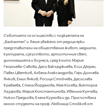
Събитието се осъществи с подкрепата на
„Балкантел“ и беше уважено от редица ярки
представители на обществения живот, медиите,
културата, изкуството, артистичния свят,
дипломацията и бизнеса, сред които Мария
Георгиева-Савова, Деси Бакърджиева, Есил Дюран,
Павел Цветков, Албена Александрова, Гери Дончева
Янков, Емил Янков, Росица Стойчева, Десислава
Краваева, Стела Йорданова, Мая Косева, Виктория
Лазарова, Мария Константинова, Ивелина Кунчева,
Никол Предьова, Елена Кузмова и др. Присъстваха
много студенти на проф. Любомир Стойков от