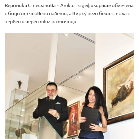
Вероника Стефанова – Анжи. Тя дефилираше облечена
с боди от червени пайети, а върху него беше с пола с
червен и черен тюл на точици.