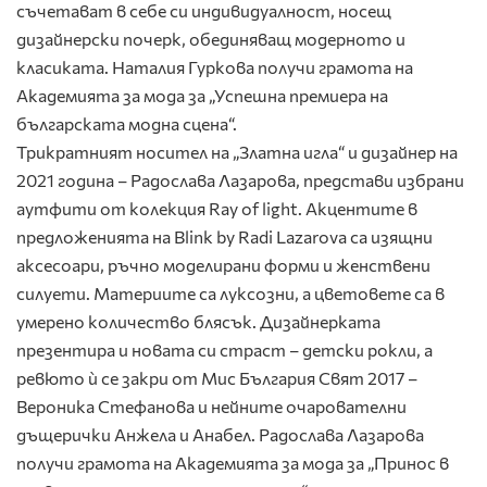
съчетават в себе си индивидуалност, носещ
дизайнерски почерк, обединяващ модерното и
класиката. Наталия Гуркова получи грамота на
Академията за мода за „Успешна премиера на
българската модна сцена“.
Трикратният носител на „Златна игла“ и дизайнер на
2021 година – Радослава Лазарова, представи избрани
аутфити от колекция Ray of light. Акцентите в
предложенията на Blink by Radi Lazarova са изящни
аксесоари, ръчно моделирани форми и женствени
силуети. Материите са луксозни, а цветовете са в
умерено количество блясък. Дизайнерката
презентира и новата си страст – детски рокли, а
ревюто ѝ се закри от Мис България Свят 2017 –
Вероника Стефанова и нейните очарователни
дъщерички Анжела и Анабел. Радослава Лазарова
получи грамота на Академията за мода за „Принос в