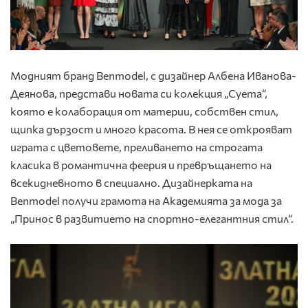
Модният бранд Benmodel, с дизайнер Албена Иванова-
Деянова, представи новата си колекция „Суета“,
която е колаборация от материи, собствен стил,
щипка дързост и много красота. В нея се открояват
играта с цветовете, преливането на строгата
класика в романтична феерия и превръщането на
всекидневното в специално. Дизайнерката на
Benmodel получи грамота на Академията за мода за
„Принос в развитието на спортно-елегантния стил“.