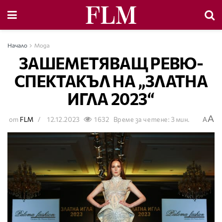
Начало
Мода
ЗАШЕМЕТЯВАЩ РЕВЮ-
СПЕКТАКЪЛ НА „ЗЛАТНА
ИГЛА 2023“
A
от
FLM
12.12.2023
1632
Време за четене: 3 мин.
A