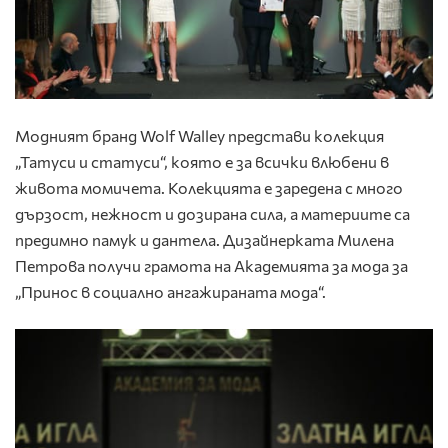
Модният бранд Wolf Walley представи колекция
„Татуси и статуси“, която е за всички влюбени в
живота момичета. Колекцията е заредена с много
дързост, нежност и дозирана сила, а материите са
предимно памук и дантела. Дизайнерката Милена
Петрова получи грамота на Академията за мода за
„Принос в социално ангажираната мода“.