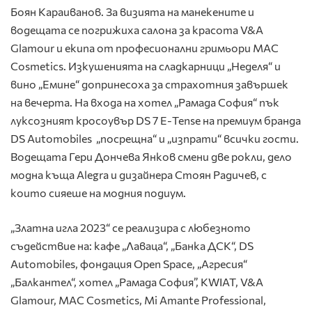
Боян Караиванов. За визията на манекените и
водещата се погрижиха салона за красота V&A
Glamour и екипа oт професионални гримьори MAC
Cosmetics. Изкушенията на сладкарници „Неделя“ и
вино „Емине“ допринесоха за страхотния завършек
на вечерта. На входа на хотел „Рамада София“ пък
луксозният кросоувър DS 7 Е-Tense на премиум бранда
DS Automobiles „посрещна“ и „изпрати“ всички гости.
Водещата Гери Дончева Янков смени две рокли, дело
модна къща Alegra и дизайнера Стоян Радичев, с
които сияеше на модния подиум.
„Златна игла 2023“ се реализира с любезното
съдействие на: кафе „Лаваца“, „Банка ДСК“, DS
Automobiles, фондация Open Space, „Агресия“
„Балкантел“, хотел „Рамада София”, KWIAT, V&A
Glamour, MAC Cosmetics, Mi Amante Professional,