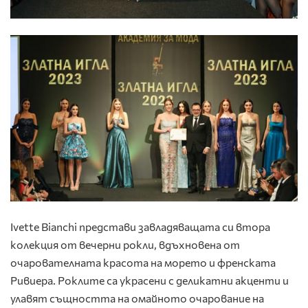
Ivette Bianchi представи завладяващата си втора
колекция от вечерни рокли, вдъхновена от
очарователната красота на морето и френската
Ривиера. Роклите са украсени с деликатни акценти и
улавят същността на омайното очарование на