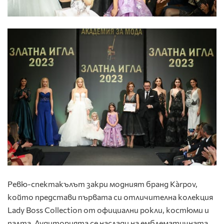
Ревю-спектакълът закри модният бранд Kа̀rpov,
който представи първата си отличителна колекция
Lady Boss Collection от официални рокли, костюми и
палта. Аудиторията се наслади на емблематичната