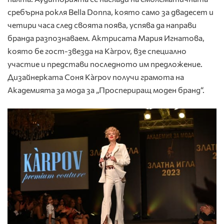
сребърна рокля Bella Donna, която само за двадесет и
четири часа след своята поява, успява да направи
бранда разпознаваем. Актрисата Мария Игнатова,
която бе гост-звезда на Kа̀rpov, взе специално
участие и представи последното им предложение.
Дизайнерката Соня Kа̀rpov получи грамота на
Академията за мода за „Проспериращ моден бранд“.