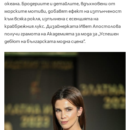
океана. Бродериите и детайлите, вдъхновени от
морските мотиви, добавят ефект на изтънченост
към всяка рокля, изпълнена с есенцията на
крайбрежния лукс. Дизайнерката Ивет Апостолова
получи грамота на Академията за мода за „Успешен
дебют на българската модна сцена“.