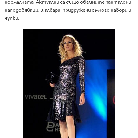
нормалната. Актуални са също обемните панталони,
наподобяващи шалвари, придружени с много набори и
чупки.