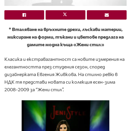
* В
таляване на връхните дрехи, лъскави материи,
м
иксиране на форми, тъкани и цветове предлага на
дамите модна къща «Жени стил»
Класика и екстравагантност са новите измерения на
елегантността през студения сезон, според
дизайнерката Евгения Живкова. На стилно ревю в
НДК тя представи новата си колекция есен-зима
2008-2009 за “Жени стил”.