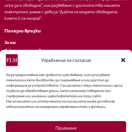
иска да е свободна”, ние развяваме с достойнство нашето
електронно знаме с девиза “Дайте на модата свободата,
която й се полага!”.
Полезни връзки
За нас
Декларация за поверителност
Политика за бисквитки
Управление на съгласие
За контакти
За да предоставим най-доброто изживяване, ние използваме
технологии като бисквитки за съхраняване и/или достъп до
editor@fashion-lifestyle.net
информация за устройството. Съгласието с тези технологии ще ни
позволи да обработваме данни, като например поведение при
+359 88 227 33 47
сърфиране или уникални идентификатори на този сайт.
Несъгласието или оттеглянето на съгласието може да повлияе
неблагоприятно на определени характеристики и функции.
Последвайте ни
Facebook
Приемане