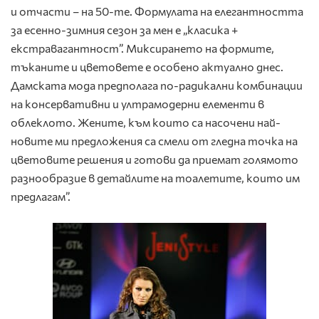
и отчасти – на 50-те. Формулата на елегантността
за есенно-зимния сезон за мен е „класика +
екстравагантност”. Миксирането на формите,
тъканите и цветовете е особено актуално днес.
Дамската мода предполага по-радикални комбинации
на консервативни и ултрамодерни елементи в
облеклото. Жените, към които са насочени най-
новите ми предложения са смели от гледна точка на
цветовите решения и готови да приeмат голямото
разнообразие в детайлите на тоалетите, които им
предлагам”.