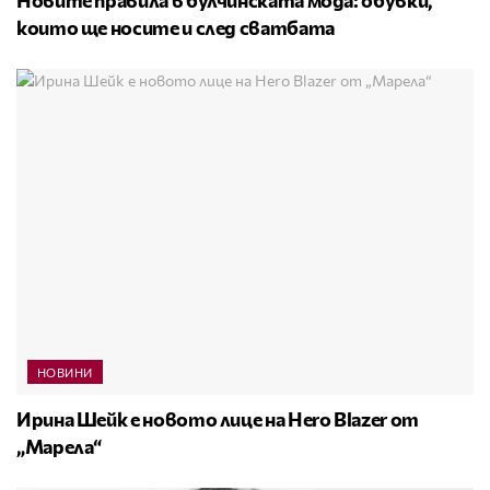
които ще носите и след сватбата
НОВИНИ
Ирина Шейк е новото лице на Hero Blazer от
„Марела“