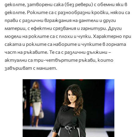
деколте, затворени сака (без ревери) с обемни яки в
деколте. Роклите са с разнообразни кройки, някои са
прави с различни вграждания на дантели и други
материи, с ефектни срязвания и гарнитури. Други
модели на роклите са с плохи и чупки. Характерно при
саката и роклите са наборите и чупките в горната
част на ръкавите. Те са с различни дължини –
актуални са три-четвъртите ръкави, които
завършват с маншет.