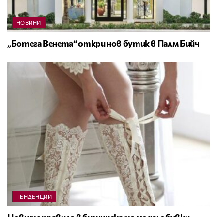
НОВИНИ
„Ботега Венета“ откри нов бутик в Палм Бийч
ТЕНДЕНЦИИ
Новите правила в булчинската мода: обувки,