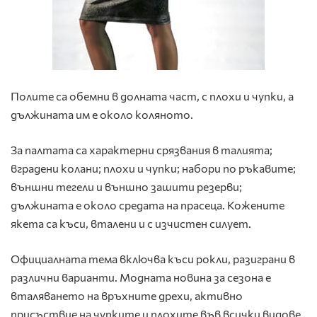
Полите са обемни в долната част, с плохи и чупки, а
дължината им е около коляното.
За палтата са характерни срязвания в талията;
вградени колани; плохи и чупки; набори по ръкавите;
външни тегели и външно зашити резерви;
дължината е около средата на прасеца. Кожените
якета са къси, вталени и с изчистен силует.
Официалната тема включва къси рокли, разиграни в
различни варианти. Модната новина за сезона е
вталяването на връхните дрехи, активно
присъствие на чупките и плохите във всички видове