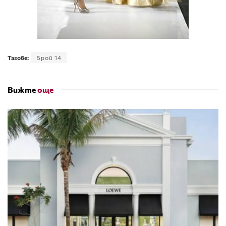
Тагове:
Брой 14
Вижте
още