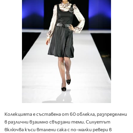
Колекцията е съставена от 60 облекла, разпределени
в различни взаимно свързани теми. Силуетът
включва къси вталени сака с по-малки ревери в