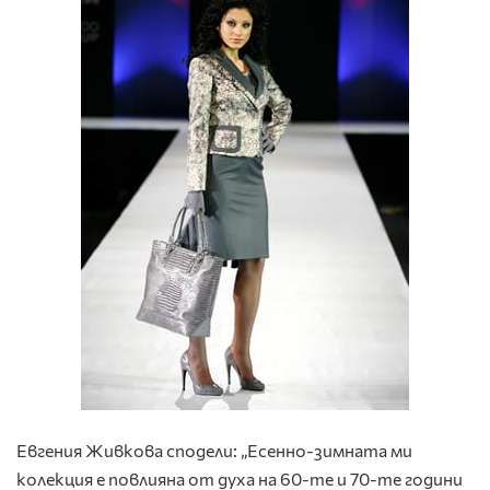
Евгения Живкова сподели: „Есенно-зимната ми
колекция е повлияна от духа на 60-те и 70-те години