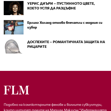
УЕРИС ДИЪРИ – ПУСТИННОТО ЦВЕТЕ,
КОЕТО УСПЯ ДА РАЗЦЪФНЕ
Ерлинг Холанд отново впечатли с модния си
избор
ДОСПЕХИТЕ – РОМАНТИЧНАТА ЗАЩИТА НА
РИЦАРИТЕ
Подобно на компютърните фенове и волните субкултури,
които цитират думите на Маршал Маклуън “Информацията