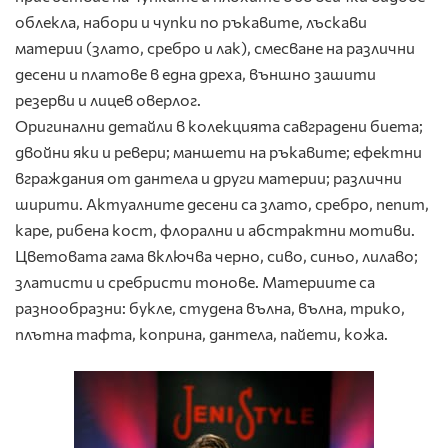
облекла, набори и чупки по ръкавите, лъскави
материи (злато, сребро и лак), смесване на различни
десени и платове в една дреха, външно зашити
резерви и лицев оверлог.
Оригинални детайли в колекцията савградени биета;
двойни яки и ревери; маншети на ръкавите; ефектни
вграждания от дантела и други материи; различни
ширити. Актуалните десени са злато, сребро, пепит,
каре, рибена кост, флорални и абстрактни мотиви.
Цветовата гама включва черно, сиво, синьо, лилаво;
златисти и сребристи тонове. Материите са
разнообразни: букле, студена вълна, вълна, трико,
плътна тафта, коприна, дантела, пайети, кожа.