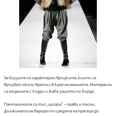
За блузите са характерни връзките, които се
връзват около врата и в края на маншета. Интересни
са моделите с къдри и жаба зашити по борда.
Панталоните са тип „цигара” – прави и тесни.
Дължината им варира от средата на прасеца до