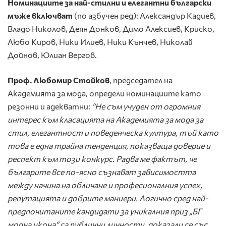
Номинациите за най-стилни и елегантни български
мъже включват
(по азбучен ред): Александър Кадиев,
Владо Николов, Деян Донков, Димо Алексиев, Криско,
Любо Киров, Ники Илиев, Ники Кънчев, Николай
Дойнов, Юлиан Вергов.
Проф. Любомир Стойков
, председател на
Академията за мода, определи номинациите като
резонни и адекватни:
“Не съм учуден от огромния
интерес към класацията на Академията за мода за
стил, елегантност и поведенческа култура, тъй като
това е една трайна тенденция, показваща доверие и
респект към този конкурс. Радва ме фактът, че
българите все по-ясно съзнават зависимостта
между начина на обличане и професионалния успех,
репутацията и добрите маниери. Логично сред най-
предпочитаните кандидати за уникалния приз „БГ
модна икона“ са публични личности, доказали се със