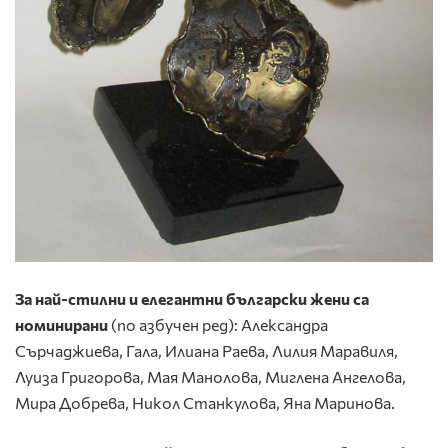
За най-стилни и елегантни български жени са
номинирани
(по азбучен ред): Александра
Сърчаджиева, Гала, Илиана Раева, Лилия Маравиля,
Луиза Григорова, Мая Манолова, Миглена Ангелова,
Мира Добрева, Никол Станкулова, Яна Маринова.