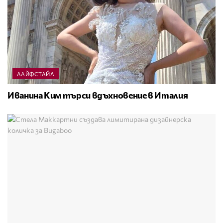
ЛАЙФСТАЙЛ
Иванина Ким търси вдъхновение в Италия