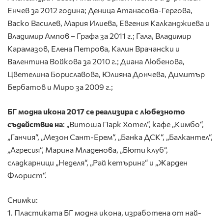
Енчев за 2012 година; Деница Атанасова-Гергова,
Васко Василев, Мария Илиева, Евгения Калканджиева и
Владимир Ампов – Графа за 2011 г.; Гала, Владимир
Карамазов, Елена Петрова, Калин Врачански и
Валентина Войкова за 2010 г.; Диана Любенова,
Цветелина Бориславова, Юлияна Дончева, Димитър
Бербатов и Миро за 2009 г.;
БГ модна икона 2017 се реализира с любезното
съдействие на
: „Витоша Парк Хотел“, кафе „Кимбо“,
„Ганчия“, „Мезон Сант-Ерем“, „Банка ДСК“, „Балкантел“,
„Агресия“, Марина Младенова, „Бюти клуб“,
сладкарници „Неделя“, „Рай кетъринг“ и „Жарден
Флорист“.
Снимки:
1. Пластиката БГ модна икона, изработена от най-