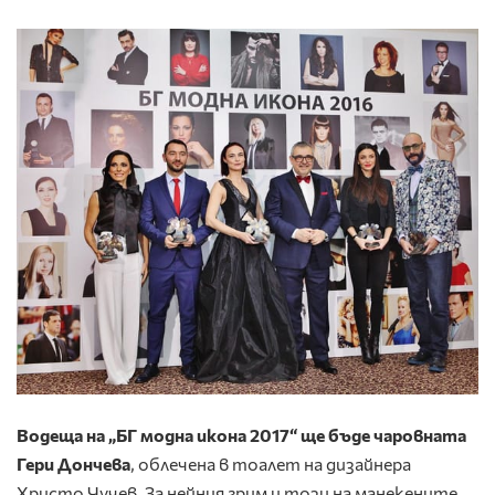
Водеща на „БГ модна икона 2017“ ще бъде чаровната
Гери Дончева
, облечена в тоалет на дизайнера
Христо Чучев. За нейния грим и този на манекените