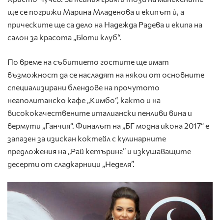
ще се погрижи Марина Младенова и екипът ѝ, а
прическите ще са дело на Надежда Радева и екипа на
салон за красота „Бюти клуб“.
По време на събитието гостите ще имат
възможност да се насладят на някои от основните
специализирани блендове на прочутото
неаполитанско кафе „Кимбо“, както и на
висококачествените италиански пенливи вина и
вермути „Ганчия“. Финалът на „БГ модна икона 2017“ е
запазен за изискан коктейл с кулинарните
предложения на „Рай кетъринг” и изкушаващите
десерти от сладкарници „Неделя”.