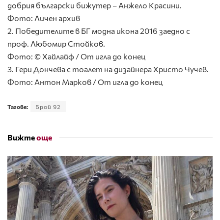
добрия български бижутер – Анжело Красини.
Фото: Личен архив
2. Победителите в БГ модна икона 2016 заедно с
проф. Любомир Стойков.
Фото: © Хайлайф / От игла до конец
3. Гери Дончева с тоалет на дизайнера Христо Чучев.
Фото: Антон Марков / От игла до конец
Тагове:
Брой 92
Вижте
още