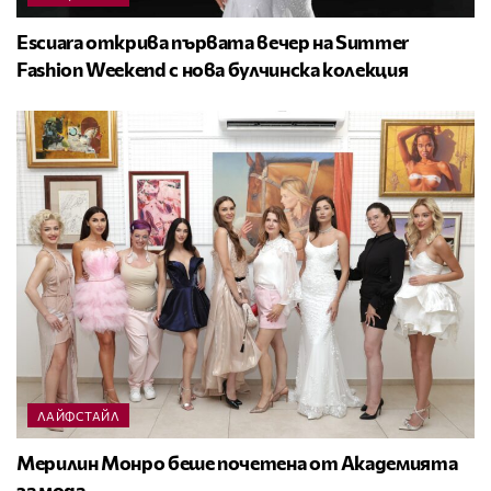
Escuara открива първата вечер на Summer
Fashion Weekend с нова булчинска колекция
ЛАЙФСТАЙЛ
Мерилин Монро беше почетена от Академията
за мода