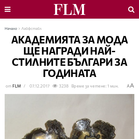
Начало
Лайфстайл
АКАДЕМИЯТА ЗА МОДА
ЩЕ НАГРАДИ НАЙ-
СТИЛНИТЕ БЪЛГАРИ ЗА
ГОДИНАТА
A
от
FLM
07.12.2017
3238
Време за четене: 1 мин.
A