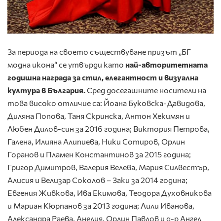
За периода на своето съществуване призът „БГ
модна икона“ се утвърди като
най-авторитетната
годишна награда за стил, елегантност и визуална
култура в България.
Сред досегашните носители на
това високо отличие са: Йоана Буковска-Давидова,
Диляна Попова, Таня Скринска, Антон Хекимян и
Любен Дилов-син за 2016 година; Виктория Петрова,
Галена, Илияна Алипиева, Ники Сотиров, Орлин
Горанов и Пламен Константинов за 2015 година;
Григор Димитров, Валерия Велева, Мария Силвестър,
Алисия и Велизар Соколов – Заки за 2014 година;
Евгения Живкова, Ива Екимова, Теодора Духовникова
и Мариан Кюрпанов за 2013 година; Лили Иванова,
Александра Раева, Анелия, Орлин Павлов и д-р Ангел