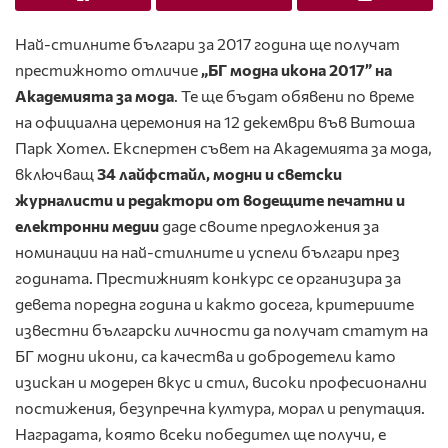
Най-стилните българи за 2017 година ще получат
престижното отличие
„БГ модна икона 2017” на
Академията за мода
. Те ще бъдат обявени по време
на официална церемония на 12 декември във Витоша
Парк Хотел. Експертен съвет на Академията за мода,
включващ
34 лайфстайл, модни и светски
журналисти и редактори от водещите печатни и
електронни медии
даде своите предложения за
номинации на най-стилните и успели българи през
годината. Престижният конкурс се организира за
девета поредна година и както досега, критериите
известни български личности да получат статут на
БГ модни икони, са качества и добродетели като
изискан и модерен вкус и стил, високи професионални
постижения, безупречна култура, морал и репутация.
Наградата, която всеки победител ще получи, е