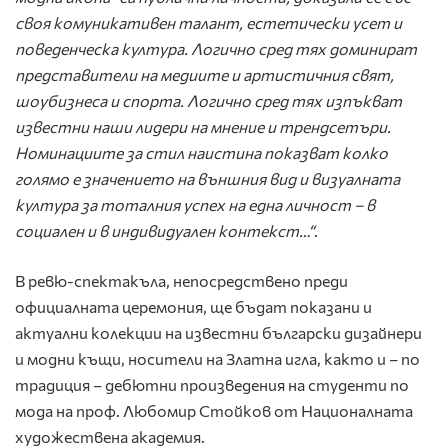
своя комуникативен талант, естетически усет и
поведенческа култура. Логично сред тях доминират
представители на медиите и артистичния свят,
шоубизнеса и спорта. Логично сред тях изпъкват
известни наши лидери на мнение и трендсетъри.
Номинациите за стил наистина показват колко
голямо е значението на външния вид и визуалната
култура за тоталния успех на една личност – в
социален и в индивидуален контекст…“
.
В ревю-спектакъла, непосредствено преди
официалната церемония, ще бъдат показани и
актуални колекции на известни български дизайнери
и модни къщи, носители на Златна игла, както и – по
традиция – дебютни произведения на студенти по
мода на проф. Любомир Стойков от Националната
художествена академия.