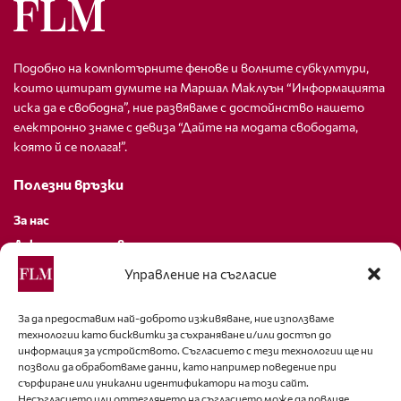
Подобно на компютърните фенове и волните субкултури,
които цитират думите на Маршал Маклуън “Информацията
иска да е свободна”, ние развяваме с достойнство нашето
електронно знаме с девиза “Дайте на модата свободата,
която й се полага!”.
Полезни връзки
За нас
Декларация за поверителност
Политика за бисквитки
Управление на съгласие
За контакти
За да предоставим най-доброто изживяване, ние използваме
технологии като бисквитки за съхраняване и/или достъп до
editor@fashion-lifestyle.net
информация за устройството. Съгласието с тези технологии ще ни
позволи да обработваме данни, като например поведение при
+359 88 227 33 47
сърфиране или уникални идентификатори на този сайт.
Несъгласието или оттеглянето на съгласието може да повлияе