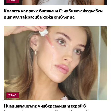
ТЯЛО
Колаген на прах с витамин C: новият ежедневен
ритуал за красива кожа отвътре
ТЯЛО
Ниацинамидът: универсалният герой в