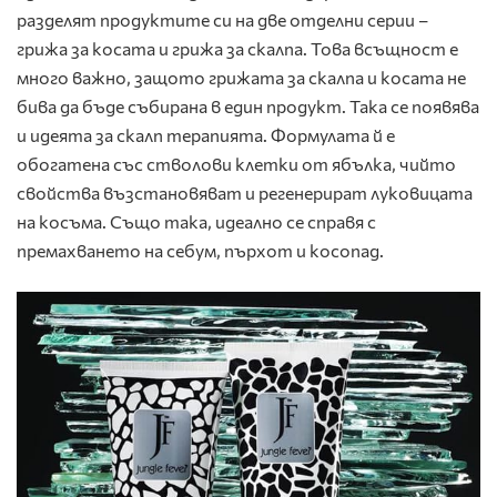
разделят продуктите си на две отделни серии –
грижа за косата и грижа за скалпа. Това всъщност е
много важно, защото грижата за скалпа и косата не
бива да бъде събирана в един продукт. Така се появява
и идеята за скалп терапията. Формулата й е
обогатена със стволови клетки от ябълка, чийто
свойства възстановяват и регенерират луковицата
на косъма. Също така, идеално се справя с
премахването на себум, пърхот и косопад.