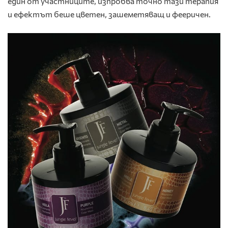
един от участниците, изпробва точно тази терапия
и ефектът беше цветен, зашеметяващ и фееричен.