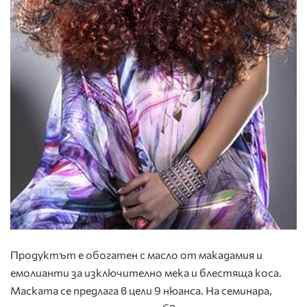
Продуктът е обогатен с масло от макадамия и
емолианти за изключително мека и блестяща коса.
Маската се предлага в цели 9 нюанса. На семинара,