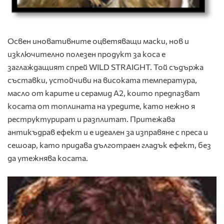
Освен иновативните оцветяващи маски, нов и
изключително полезен продукт за коса е
заглаждащият спрей WILD STRAIGHT. Той съдържа
съставки, устойчиви на високата температура,
масло от карите и серамид А2, които предпазват
косата от топлината на уредите, като нежно я
реструктурират и разплитат. Притежава
антикъдрав ефект и е идеален за изправяне с преса и
сешоар, като придава дълготраен гладък ефект, без
да утежнява косата.