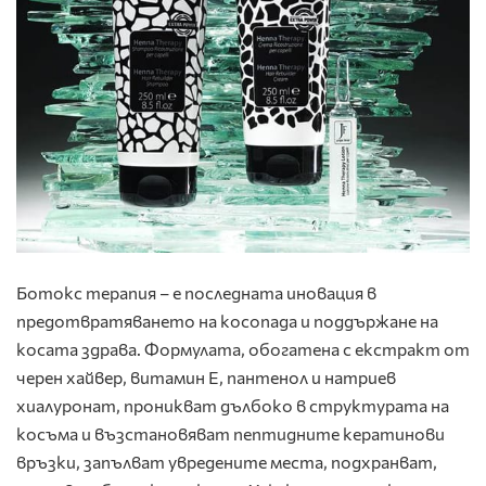
Ботокс терапия – е последната иновация в
предотвратяването на косопада и поддържане на
косата здрава. Формулата, обогатена с екстракт от
черен хайвер, витамин Е, пантенол и натриев
хиалуронат, проникват дълбоко в структурата на
косъма и възстановяват пептидните кератинови
връзки, запълват увредените места, подхранват,