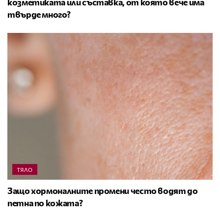
козметиката или съставка, от която вече има
твърде много?
ТЯЛО
Защо хормоналните промени често водят до
петна по кожата?