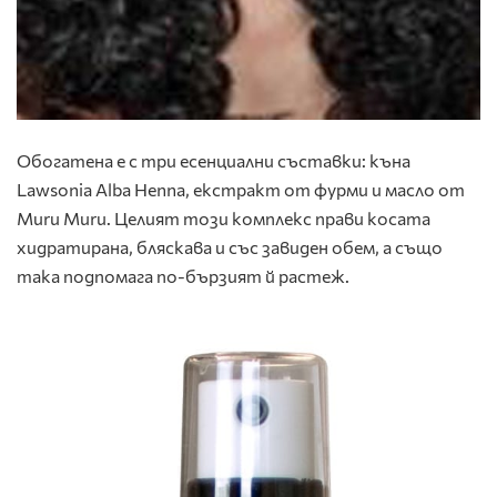
Обогатена е с три есенциални съставки: къна
Lawsonia Alba Henna, екстракт от фурми и масло от
Muru Muru. Целият този комплекс прави косата
хидратирана, бляскава и със завиден обем, а също
така подпомага по-бързият й растеж.