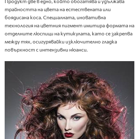
Продукт две в едно, който обогатява и удължава
трайността на цвета на естествената или
боядисана коса. Специалната, иновативна
технология на цветния пигмент имитира формата на
отделните люспици на кутикулата, като се закрепва
между тях, осигурявайки изключително гладка
повърхност с интензивни нюанси.