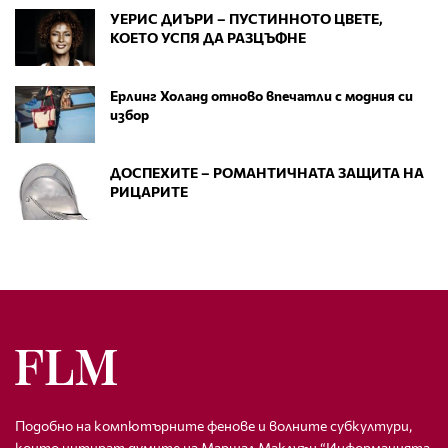
УЕРИС ДИЪРИ – ПУСТИННОТО ЦВЕТЕ,
КОЕТО УСПЯ ДА РАЗЦЪФНЕ
Ерлинг Холанд отново впечатли с модния си
избор
ДОСПЕХИТЕ – РОМАНТИЧНАТА ЗАЩИТА НА
РИЦАРИТЕ
Подобно на компютърните фенове и волните субкултури,
които цитират думите на Маршал Маклуън “Информацията