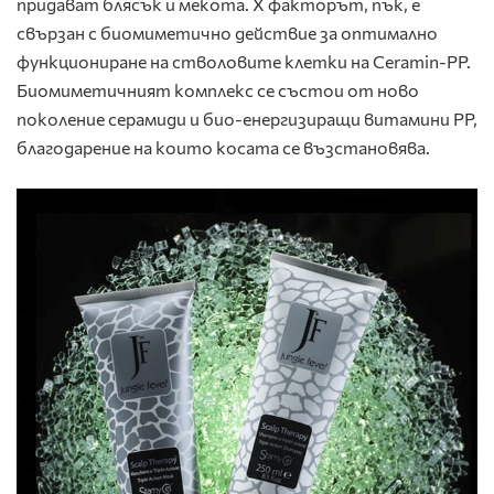
придават блясък и мекота. X факторът, пък, е
свързан с биомиметично действие за оптимално
функциониране на стволовите клетки на Ceramin-РР.
Биомиметичният комплекс се състои от ново
поколение серамиди и био-енергизиращи витамини РР,
благодарение на които косата се възстановява.