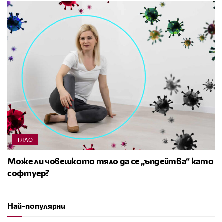
ТЯЛО
Може ли човешкото тяло да се „ъпдейтва“ като
софтуер?
Най-популярни