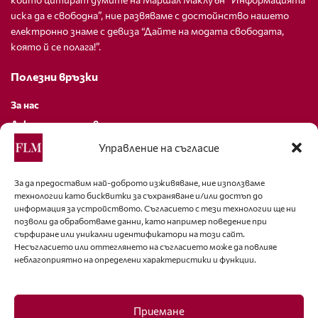
иска да е свободна”, ние развяваме с достойнство нашето
електронно знаме с девиза “Дайте на модата свободата,
която й се полага!”.
Полезни връзки
За нас
Декларация за поверителност
Политика за бисквитки
Управление на съгласие
За контакти
За да предоставим най-доброто изживяване, ние използваме
технологии като бисквитки за съхраняване и/или достъп до
editor@fashion-lifestyle.net
информация за устройството. Съгласието с тези технологии ще ни
позволи да обработваме данни, като например поведение при
+359 88 227 33 47
сърфиране или уникални идентификатори на този сайт.
Несъгласието или оттеглянето на съгласието може да повлияе
неблагоприятно на определени характеристики и функции.
Последвайте ни
Facebook
Приемане