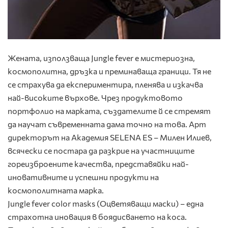
Жената, използваща Jungle fever е мистериозна,
космополитна, дръзка и преминаваща граници. Тя не
се страхува да експериментира, пленява и изкачва
най-високите върхове. Чрез продуктовото
портфолио на марката, създателите й се стремят
да научат съвременната дама точно на това. Арт
директорът на Академия SELENA ES – Милен Илиев,
всячески се постара да разкрие на участниците
гореизброените качества, представяйки най-
иновативните и успешни продукти на
космополитната марка.
Jungle fever color masks (Оцветяващи маски) – една
страхотна иновация в боядисването на коса.