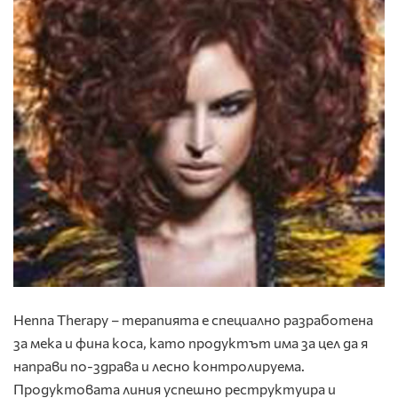
Henna Therapy – терапията е специално разработена
за мека и фина коса, като продуктът има за цел да я
направи по-здрава и лесно контролируема.
Продуктовата линия успешно реструктуира и